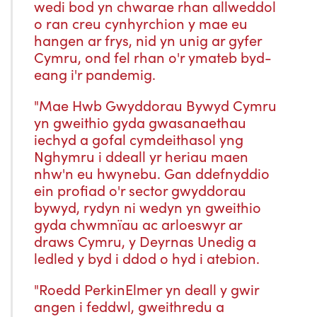
wedi bod yn chwarae rhan allweddol
o ran creu cynhyrchion y mae eu
hangen ar frys, nid yn unig ar gyfer
Cymru, ond fel rhan o'r ymateb byd-
eang i'r pandemig.
"Mae Hwb Gwyddorau Bywyd Cymru
yn gweithio gyda gwasanaethau
iechyd a gofal cymdeithasol yng
Nghymru i ddeall yr heriau maen
nhw'n eu hwynebu. Gan ddefnyddio
ein profiad o'r sector gwyddorau
bywyd, rydyn ni wedyn yn gweithio
gyda chwmnïau ac arloeswyr ar
draws Cymru, y Deyrnas Unedig a
ledled y byd i ddod o hyd i atebion.
"Roedd PerkinElmer yn deall y gwir
angen i feddwl, gweithredu a