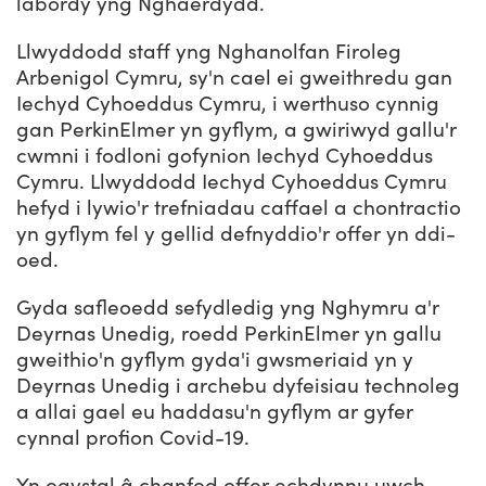
labordy yng Nghaerdydd.
Llwyddodd staff yng Nghanolfan Firoleg
Arbenigol Cymru, sy'n cael ei gweithredu gan
Iechyd Cyhoeddus Cymru, i werthuso cynnig
gan PerkinElmer yn gyflym, a gwiriwyd gallu'r
cwmni i fodloni gofynion Iechyd Cyhoeddus
Cymru. Llwyddodd Iechyd Cyhoeddus Cymru
hefyd i lywio'r trefniadau caffael a chontractio
yn gyflym fel y gellid defnyddio'r offer yn ddi-
oed.
Gyda safleoedd sefydledig yng Nghymru a'r
Deyrnas Unedig, roedd PerkinElmer yn gallu
gweithio'n gyflym gyda'i gwsmeriaid yn y
Deyrnas Unedig i archebu dyfeisiau technoleg
a allai gael eu haddasu'n gyflym ar gyfer
cynnal profion Covid-19.
Yn ogystal â chanfod offer echdynnu uwch,