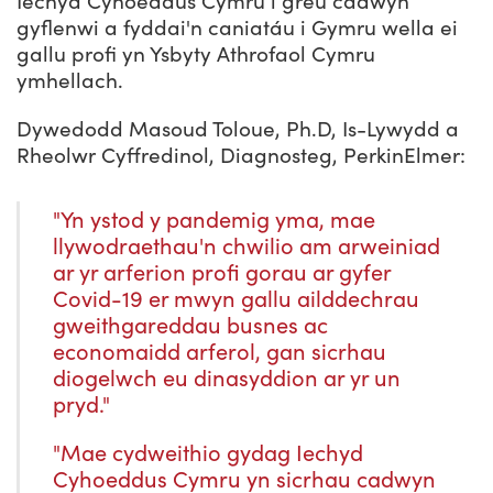
Iechyd Cyhoeddus Cymru i greu cadwyn
gyflenwi a fyddai'n caniatáu i Gymru wella ei
gallu profi yn Ysbyty Athrofaol Cymru
ymhellach.
Dywedodd Masoud Toloue, Ph.D, Is-Lywydd a
Rheolwr Cyffredinol, Diagnosteg, PerkinElmer
:
"Yn ystod y pandemig yma, mae
llywodraethau'n chwilio am arweiniad
ar yr arferion profi gorau ar gyfer
Covid-19 er mwyn gallu ailddechrau
gweithgareddau busnes ac
economaidd arferol, gan sicrhau
diogelwch eu dinasyddion ar yr un
pryd."
"Mae cydweithio gydag Iechyd
Cyhoeddus Cymru yn sicrhau cadwyn