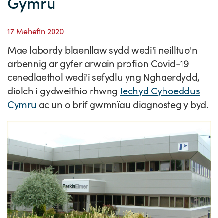
Gymru
Straeon Llwydiant
Ein blaenoriaethau
Gwybodaeth y sector
Cyfeiriadur Arloesedd
Prosiectau Arloesi
Cysylltwch
17 Mehefin 2020
Pam Cymru?
Cyflwyno'r rhaglen
Hyfforddiant a Datblygiad
Straeon Cleifion
Ein ffurflen ymholiad
Digwyddiadau
Mae labordy blaenllaw sydd wedi'i neilltuo'n
Tystebau
Partneriaethau
Cylchlythyrau sector
Astudiaethau Achos Ysgrifenedig
Ein cylchlythyr
Newyddion
arbennig ar gyfer arwain profion Covid-19
cenedlaethol wedi'i sefydlu yng Nghaerdydd,
Ymuno â'n tîm
Adroddiadau ar Wybodaeth y Sector
Fideos Astudiaethau Achos
Cyflwyno astudiaeth achos
Blogiau
diolch i gydweithio rhwng
Iechyd Cyhoeddus
Cyflwyno stori newyddion
Cymru
ac un o brif gwmnïau diagnosteg y byd.