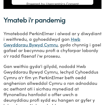
Powered by
Usercentrics Consent
Management Platform
Ymateb i'r pandemig
Ymatebodd PerkinElmer i alwad ar y diwydiant
i weithredu, a gyhoeddwyd gan
Hwb
Gwyddorau Bywyd Cymru
, gyda chynnig i gael
gafael ar becynnau profi a chyfarpar labordy
o'r radd flaenaf i'w prosesu.
Gan weithio gyda'i gilydd, nododd Hwb
Gwyddorau Bywyd Cymru, Iechyd Cyhoeddus
Cymru a'r tîm yn PerkinElmer beth oedd
anghenion allweddol Cymru o ran adnoddau
ac aethant ati i sicrhau mynediad at
ffynonellau hanfodol o offer uwch a
deunyddiau profi sydd eu hangen ar gyfer y