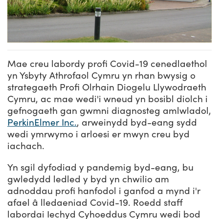
Mae creu labordy profi Covid-19 cenedlaethol
yn Ysbyty Athrofaol Cymru yn rhan bwysig o
strategaeth Profi Olrhain Diogelu Llywodraeth
Cymru, ac mae wedi'i wneud yn bosibl diolch i
gefnogaeth gan gwmni diagnosteg amlwladol,
PerkinElmer Inc.
, arweinydd byd-eang sydd
wedi ymrwymo i arloesi er mwyn creu byd
iachach.
Yn sgil dyfodiad y pandemig byd-eang, bu
gwledydd ledled y byd yn chwilio am
adnoddau profi hanfodol i ganfod a mynd i'r
afael â lledaeniad Covid-19. Roedd staff
labordai Iechyd Cyhoeddus Cymru wedi bod