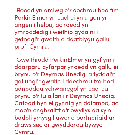
"Roedd yn amlwg o'r dechrau bod tîm
PerkinElmer yn cael ei yrru gan yr
angen i helpu, ac roedd yn
ymroddedig i weithio gyda ni i
gefnogi'r gwaith o ddatblygu gallu
profi Cymru.
"Gweithiodd PerkinElmer yn gyflym i
ddarparu cyfarpar yr oedd yn gallu ei
brynu o'r Deyrnas Unedig, a fyddai'n
galluogi'r gwaith i ddechrau tra bod
adnoddau ychwanegol yn cael eu
prynu o'r tu allan i'r Deyrnas Unedig.
Cafodd hyn ei gynnig yn ddiamod, ac
mae'n enghraifft o'r ewyllys da sy'n
bodoli ymysg llawer o bartneriaid ar
draws sector gwyddorau bywyd
Cymru.