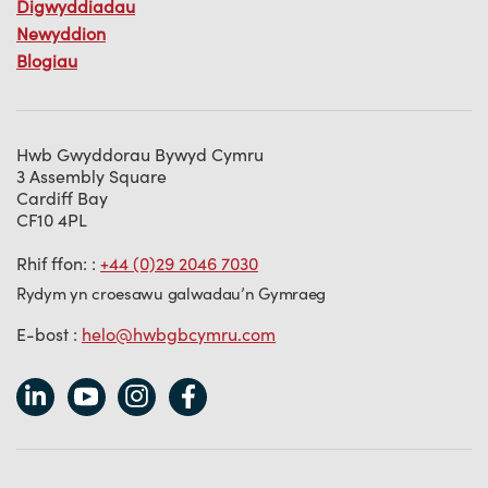
Digwyddiadau
Newyddion
Blogiau
Hwb Gwyddorau Bywyd Cymru
3 Assembly Square
Cardiff Bay
CF10 4PL
Rhif ffon: :
+44 (0)29 2046 7030
Rydym yn croesawu galwadau’n Gymraeg
E-bost :
helo@hwbgbcymru.com