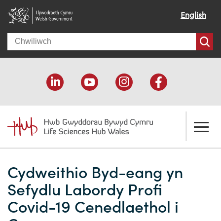
English
Search
Amdanom ni
Cydweithio Byd-eang yn
Croeso
Ein cymorth
Sefydlu Labordy Profi
Ein effaith
Datblygu economaidd
Adnoddau
Covid-19 Cenedlaethol i
Ein pobl
Cefnogaeth cyllido
Cyfeiriadur Cyllido