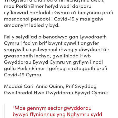
mae PerkinElmer hefyd wedi darparu
cyflenwad hanfodol i Gymru o'i becynnau profi
masnachol penodol i Covid-19 y mae galw
amdanynt ledled y byd.
Fel y sefydliad a benodwyd gan Lywodraeth
Cymru i fod yn brif bwynt cyswllt ar gyfer
ymgysylltu cychwynnol rhwng y diwydiant â'r
gwasanaeth iechyd, gweithiodd Hwb
Gwyddorau Bywyd Cymru yn gyflym i nodi
gallu PerkinElmer i gefnogi strategaeth brofi
Covid-19 Cymru.
Meddai Cari-Anne Quinn, Prif Swyddog
Gweithredol Hwb Gwyddorau Bywyd Cymru:
"Mae gennym sector gwyddorau
bywyd ffyniannus yng Nghymru sydd