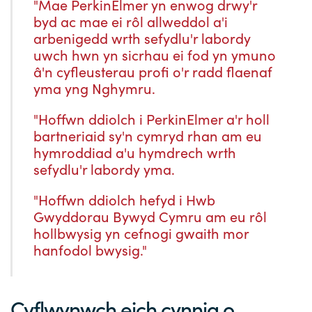
"Mae PerkinElmer yn enwog drwy'r
byd ac mae ei rôl allweddol a'i
arbenigedd wrth sefydlu'r labordy
uwch hwn yn sicrhau ei fod yn ymuno
â'n cyfleusterau profi o'r radd flaenaf
yma yng Nghymru.
"Hoffwn ddiolch i PerkinElmer a'r holl
bartneriaid sy'n cymryd rhan am eu
hymroddiad a'u hymdrech wrth
sefydlu'r labordy yma.
"Hoffwn ddiolch hefyd i Hwb
Gwyddorau Bywyd Cymru am eu rôl
hollbwysig yn cefnogi gwaith mor
hanfodol bwysig."
Cyflwynwch eich cynnig o