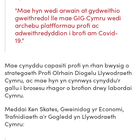
"Mae hyn wedi arwain at gydweithio
gweithredol lle mae GIG Cymru wedi
archebu platfformau profi ac
adweithredyddion i brofi am Covid-
19."
Mae cynyddu capasiti profi yn rhan bwysig o
strategaeth Profi Olrhain Diogelu Llywodraeth
Cymru, ac mae hyn yn cynnwys cynyddu'r
gallu i brosesu rhagor o brofion drwy labordai
Cymru.
Meddai Ken Skates, Gweinidog yr Economi,
Trafnidiaeth a'r Gogledd yn Llywodraeth
Cymru: