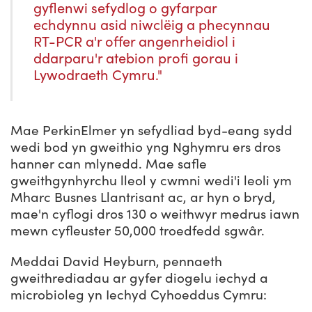
gyflenwi sefydlog o gyfarpar
echdynnu asid niwclëig a phecynnau
RT-PCR a'r offer angenrheidiol i
ddarparu'r atebion profi gorau i
Lywodraeth Cymru."
Mae PerkinElmer yn sefydliad byd-eang sydd
wedi bod yn gweithio yng Nghymru ers dros
hanner can mlynedd. Mae safle
gweithgynhyrchu lleol y cwmni wedi'i leoli ym
Mharc Busnes Llantrisant ac, ar hyn o bryd,
mae'n cyflogi dros 130 o weithwyr medrus iawn
mewn cyfleuster 50,000 troedfedd sgwâr.
Meddai David Heyburn, pennaeth
gweithrediadau ar gyfer diogelu iechyd a
microbioleg yn Iechyd Cyhoeddus Cymru: