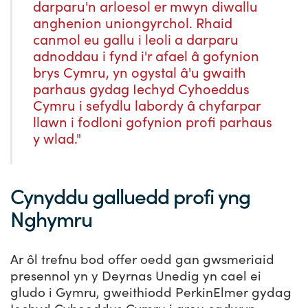
darparu'n arloesol er mwyn diwallu
anghenion uniongyrchol. Rhaid
canmol eu gallu i leoli a darparu
adnoddau i fynd i'r afael â gofynion
brys Cymru, yn ogystal â'u gwaith
parhaus gydag Iechyd Cyhoeddus
Cymru i sefydlu labordy â chyfarpar
llawn i fodloni gofynion profi parhaus
y wlad."
Cynyddu galluedd profi yng
Nghymru
Ar ôl trefnu bod offer oedd gan gwsmeriaid
presennol yn y Deyrnas Unedig yn cael ei
gludo i Gymru, gweithiodd PerkinElmer gydag