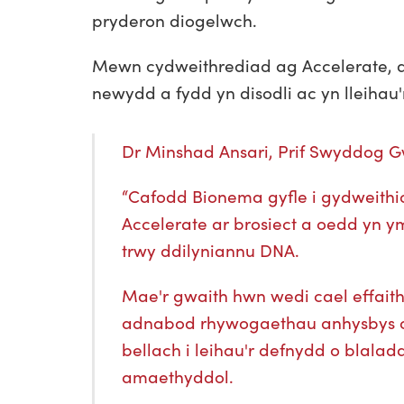
pryderon diogelwch.
Mewn cydweithrediad ag Accelerate, 
newydd a fydd yn disodli ac yn lleih
Dr Minshad Ansari, Prif Swyddog G
“Cafodd Bionema gyfle i gydweithi
Accelerate ar brosiect a oedd yn
trwy ddilyniannu DNA.
Mae'r gwaith hwn wedi cael effait
adnabod rhywogaethau anhysbys o f
bellach i leihau'r defnydd o bla
amaethyddol.