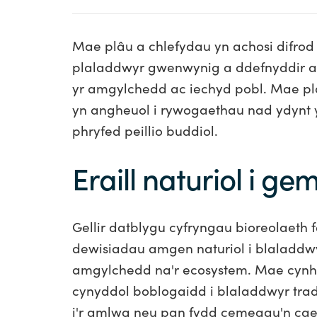
Mae plâu a chlefydau yn achosi difrod
plaladdwyr gwenwynig a ddefnyddir ar 
yr amgylchedd ac iechyd pobl. Mae p
yn angheuol i rywogaethau nad ydynt 
phryfed peillio buddiol.
Eraill naturiol i
Gellir datblygu cyfryngau bioreolaeth 
dewisiadau amgen naturiol i blaladdw
amgylchedd na'r ecosystem. Mae cynh
cynyddol boblogaidd i blaladdwyr tr
i'r amlwg neu pan fydd cemegau'n cae