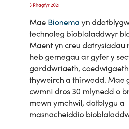
3 Rhagfyr 2021
Mae
Bionema
yn ddatblygw
technoleg bioblaladdwyr bl
Maent yn creu datrysiadau r
heb gemegau ar gyfer y sec
garddwriaeth, coedwigaeth
thyweirch a thirwedd. Mae 
cwmni dros 30 mlynedd o br
mewn ymchwil, datblygu a
masnacheiddio bioblaladdw