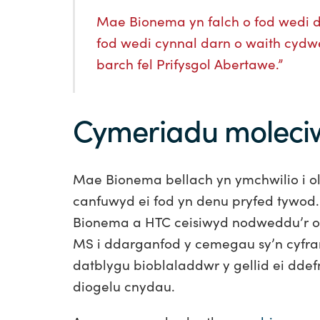
Mae Bionema yn falch o fod wedi 
fod wedi cynnal darn o waith cydwe
barch fel Prifysgol Abertawe.”
Cymeriadu moleci
Mae Bionema bellach yn ymchwilio i ol
canfuwyd ei fod yn denu pryfed tywod.
Bionema a HTC ceisiwyd nodweddu’r o
MS i ddarganfod y cemegau sy’n cyfra
datblygu bioblaladdwr y gellid ei ddef
diogelu cnydau.