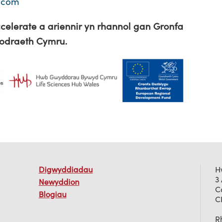
.com
celerate a ariennir yn rhannol gan Gronfa
wodraeth Cymru.
Digwyddiadau
H
3
Newyddion
C
Blogiau
C
Rh