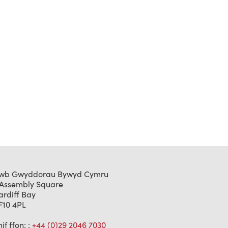
wb Gwyddorau Bywyd Cymru
 Assembly Square
ardiff Bay
F10 4PL
if ffon: :
+44 (0)29 2046 7030