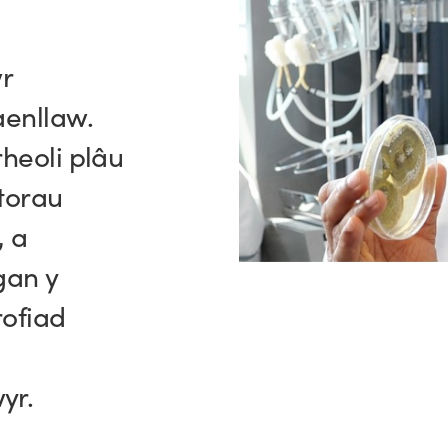
r
aenllaw.
heoli plâu
torau
, a
gan y
ofiad
yr.