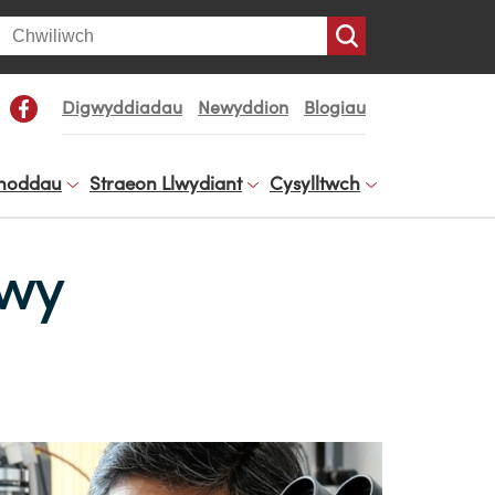
arch
Digwyddiadau
Newyddion
Blogiau
noddau
Straeon Llwydiant
Cysylltwch
rwy