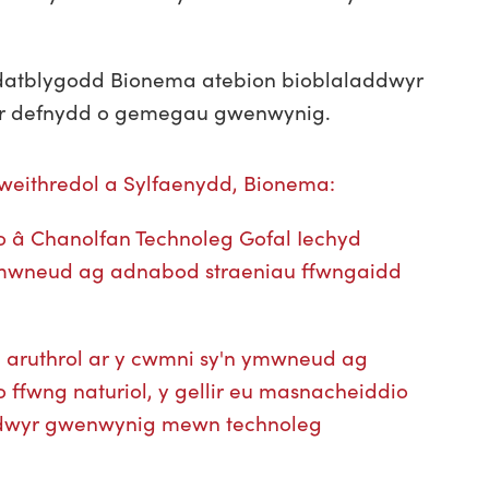
datblygodd Bionema atebion bioblaladdwyr
au'r defnydd o gemegau gwenwynig.
weithredol a Sylfaenydd, Bionema:
o â Chanolfan Technoleg Gofal Iechyd
 ymwneud ag adnabod straeniau ffwngaidd
h aruthrol ar y cwmni sy'n ymwneud ag
fwng naturiol, y gellir eu masnacheiddio
laddwyr gwenwynig mewn technoleg