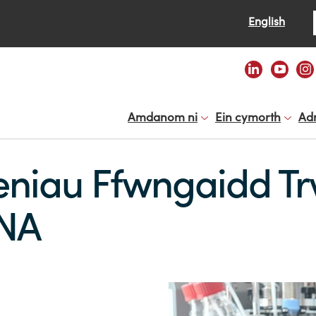
Se
English
Amdanom ni
Ein cymorth
Ad
niau Ffwngaidd T
DNA