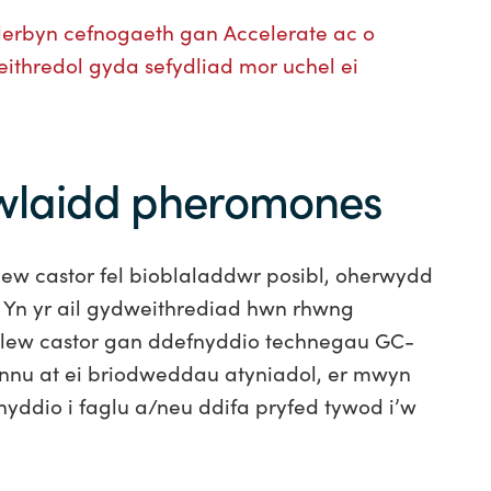
derbyn cefnogaeth gan Accelerate ac o
ithredol gyda sefydliad mor uchel ei
wlaidd pheromones
ew castor fel bioblaladdwr posibl, oherwydd
 Yn yr ail gydweithrediad hwn rhwng
lew castor gan ddefnyddio technegau GC-
nnu at ei briodweddau atyniadol, er mwyn
nyddio i faglu a/neu ddifa pryfed tywod i’w