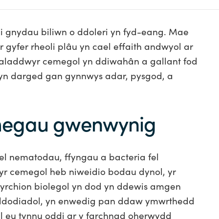
 i gnydau biliwn o ddoleri yn fyd-eang. Mae
gyfer rheoli plâu yn cael effaith andwyol ar
laladdwyr cemegol yn ddiwahân a gallant fod
yn darged gan gynnwys adar, pysgod, a
 gemegau gwenwynig
fel nematodau, ffyngau a bacteria fel
yr cemegol heb niweidio bodau dynol, yr
yrchion biolegol yn dod yn ddewis amgen
addodiadol, yn enwedig pan ddaw ymwrthedd
l eu tynnu oddi ar y farchnad oherwydd