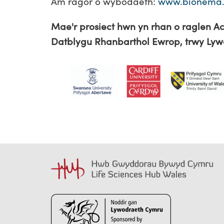
Am ragor o wybodaeth:
www.bionema
Mae'r prosiect hwn yn rhan o raglen Ac
Datblygu Rhanbarthol Ewrop, trwy Ly