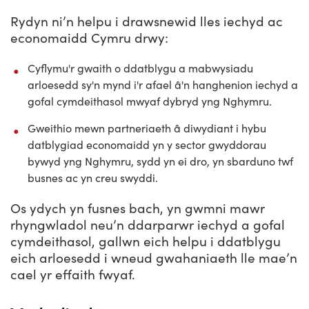
Rydyn ni’n helpu i drawsnewid lles iechyd ac
economaidd Cymru drwy:
Cyflymu'r gwaith o ddatblygu a mabwysiadu
arloesedd sy'n mynd i'r afael â'n hanghenion iechyd a
gofal cymdeithasol mwyaf dybryd yng Nghymru.
Gweithio mewn partneriaeth â diwydiant i hybu
datblygiad economaidd yn y sector gwyddorau
bywyd yng Nghymru, sydd yn ei dro, yn sbarduno twf
busnes ac yn creu swyddi.
Os ydych yn fusnes bach, yn gwmni mawr
rhyngwladol neu’n ddarparwr iechyd a gofal
cymdeithasol, gallwn eich helpu i ddatblygu
eich arloesedd i wneud gwahaniaeth lle mae’n
cael yr effaith fwyaf.