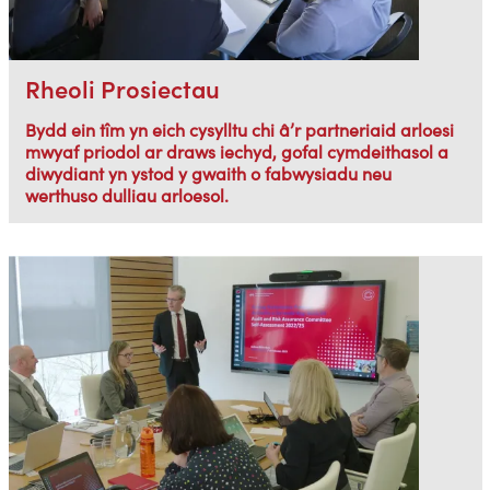
Rheoli Prosiectau
Bydd ein tîm yn eich cysylltu chi â’r partneriaid arloesi
mwyaf priodol ar draws iechyd, gofal cymdeithasol a
diwydiant yn ystod y gwaith o fabwysiadu neu
werthuso dulliau arloesol.