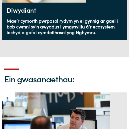
Diwydiant
Mae’r cymorth pwrpasol rydym yn ei gynnig ar gael i
bob cwmni sy’n awyddus i ymgysylltu â’r ecosystem
iechyd a gofal cymdeithasol yng Nghymru.
Ein gwasanaethau: