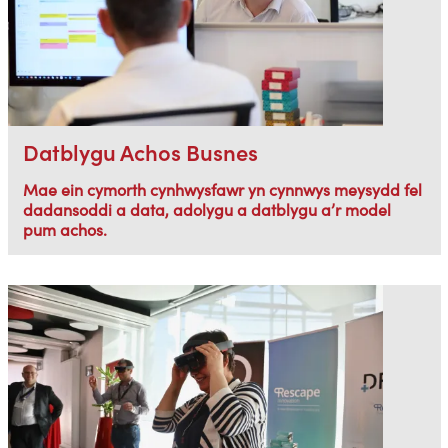
Datblygu Achos Busnes
Mae ein cymorth cynhwysfawr yn cynnwys meysydd fel
dadansoddi a data, adolygu a datblygu a’r model
pum achos.