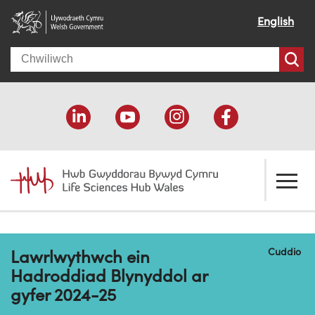
English
Search
Amdanom ni
Cuddio
Lawrlwythwch ein
Croeso
Ein cymorth
Hadroddiad Blynyddol ar
Ein effaith
Datblygu economaidd
Adnoddau
gyfer 2024-25
Ein pobl
Cefnogaeth cyllido
Cyfeiriadur Cyllido