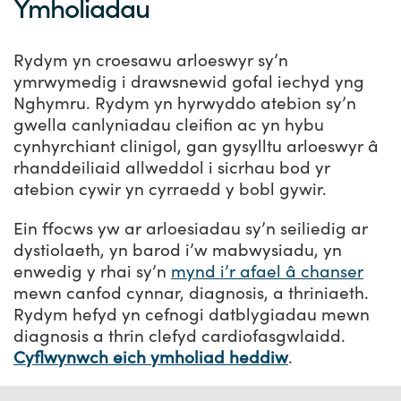
Ymholiadau
Rydym yn croesawu arloeswyr sy’n
ymrwymedig i drawsnewid gofal iechyd yng
Nghymru. Rydym yn hyrwyddo atebion sy’n
gwella canlyniadau cleifion ac yn hybu
cynhyrchiant clinigol, gan gysylltu arloeswyr â
rhanddeiliaid allweddol i sicrhau bod yr
atebion cywir yn cyrraedd y bobl gywir.
Ein ffocws yw ar arloesiadau sy’n seiliedig ar
dystiolaeth, yn barod i’w mabwysiadu, yn
enwedig y rhai sy’n
mynd i’r afael â chanser
mewn canfod cynnar, diagnosis, a thriniaeth.
Rydym hefyd yn cefnogi datblygiadau mewn
diagnosis a thrin clefyd cardiofasgwlaidd.
Cyflwynwch eich ymholiad heddiw
.