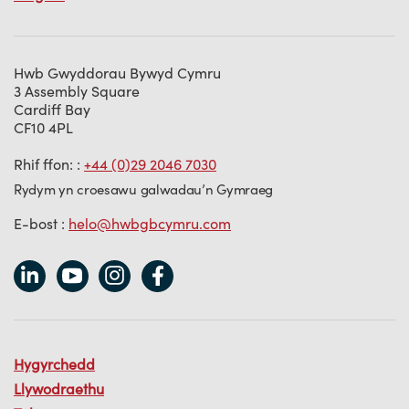
Hwb Gwyddorau Bywyd Cymru
3 Assembly Square
Cardiff Bay
CF10 4PL
Rhif ffon: :
+44 (0)29 2046 7030
Rydym yn croesawu galwadau’n Gymraeg
E-bost :
helo@hwbgbcymru.com
Hygyrchedd
Llywodraethu