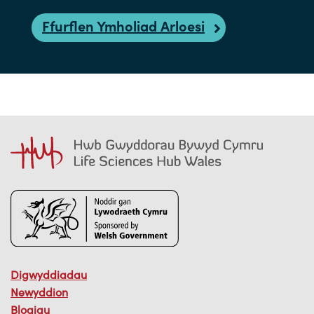
Ffurflen Ymholiad Arloesi
Digwyddiadau
Newyddion
Blogiau