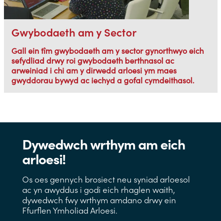
Gwybodaeth am y Sector
Gall ein tîm gwybodaeth am y sector gynorthwyo eich
sefydliad drwy roi gwybodaeth berthnasol ac
arweiniad i chi am y dirwedd arloesi ym maes
gwyddorau bywyd ac iechyd a gofal cymdeithasol.
Dywedwch wrthym am eich
arloesi!
Os oes gennych brosiect neu syniad arloesol
ac yn awyddus i godi eich rhaglen waith,
dywedwch fwy wrthym amdano drwy ein
Ffurflen Ymholiad Arloesi.