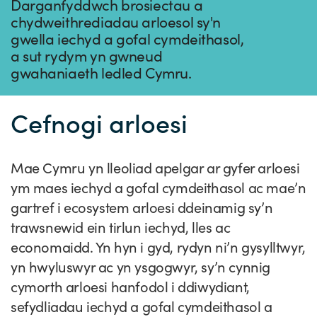
Straeon Llwydiant
Darganfyddwch brosiectau a
chydweithrediadau arloesol sy'n
Ein blaenoriaethau
Gwybodaeth y sector
Cyfeiriadur Arloesedd
Prosiectau Arloesi
Cysylltwch
gwella iechyd a gofal cymdeithasol,
a sut rydym yn gwneud
Pam Cymru?
Cyflwyno'r rhaglen
Hyfforddiant a Datblygiad
Straeon Cleifion
Ein ffurflen ymholiad
Digwyddiadau
gwahaniaeth ledled Cymru.
Tystebau
Partneriaethau
Cylchlythyrau sector
Astudiaethau Achos Ysgrifenedig
Ein cylchlythyr
Newyddion
Ymuno â'n tîm
Cefnogi arloesi
Adroddiadau ar Wybodaeth y Sector
Fideos Astudiaethau Achos
Cyflwyno astudiaeth achos
Blogiau
Cyflwyno stori newyddion
Mae Cymru yn lleoliad apelgar ar gyfer arloesi
ym maes iechyd a gofal cymdeithasol ac mae’n
gartref i ecosystem arloesi ddeinamig sy’n
trawsnewid ein tirlun iechyd, lles ac
economaidd. Yn hyn i gyd, rydyn ni’n gysylltwyr,
yn hwyluswyr ac yn ysgogwyr, sy’n cynnig
cymorth arloesi hanfodol i ddiwydiant,
sefydliadau iechyd a gofal cymdeithasol a