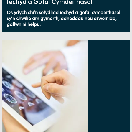
Iechyd a Gofal Cymdeithasol
Os ydych chi’n sefydliad iechyd a gofal cymdeithasol
sy’n chwilio am gymorth, adnoddau neu arweiniad,
gallwn ni helpu.