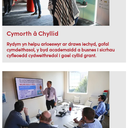
Cymorth â Chyllid
Rydym yn helpu arloeswyr ar draws iechyd, gofal
cymdeithasol, y byd academaidd a busnes i sicrhau
cyfleoedd cydweithredol i gael cyllid grant.