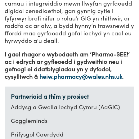
camau i integreiddio mewn llwyfan gyrfaoedd
digidol cenedlaethol, gan gynnig cyfle i
fyfyrwyr brofi nifer o rolau'r GIG yn rhithwir, ar
raddfa ac ar alw, a bydd hynny’n trawsnewid y
ffordd mae gyrfaoedd gofal iechyd yn cael eu
hyrwyddo a'u deall.
I gael rhagor o wybodaeth am ‘Pharma-SEE!’
ac i edrych ar gyfleoedd i gydweithio neu i
gefnogi ei ddatblygiadau yn y dyfodol,
cysylltwch â
heiw.pharmacy@wales.nhs.uk
.
Partneriaid a thîm y prosiect
Addysg a Gwella Iechyd Cymru (AaGIC)
Goggleminds
Prifysgol Caerdydd