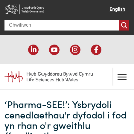
English
Search
Amdanom ni
‘Pharma-SEE!’: Ysbrydoli
Croeso
Ein cymorth
cenedlaethau'r dyfodol i fod
Ein effaith
Datblygu economaidd
Adnoddau
yn rhan o'r gweithlu
Ein pobl
Cefnogaeth cyllido
Cyfeiriadur Cyllido