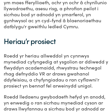
ym maes fferylliaeth, ochr yn ochr â chynllunio
llywodraethu, asesu risg, a phrofion peilot i
sicrhau bod yr adnodd yn ymarferol, yn
gynhwysol ac yn cyd-fynd â blaenoriaethau
datblygu'r gweithlu ledled Cymru.
Heriau’r prosiect
Roedd yr heriau allweddol yn cynnwys
mynediad cyfyngedig at ysgolion ar ddiwedd y
flwyddyn academaidd, rhwystrau technegol
rhag defnyddio VR ar draws gwahanol
ddyfeisiau, a chyfyngiadau o ran cyflawni'r
prosiect yn bennaf fel arweinydd unigol.
Roedd lledaenu gwybodaeth hefyd yn anodd,
yn enwedig o ran sicrhau mynediad cyson ar
draws llwyfannau a sicrhau bod yr adnodd ar