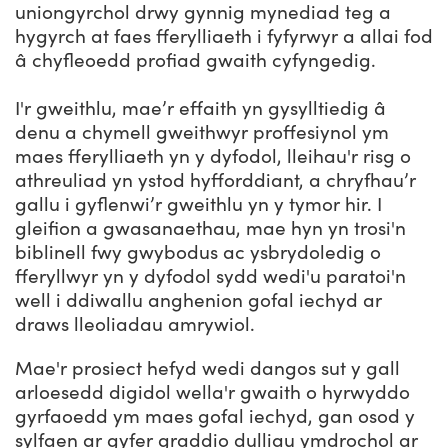
uniongyrchol drwy gynnig mynediad teg a
hygyrch at faes fferylliaeth i fyfyrwyr a allai fod
â chyfleoedd profiad gwaith cyfyngedig.
I'r gweithlu, mae’r effaith yn gysylltiedig â
denu a chymell gweithwyr proffesiynol ym
maes fferylliaeth yn y dyfodol, lleihau'r risg o
athreuliad yn ystod hyfforddiant, a chryfhau’r
gallu i gyflenwi’r gweithlu yn y tymor hir. I
gleifion a gwasanaethau, mae hyn yn trosi'n
biblinell fwy gwybodus ac ysbrydoledig o
fferyllwyr yn y dyfodol sydd wedi'u paratoi'n
well i ddiwallu anghenion gofal iechyd ar
draws lleoliadau amrywiol.
Mae'r prosiect hefyd wedi dangos sut y gall
arloesedd digidol wella'r gwaith o hyrwyddo
gyrfaoedd ym maes gofal iechyd, gan osod y
sylfaen ar gyfer graddio dulliau ymdrochol ar