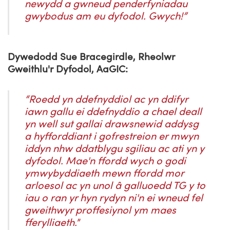
newydd a gwneud penderfyniadau
gwybodus am eu dyfodol. Gwych!”
Dywedodd Sue Bracegirdle, Rheolwr
Gweithlu'r Dyfodol, AaGIC:
“Roedd yn ddefnyddiol ac yn ddifyr
iawn gallu ei ddefnyddio a chael deall
yn well sut gallai drawsnewid addysg
a hyfforddiant i gofrestreion er mwyn
iddyn nhw ddatblygu sgiliau ac ati yn y
dyfodol. Mae'n ffordd wych o godi
ymwybyddiaeth mewn ffordd mor
arloesol ac yn unol â galluoedd TG y to
iau o ran yr hyn rydyn ni'n ei wneud fel
gweithwyr proffesiynol ym maes
fferylliaeth.
”