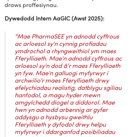
draws proffesiynau.
Dywedodd Intern AaGIC (Awst 2025):
“Mae PharmaSEE yn adnodd cyffrous
ac arloesol sy'n cynnig profiadau
ymdrochol a rhyngweithiol ym maes
Fferylliaeth. Mae'n adnodd cyffrous ac
arloesol sy'n dod â’r maes Fferylliaeth
yn fyw. Mae'n galluogi myfyrwyr i
archwilio’r maes Fferylliaeth drwy
efelychiadau realistig, datblygu sgiliau
hanfodol, a magu hyder mewn
amgylchedd diogel a diddorol. Mae
hwn yn adnodd arbennig ar gyfer
addysgu a hysbysu gweithlu
Fferylliaeth y dyfodol drwy helpu
myfyrwyr i ddarganfod posibiliadau