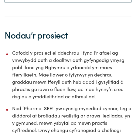
Nodau’r prosiect
Cafodd y prosiect ei ddechrau i fynd i’r afael ag
ymwybyddiaeth a dealltwriaeth gyfyngedig ymysg
pobl ifanc yng Nghymru o yrfaoedd ym maes
fferylliaeth. Mae llawer o fyfyrwyr yn dechrau
graddau mewn fferylliaeth heb ddod i gysylltiad â
phractis go iawn o flaen llaw, ac mae hynny’n creu
risgiau o ymddieithriad ac athreuliad.
Nod ‘Pharma-SEE!’ yw cynnig mynediad cynnar, teg a
diddorol at brofiadau realistig ar draws lleoliadau yn
y gymuned, mewn ysbytai ac mewn practis
cyffredinol. Drwy ehangu cyfranogiad a chefnogi