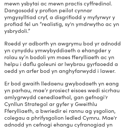
mewn ysbytai ac mewn practis cyffredinol.
Dangosodd y profion peilot cynnar
ymgysylltiad cryf, a disgrifiodd y myfyrwyr y
profiad fel un “realistig, sy'n ymdrwytho ac yn
ysbrydoli.”
Roedd yr adborth yn awgrymu bod yr adnodd
yn cynyddu ymwybyddiaeth o ehangder y
rolau sy’n bodoli ym maes fferylliaeth ac yn
helpu i daflu goleuni ar lwybrau gyrfaoedd a
oedd yn arfer bod yn anghyfarwydd i lawer.
Er bod gwaith lledaenu gwybodaeth yn eang
yn parhau, mae’r prosiect eisoes wedi sicrhau
amlygrwydd cenedlaethol, gan gefnogi'r
Cynllun Strategol ar gyfer y Gweithlu
Fferylliaeth, a bwriedir ei rannu ag ysgolion,
colegau a phrifysgolion ledled Cymru. Mae'r
adnodd yn cefnogi ehangu cyfranogiad yn