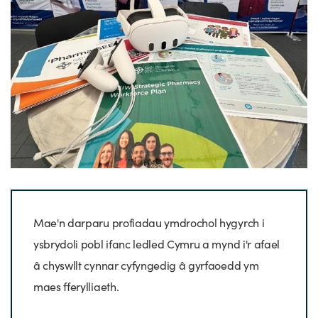
Mae'n darparu profiadau ymdrochol hygyrch i
ysbrydoli pobl ifanc ledled Cymru a mynd i'r afael
â chyswllt cynnar cyfyngedig â gyrfaoedd ym
maes fferylliaeth.