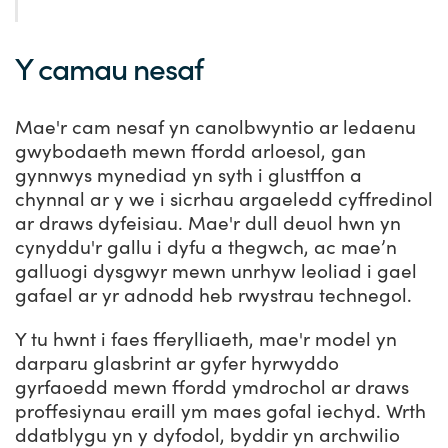
Y camau nesaf
Mae'r cam nesaf yn canolbwyntio ar ledaenu
gwybodaeth mewn ffordd arloesol, gan
gynnwys mynediad yn syth i glustffon a
chynnal ar y we i sicrhau argaeledd cyffredinol
ar draws dyfeisiau. Mae'r dull deuol hwn yn
cynyddu'r gallu i dyfu a thegwch, ac mae’n
galluogi dysgwyr mewn unrhyw leoliad i gael
gafael ar yr adnodd heb rwystrau technegol.
Y tu hwnt i faes fferylliaeth, mae'r model yn
darparu glasbrint ar gyfer hyrwyddo
gyrfaoedd mewn ffordd ymdrochol ar draws
proffesiynau eraill ym maes gofal iechyd. Wrth
ddatblygu yn y dyfodol, byddir yn archwilio