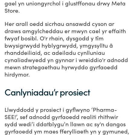
gael yn uniongyrchol i glustffonau drwy Meta
Store.
Her arall oedd sicrhau ansawdd cyson ar
draws amgylcheddau er mwyn cael yr effaith
fwyaf bosibl. O'r rhain, dysgodd y tîm
bwysigrwydd hyblygrwydd, ymgysylltu â
rhanddeiliaid, ac adeiladu cynlluniau
cynaliadwyedd yn gynnar i wreiddio'r adnodd
mewn strategaethau hyrwyddo gyrfaoedd
hirdymor.
Canlyniadau’r prosiect
Llwyddodd y prosiect i gyflwyno ‘Pharma-
SEE!’, sef adnodd gyrfaoedd realiti rhithwir
sydd wedi’i ddatblygu’n llawn ac sy'n dangos
gyrfaoedd ym maes fferylliaeth yn y gymuned,