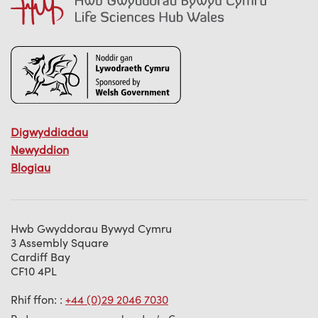
Digwyddiadau
Newyddion
Blogiau
Hwb Gwyddorau Bywyd Cymru
3 Assembly Square
Cardiff Bay
CF10 4PL
Rhif ffon: :
+44 (0)29 2046 7030