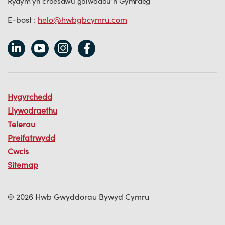
Rydym yn croesawu galwadau’n Gymraeg
E-bost :
helo@hwbgbcymru.com
Hygyrchedd
Llywodraethu
Telerau
Preifatrwydd
Cwcis
Sitemap
© 2026 Hwb Gwyddorau Bywyd Cymru