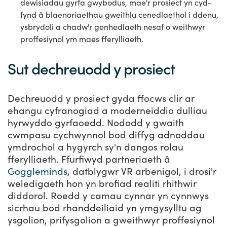
dewisiadau gyrfa gwybodus, mae'r prosiect yn cyd-
fynd â blaenoriaethau gweithlu cenedlaethol i ddenu,
ysbrydoli a chadw'r genhedlaeth nesaf o weithwyr
proffesiynol ym maes fferylliaeth.
Sut dechreuodd y prosiect
Dechreuodd y prosiect gyda ffocws clir ar
ehangu cyfranogiad a moderneiddio dulliau
hyrwyddo gyrfaoedd. Nododd y gwaith
cwmpasu cychwynnol bod diffyg adnoddau
ymdrochol a hygyrch sy'n dangos rolau
fferylliaeth. Ffurfiwyd partneriaeth â
Goggleminds
, datblygwr VR arbenigol, i drosi'r
weledigaeth hon yn brofiad realiti rhithwir
diddorol. Roedd y camau cynnar yn cynnwys
sicrhau bod rhanddeiliaid yn ymgysylltu ag
ysgolion, prifysgolion a gweithwyr proffesiynol