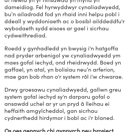
at newid yn yr hinsawdd yn mynd yn
dameidiog. Fel hyrwyddwyr cynaliadwyedd,
bu’n ailadrodd fod yn rhaid inni helpu pobl i
ddeall y wyddoniaeth ac o bosibl ailddeddfu'r
wybodaeth sydd eisoes ar gael i sicrhau
cydweithrediad.
Roedd y gynhadledd yn bwysig i'n hatgoffa
nad pryder arbenigol yw cynaliadwyedd ym
maes gofal iechyd, ond rheidrwydd. Boed yn
gaffael, yn atal, yn bolisïau neu’n arferion,
mae gan bob rhan o'r system rôl i'w chwarae.
Drwy groesawu cynaliadwyedd, gallwn greu
system gofal iechyd sy'n darparu gofal o
ansawdd uchel ar yr un pryd â lleihau ei
heffaith amgylcheddol, gan sicrhau
cydnerthedd hirdymor i bobl ac i'r blaned.
Os oes gennych chi gynnyrch neu brosiect