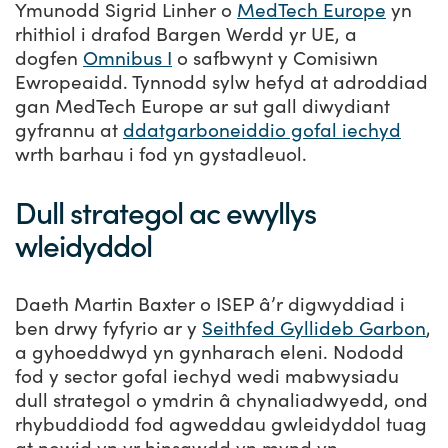
Ymunodd Sigrid Linher o
MedTech Europe
yn
rhithiol i drafod Bargen Werdd yr UE, a
dogfen
Omnibus I
o safbwynt y Comisiwn
Ewropeaidd. Tynnodd sylw hefyd at adroddiad
gan MedTech Europe ar sut gall diwydiant
gyfrannu at
ddatgarboneiddio gofal iechyd
wrth barhau i fod yn gystadleuol.
Dull strategol ac ewyllys
wleidyddol
Daeth Martin Baxter o ISEP â’r digwyddiad i
ben drwy fyfyrio ar y
Seithfed Gyllideb Garbon
,
a gyhoeddwyd yn gynharach eleni. Nododd
fod y sector gofal iechyd wedi mabwysiadu
dull strategol o ymdrin â chynaliadwyedd, ond
rhybuddiodd fod agweddau gwleidyddol tuag