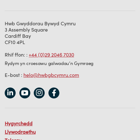
Hwb Gwyddorau Bywyd Cymru
3 Assembly Square
Cardiff Bay
CF10 4PL
Rhif ffon: :
+44 (0)29 2046 7030
Rydym yn croesawu galwadau’n Gymraeg
E-bost :
helo@hwbgbcymru.com
Hygyrchedd
Llywodraethu