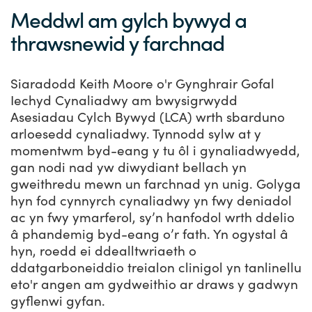
Meddwl am gylch bywyd a
thrawsnewid y farchnad
Siaradodd Keith Moore o'r Gynghrair Gofal
Iechyd Cynaliadwy am bwysigrwydd
Asesiadau Cylch Bywyd (LCA) wrth sbarduno
arloesedd cynaliadwy. Tynnodd sylw at y
momentwm byd-eang y tu ôl i gynaliadwyedd,
gan nodi nad yw diwydiant bellach yn
gweithredu mewn un farchnad yn unig. Golyga
hyn fod cynnyrch cynaliadwy yn fwy deniadol
ac yn fwy ymarferol, sy’n hanfodol wrth ddelio
â phandemig byd-eang o’r fath. Yn ogystal â
hyn, roedd ei ddealltwriaeth o
ddatgarboneiddio treialon clinigol yn tanlinellu
eto'r angen am gydweithio ar draws y gadwyn
gyflenwi gyfan.