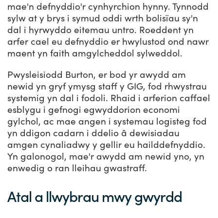
mae'n defnyddio'r cynhyrchion hynny. Tynnodd
sylw at y brys i symud oddi wrth bolisïau sy'n
dal i hyrwyddo eitemau untro. Roeddent yn
arfer cael eu defnyddio er hwylustod ond nawr
maent yn faith amgylcheddol sylweddol.
Pwysleisiodd Burton, er bod yr awydd am
newid yn gryf ymysg staff y GIG, fod rhwystrau
systemig yn dal i fodoli. Rhaid i arferion caffael
esblygu i gefnogi egwyddorion economi
gylchol, ac mae angen i systemau logisteg fod
yn ddigon cadarn i ddelio â dewisiadau
amgen cynaliadwy y gellir eu hailddefnyddio.
Yn galonogol, mae'r awydd am newid yno, yn
enwedig o ran lleihau gwastraff.
Atal a llwybrau mwy gwyrdd