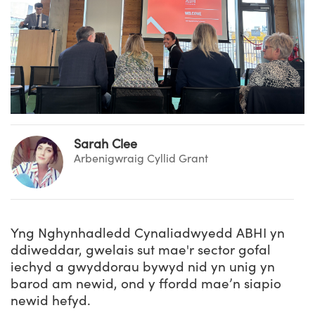
Sarah Clee
Arbenigwraig Cyllid Grant
Yng Nghynhadledd Cynaliadwyedd ABHI yn
ddiweddar, gwelais sut mae'r sector gofal
iechyd a gwyddorau bywyd nid yn unig yn
barod am newid, ond y ffordd mae’n siapio
newid hefyd.