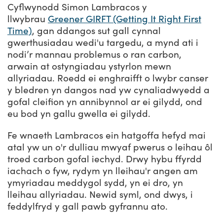
Cyflwynodd Simon Lambracos y
llwybrau
Greener GIRFT (Getting It Right First
Time)
, gan ddangos sut gall cynnal
gwerthusiadau wedi'u targedu, a mynd ati i
nodi’r mannau problemus o ran carbon,
arwain at ostyngiadau ystyrlon mewn
allyriadau. Roedd ei enghraifft o lwybr canser
y bledren yn dangos nad yw cynaliadwyedd a
gofal cleifion yn annibynnol ar ei gilydd, ond
eu bod yn gallu gwella ei gilydd.
Fe wnaeth Lambracos ein hatgoffa hefyd mai
atal yw un o'r dulliau mwyaf pwerus o leihau ôl
troed carbon gofal iechyd. Drwy hybu ffyrdd
iachach o fyw, rydym yn lleihau'r angen am
ymyriadau meddygol sydd, yn ei dro, yn
lleihau allyriadau. Newid syml, ond dwys, i
feddylfryd y gall pawb gyfrannu ato.