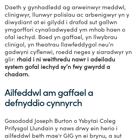
Daeth y gynhadledd ag arweinwyr meddwl,
clinigwyr, llunwyr polisïau ac arbenigwyr yn y
diwydiant at ei gilydd i drafod sut gallwn
ymgorffori cynaliadwyedd ym mhob haen o
ofal iechyd. Boed yn gaffael, yn llwybrau
clinigol, yn theatrau llawfeddygol neu’n
gadwyni cyflenwi, roedd neges y siaradwyr yn
glir:
rhaid i ni weithredu nawr i adeiladu
system gofal iechyd sy’n fwy gwyrdd a
chadarn.
Ailfeddwl am gaffael a
defnyddio cynnyrch
Gosododd Joseph Burton o Ysbytai Coleg
Prifysgol Llundain y naws drwy ein herio i
ailfeddwl beth mae'r GIG yn ei brynu, a sut