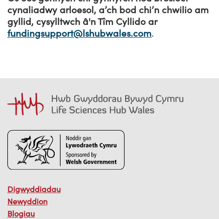
cynaliadwy arloesol, a’ch bod chi’n chwilio am
gyllid, cysylltwch â'n Tîm Cyllido ar
fundingsupport@lshubwales.com
.
Digwyddiadau
Newyddion
Blogiau