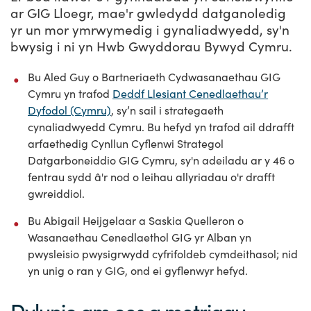
ar GIG Lloegr, mae'r gwledydd datganoledig
yr un mor ymrwymedig i gynaliadwyedd, sy'n
bwysig i ni yn Hwb Gwyddorau Bywyd Cymru.
Bu Aled Guy o Bartneriaeth Cydwasanaethau GIG
Cymru yn trafod
Deddf Llesiant Cenedlaethau’r
Dyfodol (Cymru)
, sy’n sail i strategaeth
cynaliadwyedd Cymru. Bu hefyd yn trafod ail ddrafft
arfaethedig Cynllun Cyflenwi Strategol
Datgarboneiddio GIG Cymru, sy'n adeiladu ar y 46 o
fentrau sydd â'r nod o leihau allyriadau o'r drafft
gwreiddiol.
Bu Abigail Heijgelaar a Saskia Quelleron o
Wasanaethau Cenedlaethol GIG yr Alban yn
pwysleisio pwysigrwydd cyfrifoldeb cymdeithasol; nid
yn unig o ran y GIG, ond ei gyflenwyr hefyd.