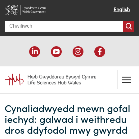
English
Search
Amdanom ni
Cynaliadwyedd mewn gofal
Croeso
Ein cymorth
iechyd: galwad i weithredu
Ein effaith
Datblygu economaidd
Adnoddau
dros ddyfodol mwy gwyrdd
Ein pobl
Cefnogaeth cyllido
Cyfeiriadur Cyllido