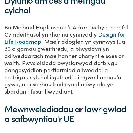
Dylunio am oes a metrigau
cylchol
Bu Michael Hopkinson o’r Adran Iechyd a Gofal
Cymdeithasol yn rhannu cynnydd y
Design for
Life Roadmap
. Mae’r ddogfen yn cynnwys tua
30 o gamau gweithredu, a blwyddyn yn
ddiweddarach mae hanner ohonynt eisoes ar
waith. Pwysleisiodd bwysigrwydd datblygu
dangosyddion perfformiad allweddol a
metrigau cylchol i gofnodi ein gwelliannau'n
gywir, ac i sicrhau bod cynaliadwyedd yn
sbardun i fesur llwyddiant.
Mewnwelediadau ar lawr gwlad
a safbwyntiau'r UE