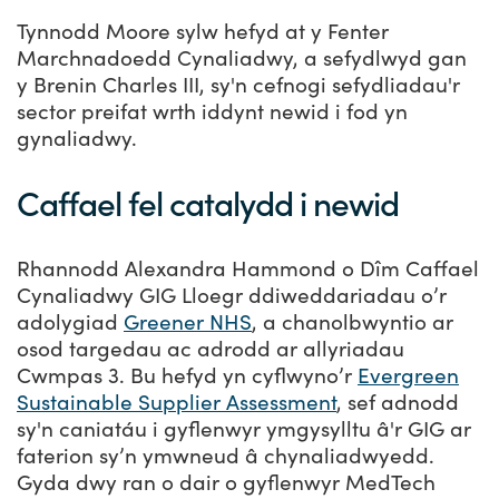
Tynnodd Moore sylw hefyd at y Fenter
Marchnadoedd Cynaliadwy, a sefydlwyd gan
y Brenin Charles III, sy'n cefnogi sefydliadau'r
sector preifat wrth iddynt newid i fod yn
gynaliadwy.
Caffael fel catalydd i newid
Rhannodd Alexandra Hammond o Dîm Caffael
Cynaliadwy GIG Lloegr ddiweddariadau o’r
adolygiad
Greener NHS
, a chanolbwyntio ar
osod targedau ac adrodd ar allyriadau
Cwmpas 3. Bu hefyd yn cyflwyno’r
Evergreen
Sustainable Supplier Assessment
, sef adnodd
sy'n caniatáu i gyflenwyr ymgysylltu â'r GIG ar
faterion sy’n ymwneud â chynaliadwyedd.
Gyda dwy ran o dair o gyflenwyr MedTech