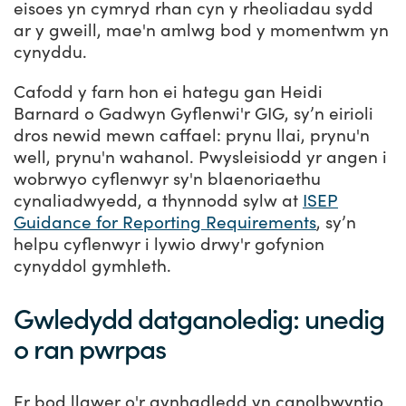
eisoes yn cymryd rhan cyn y rheoliadau sydd
ar y gweill, mae'n amlwg bod y momentwm yn
cynyddu.
Cafodd y farn hon ei hategu gan Heidi
Barnard o Gadwyn Gyflenwi'r GIG, sy’n eirioli
dros newid mewn caffael: prynu llai, prynu'n
well, prynu'n wahanol. Pwysleisiodd yr angen i
wobrwyo cyflenwyr sy'n blaenoriaethu
cynaliadwyedd, a thynnodd sylw at
ISEP
Guidance for Reporting Requirements
, sy’n
helpu cyflenwyr i lywio drwy'r gofynion
cynyddol gymhleth.
Gwledydd datganoledig: unedig
o ran pwrpas
Er bod llawer o'r gynhadledd yn canolbwyntio