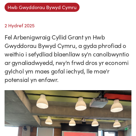
Straeon Llwydiant
Hwb Gwyddorau Bywyd Cymru
Ein blaenoriaethau
Gwybodaeth y sector
Cyfeiriadur Arloesedd
Prosiectau Arloesi
Cysylltwch
Pam Cymru?
Cyflwyno'r rhaglen
Hyfforddiant a Datblygiad
Straeon Cleifion
Ein ffurflen ymholiad
2 Hydref 2025
Digwyddiadau
Fel Arbenigwraig Cyllid Grant yn Hwb
Tystebau
Partneriaethau
Cylchlythyrau sector
Astudiaethau Achos Ysgrifenedig
Ein cylchlythyr
Newyddion
Gwyddorau Bywyd Cymru, a gyda phrofiad o
Ymuno â'n tîm
Adroddiadau ar Wybodaeth y Sector
Fideos Astudiaethau Achos
Cyflwyno astudiaeth achos
Blogiau
weithio i sefydliad blaenllaw sy'n canolbwyntio
ar gynaliadwyedd, rwy'n frwd dros yr economi
Cyflwyno stori newyddion
gylchol ym maes gofal iechyd, lle mae'r
potensial yn enfawr.