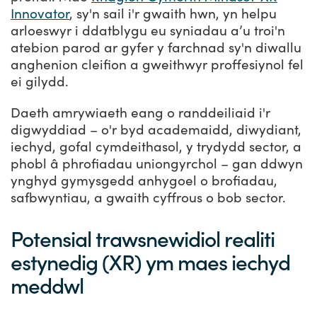
Innovator
, sy'n sail i'r gwaith hwn, yn helpu
arloeswyr i ddatblygu eu syniadau a’u troi'n
atebion parod ar gyfer y farchnad sy'n diwallu
anghenion cleifion a gweithwyr proffesiynol fel
ei gilydd.
Daeth amrywiaeth eang o randdeiliaid i'r
digwyddiad – o'r byd academaidd, diwydiant,
iechyd, gofal cymdeithasol, y trydydd sector, a
phobl â phrofiadau uniongyrchol – gan ddwyn
ynghyd gymysgedd anhygoel o brofiadau,
safbwyntiau, a gwaith cyffrous o bob sector.
Potensial trawsnewidiol realiti
estynedig (XR) ym maes iechyd
meddwl