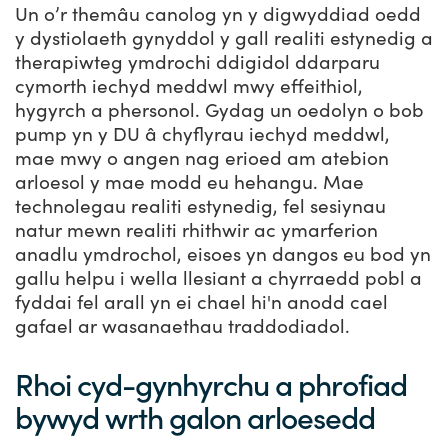
Un o’r themâu canolog yn y digwyddiad oedd
y dystiolaeth gynyddol y gall realiti estynedig a
therapiwteg ymdrochi ddigidol ddarparu
cymorth iechyd meddwl mwy effeithiol,
hygyrch a phersonol. Gydag un oedolyn o bob
pump yn y DU â chyflyrau iechyd meddwl,
mae mwy o angen nag erioed am atebion
arloesol y mae modd eu hehangu. Mae
technolegau realiti estynedig, fel sesiynau
natur mewn realiti rhithwir ac ymarferion
anadlu ymdrochol, eisoes yn dangos eu bod yn
gallu helpu i wella llesiant a chyrraedd pobl a
fyddai fel arall yn ei chael hi'n anodd cael
gafael ar wasanaethau traddodiadol.
Rhoi cyd-gynhyrchu a phrofiad
bywyd wrth galon arloesedd