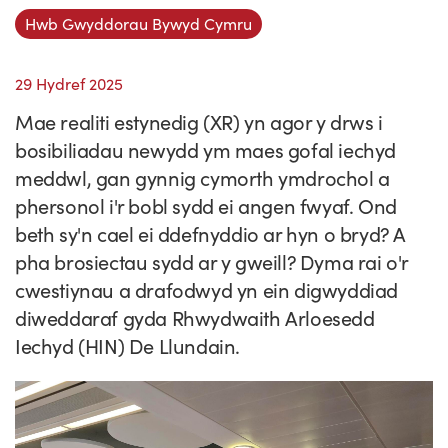
Straeon Llwydiant
Hwb Gwyddorau Bywyd Cymru
Ein blaenoriaethau
Gwybodaeth y sector
Cyfeiriadur Arloesedd
Prosiectau Arloesi
Cysylltwch
Pam Cymru?
Cyflwyno'r rhaglen
Hyfforddiant a Datblygiad
Straeon Cleifion
Ein ffurflen ymholiad
29 Hydref 2025
Digwyddiadau
Mae realiti estynedig (XR) yn agor y drws i
Tystebau
Partneriaethau
Cylchlythyrau sector
Astudiaethau Achos Ysgrifenedig
Ein cylchlythyr
Newyddion
bosibiliadau newydd ym maes gofal iechyd
Ymuno â'n tîm
Adroddiadau ar Wybodaeth y Sector
Fideos Astudiaethau Achos
Cyflwyno astudiaeth achos
Blogiau
meddwl, gan gynnig cymorth ymdrochol a
phersonol i'r bobl sydd ei angen fwyaf. Ond
Cyflwyno stori newyddion
beth sy'n cael ei ddefnyddio ar hyn o bryd? A
pha brosiectau sydd ar y gweill? Dyma rai o'r
cwestiynau a drafodwyd yn ein digwyddiad
diweddaraf gyda Rhwydwaith Arloesedd
Iechyd (HIN) De Llundain.