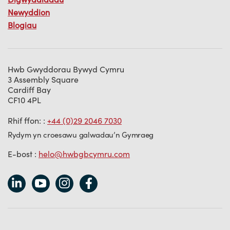
Newyddion
Blogiau
Hwb Gwyddorau Bywyd Cymru
3 Assembly Square
Cardiff Bay
CF10 4PL
Rhif ffon: :
+44 (0)29 2046 7030
Rydym yn croesawu galwadau’n Gymraeg
E-bost :
helo@hwbgbcymru.com