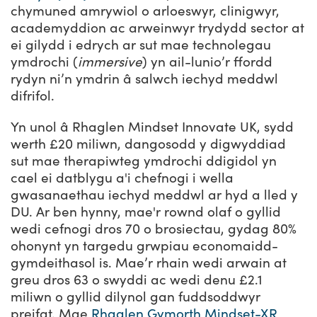
chymuned amrywiol o arloeswyr, clinigwyr,
academyddion ac arweinwyr trydydd sector at
ei gilydd i edrych ar sut mae technolegau
ymdrochi (
immersive
) yn ail-lunio’r ffordd
rydyn ni’n ymdrin â salwch iechyd meddwl
difrifol.
Yn unol â Rhaglen Mindset Innovate UK, sydd
werth £20 miliwn, dangosodd y digwyddiad
sut mae therapiwteg ymdrochi ddigidol yn
cael ei datblygu a'i chefnogi i wella
gwasanaethau iechyd meddwl ar hyd a lled y
DU. Ar ben hynny, mae'r rownd olaf o gyllid
wedi cefnogi dros 70 o brosiectau, gydag 80%
ohonynt yn targedu grwpiau economaidd-
gymdeithasol is. Mae’r rhain wedi arwain at
greu dros 63 o swyddi ac wedi denu £2.1
miliwn o gyllid dilynol gan fuddsoddwyr
preifat. Mae
Rhaglen Gymorth Mindset-XR