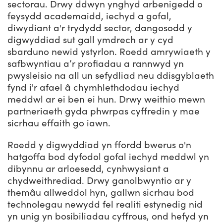
sectorau. Drwy ddwyn ynghyd arbenigedd o
feysydd academaidd, iechyd a gofal,
diwydiant a'r trydydd sector, dangosodd y
digwyddiad sut gall ymdrech ar y cyd
sbarduno newid ystyrlon. Roedd amrywiaeth y
safbwyntiau a’r profiadau a rannwyd yn
pwysleisio na all un sefydliad neu ddisgyblaeth
fynd i'r afael â chymhlethdodau iechyd
meddwl ar ei ben ei hun. Drwy weithio mewn
partneriaeth gyda phwrpas cyffredin y mae
sicrhau effaith go iawn.
Roedd y digwyddiad yn ffordd bwerus o'n
hatgoffa bod dyfodol gofal iechyd meddwl yn
dibynnu ar arloesedd, cynhwysiant a
chydweithrediad. Drwy ganolbwyntio ar y
themâu allweddol hyn, gallwn sicrhau bod
technolegau newydd fel realiti estynedig nid
yn unig yn bosibiliadau cyffrous, ond hefyd yn