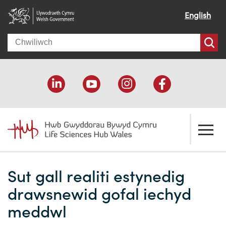
English
Search
Amdanom ni
Sut gall realiti estynedig
Croeso
Ein cymorth
drawsnewid gofal iechyd
Ein effaith
Datblygu economaidd
Adnoddau
meddwl
Ein pobl
Cefnogaeth cyllido
Cyfeiriadur Cyllido