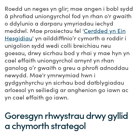
Roedd un neges yn glir; mae angen i bobl sydd
â phrofiad uniongyrchol fod yn rhan o'r gwaith
o ddylunio a darparu ymyriadau iechyd
meddwl. Mae prosiectau fel '
Cerdded yn Ein
Hesgidiau
' yn ailddiffinio’r cymorth a roddir i
unigolion sydd wedi colli breichiau neu
goesau, drwy sicrhau bod y rhai y mae hyn yn
cael effaith uniongyrchol arnynt yn rhan
ganolog o’r gwaith o greu a phrofi adnoddau
newydd. Mae'r ymrwymiad hwn i
gydgynhyrchu yn sicrhau bod datblygiadau
arloesol yn seiliedig ar anghenion go iawn ac
yn cael effaith go iawn.
Goresgyn rhwystrau drwy gyllid
a chymorth strategol