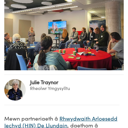
Julie Traynor
Rheolwr Ymgysylltu
Mewn partneriaeth â
Rhwydwaith Arloesedd
Iechyd (HIN) De Llundain
, daethom â