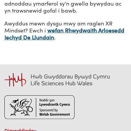
adnoddau ymarferol sy'n gwella bywydau ac
yn trawsnewid gofal i bawb.
Awyddus mewn dysgu mwy am raglen XR
Mindset? Ewch i
wefan Rhwydwaith Arloesedd
Iechyd De Llundain
.
Digwyddiadau