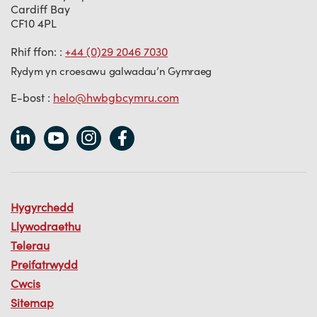
Cardiff Bay
CF10 4PL
Rhif ffon: :
+44 (0)29 2046 7030
Rydym yn croesawu galwadau’n Gymraeg
E-bost :
helo@hwbgbcymru.com
Hygyrchedd
Llywodraethu
Telerau
Preifatrwydd
Cwcis
Sitemap