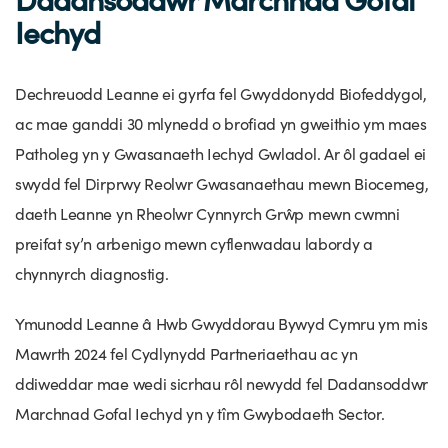
Straeon Llwydiant
Iechyd
Ein blaenoriaethau
Gwybodaeth y sector
Cyfeiriadur Arloesedd
Prosiectau Arloesi
Cysylltwch
Pam Cymru?
Cyflwyno'r rhaglen
Hyfforddiant a Datblygiad
Straeon Cleifion
Ein ffurflen ymholiad
Digwyddiadau
Dechreuodd Leanne ei gyrfa fel Gwyddonydd Biofeddygol,
Tystebau
Partneriaethau
Cylchlythyrau sector
Astudiaethau Achos Ysgrifenedig
ac mae ganddi 30 mlynedd o brofiad yn gweithio ym maes
Ein cylchlythyr
Newyddion
Patholeg yn y Gwasanaeth Iechyd Gwladol. Ar ôl gadael ei
Ymuno â'n tîm
Adroddiadau ar Wybodaeth y Sector
Fideos Astudiaethau Achos
Cyflwyno astudiaeth achos
Blogiau
swydd fel Dirprwy Reolwr Gwasanaethau mewn Biocemeg,
Cyflwyno stori newyddion
daeth Leanne yn Rheolwr Cynnyrch Grŵp mewn cwmni
preifat sy’n arbenigo mewn cyflenwadau labordy a
chynnyrch diagnostig.
Ymunodd Leanne â Hwb Gwyddorau Bywyd Cymru ym mis
Mawrth 2024 fel Cydlynydd Partneriaethau ac yn
ddiweddar mae wedi sicrhau rôl newydd fel Dadansoddwr
Marchnad Gofal Iechyd yn y tîm Gwybodaeth Sector.