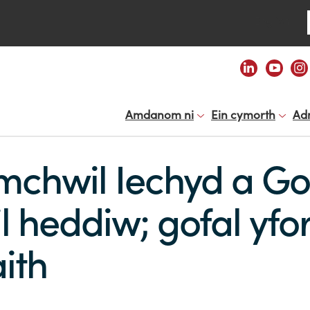
Se
English
Amdanom ni
Ein cymorth
Ad
chwil Iechyd a Go
 heddiw; gofal yfor
ith