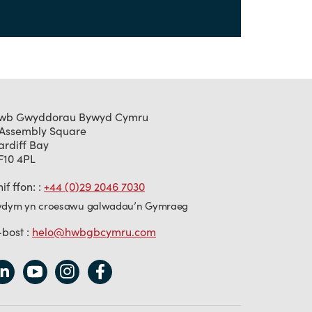
wb Gwyddorau Bywyd Cymru
 Assembly Square
ardiff Bay
F10 4PL
if ffon: :
+44 (0)29 2046 7030
ydym yn croesawu galwadau’n Gymraeg
-bost :
helo@hwbgbcymru.com