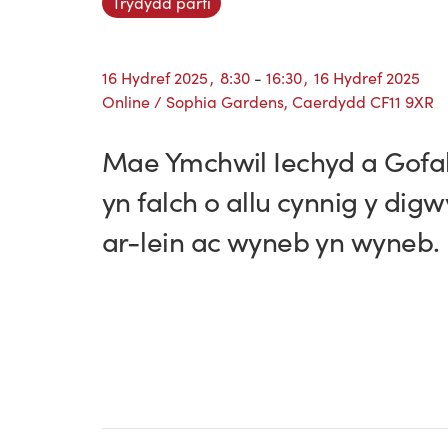
Trydydd parti
16 Hydref 2025
,
8:30
-
16:30
,
16 Hydref 2025
Online / Sophia Gardens, Caerdydd CF11 9XR
Mae Ymchwil Iechyd a Gofa
yn falch o allu cynnig y dig
ar-lein ac wyneb yn wyneb.