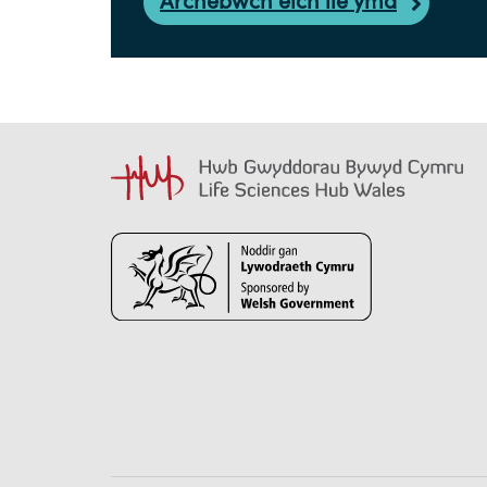
Archebwch eich lle yma