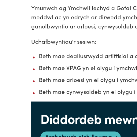
Ymunwch ag Ymchwil Iechyd a Gofal Cy
meddwl ac yn edrych ar dirwedd ymchw
ganolbwyntio ar arloesi, cynwysoldeb 
Uchafbwyntiau'r sesiwn:
Beth mae deallusrwydd artiffisial a 
Beth mae VPAG yn ei olygu i ymchwi
Beth mae arloesi yn ei olygu i ymchw
Beth mae cynwysoldeb yn ei olygu i
Diddordeb mewn