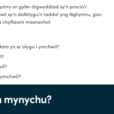
mru ar gyfer digwyddiad sy'n procio'r
il sy’n datblygu’n raddol yng Nghymru, gan
a chyflawni masnachol.
data yn ei olygu i ymchwil?
l?
il?
 ymchwil?
 mynychu?