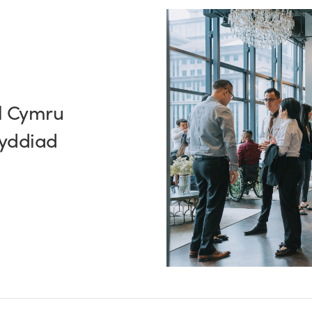
l Cymru
wyddiad