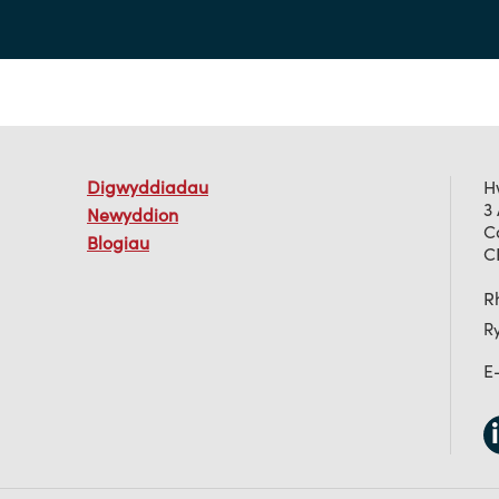
Digwyddiadau
H
3
Newyddion
C
Blogiau
C
Rh
R
E