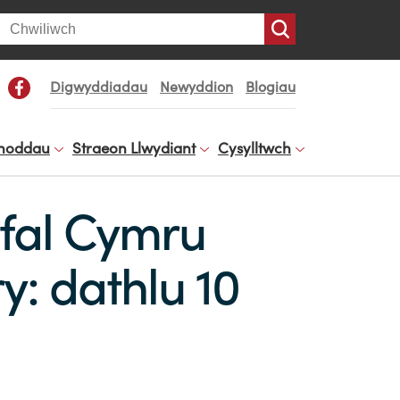
arch
Digwyddiadau
Newyddion
Blogiau
noddau
Straeon Llwydiant
Cysylltwch
fal Cymru
y: dathlu 10