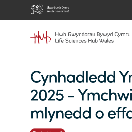
Cynhadledd Ym
2025 - Ymchwil
mlynedd o effa