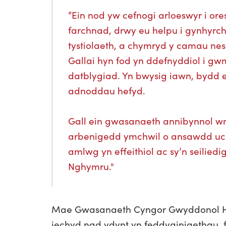
“Ein nod yw cefnogi arloeswyr i ore
farchnad, drwy eu helpu i gynhyrch
tystiolaeth, a chymryd y camau nesa
Gallai hyn fod yn ddefnyddiol i g
datblygiad. Yn bwysig iawn, bydd e
adnoddau hefyd.
Gall ein gwasanaeth annibynnol 
arbenigedd ymchwil o ansawdd uche
amlwg yn effeithiol ac sy’n seiliedi
Nghymru."
Mae Gwasanaeth Cyngor Gwyddonol HT
iechyd nad ydynt yn feddyginiaethau, 