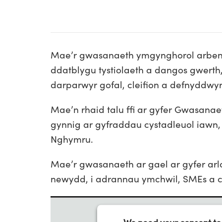
Mae’r gwasanaeth ymgynghorol arbeni
ddatblygu tystiolaeth a dangos gwerth
darparwyr gofal, cleifion a defnyddw
Mae’n rhaid talu ffi ar gyfer Gwasan
gynnig ar gyfraddau cystadleuol iawn
Nghymru.
Mae’r gwasanaeth ar gael ar gyfer arl
newydd, i adrannau ymchwil, SMEs a