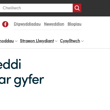
arch
Digwyddiadau
Newyddion
Blogiau
noddau
Straeon Llwydiant
Cysylltwch
eddi
r gyfer