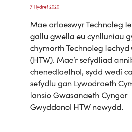
7 Hydref 2020
Mae arloeswyr Technoleg Ie
gallu gwella eu cynlluniau 
chymorth Technoleg Iechyd
(HTW). Mae’r sefydliad anni
chenedlaethol, sydd wedi ca
sefydlu gan Lywodraeth Cy
lansio Gwasanaeth Cyngor
Gwyddonol HTW newydd.