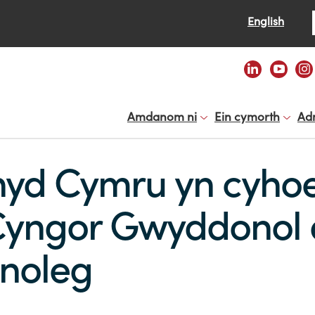
Se
English
Amdanom ni
Ein cymorth
Ad
hyd Cymru yn cyho
yngor Gwyddonol a
hnoleg