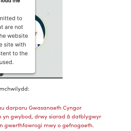
 load the
mitted to
t are not
The website
 site with
tent to the
 used.
nt Management
Ymchwilydd:
hrau darparu Gwasanaeth Cyngor
 yn gwybod, drwy siarad â datblygwyr
 yn gwerthfawrogi mwy o gefnogaeth.