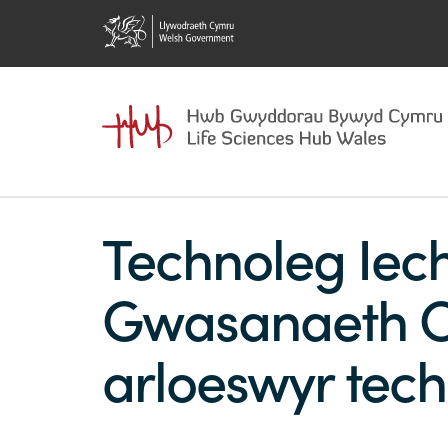
Technoleg Iec
Gwasanaeth C
arloeswyr tec