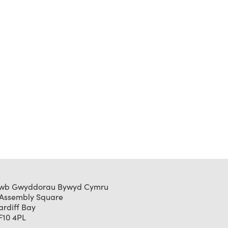
wb Gwyddorau Bywyd Cymru
 Assembly Square
ardiff Bay
F10 4PL