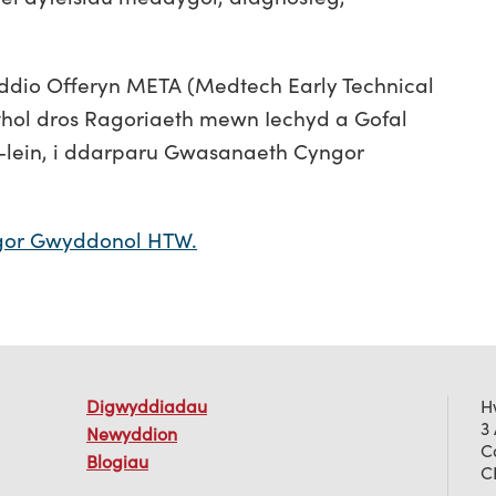
dio Offeryn META (Medtech Early Technical
thol dros Ragoriaeth mewn Iechyd a Gofal
ar-lein, i ddarparu Gwasanaeth Cyngor
gor Gwyddonol HTW.
Digwyddiadau
H
3
Newyddion
C
Blogiau
C