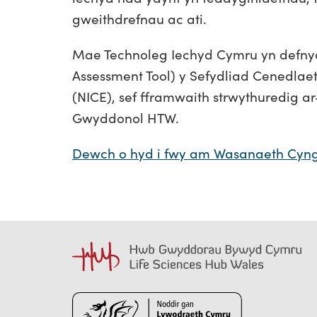
gweithdrefnau ac ati.
Mae Technoleg Iechyd Cymru yn defnyd
Assessment Tool) y Sefydliad Cenedlae
(NICE), sef fframwaith strwythuredig 
Gwyddonol HTW.
Dewch o hyd i fwy am Wasanaeth Cyn