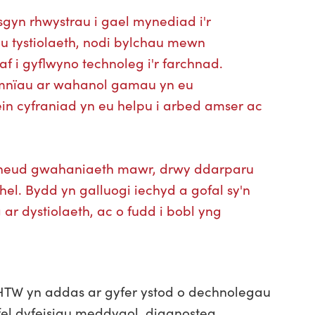
sgyn rhwystrau i gael mynediad i'r
u tystiolaeth, nodi bylchau mewn
f i gyflwyno technoleg i'r farchnad.
wmnïau ar wahanol gamau yn eu
in cyfraniad yn eu helpu i arbed amser ac
wneud gwahaniaeth mawr, drwy ddarparu
l. Bydd yn galluogi iechyd a gofal sy'n
g ar dystiolaeth, ac o fudd i bobl yng
W yn addas ar gyfer ystod o dechnolegau
fel dyfeisiau meddygol, diagnosteg,