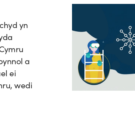
chyd yn
gyda
 Cymru
bynnol a
el ei
mru, wedi