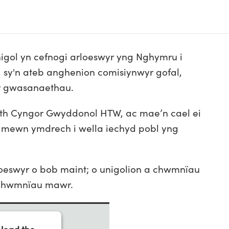
gol yn cefnogi arloeswyr yng Nghymru i
, sy'n ateb anghenion comisiynwyr gofal,
yr gwasanaethau.
aeth Cyngor Gwyddonol HTW, ac mae’n cael ei
, mewn ymdrech i wella iechyd pobl yng
oeswyr o bob maint; o unigolion a chwmnïau
 chwmnïau mawr.