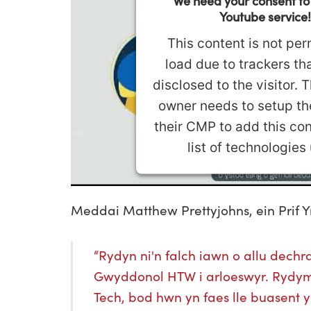
We need your consent to
Youtube service!
This content is not per
load due to trackers tha
disclosed to the visitor. 
owner needs to setup the
their CMP to add this con
list of technologies
Powered by
Usercentrics Conse
Platform
Meddai Matthew Prettyjohns, ein Prif 
“Rydyn ni'n falch iawn o allu dec
Gwyddonol HTW i arloeswyr. Rydym
Tech, bod hwn yn faes lle buasent