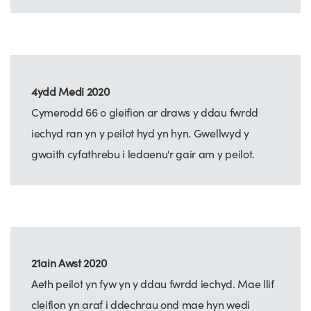
4ydd Medi 2020
Cymerodd 66 o gleifion ar draws y ddau fwrdd
iechyd ran yn y peilot hyd yn hyn. Gwellwyd y
gwaith cyfathrebu i ledaenu'r gair am y peilot.
21ain Awst 2020
Aeth peilot yn fyw yn y ddau fwrdd iechyd. Mae llif
cleifion yn araf i ddechrau ond mae hyn wedi