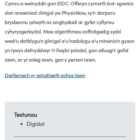
Cymru a weinyddir gan EIDC. Offeryn cymorth bot-sgwrsio
dan arweiniad clinigol yw PhysioNow, sy'n darparu
brysbennu ystwyth ac anghysbell ar gyfer cyflyrau
cyhyrysgerbydol. Mae algorithmau soffistigedig sydd
wedi'u datblygu'n glinigol a'u hadolygu a'u mireinio'n gyson
yn tywys defnyddwyr i'r llwybr priodol, gan alluogi'r gofal
iawn, ar yr adeg iawn, gan y person iawn.
Darllenwch yr astudiaeth achos lawn
Testunau
Digidol