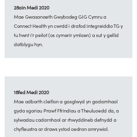
28ain Medi 2020
Mae Gwasanaeth Gwybodeg GIG Cymru a
Connect Health yn cwrdd i drafod integreiddio TG y
tu hwnt i'r peilot (os cymerir ymlaen) a sut y gellid
datblygu hyn.
18fed Medi 2020
Mae adborth cleifion a gasglwyd yn gadarnhaol
gyda sgoriau Prawf Ffrindiau a Theuluoedd da, a
sylwadau cadarnhaol ar rhwyddineb defnydd a
chyfleustra ar draws ystod oedran amrywiol.