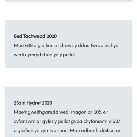
6ed Tachwedd 2020
Mae 639 o gleifion ar draws y ddau fwrdd iechyd
wedi cymryd rhan yn y peilot.
23ain Hydref 2020
Mae'r gweithgaredd wedi rhagori ar 50% o'r
cyfanswm ar gyfer y peilot gyda chyfanswm o 507
o gleifion yn cymryd rhan. Mae adborth cleifion ar