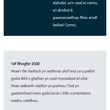
dyfodol, sy'n cael ei rannu
a'i drafod â
gwasanaethau ffisio eraill
ledled Cymru.
1af Rhagfyr 2020
Mae'r tîm bellach yn wythnos olaf ond un y peilot
gyda 863 o gleifion yn cael mynediad at ofal.
Mae adborth cleifion yn parhau i fod yn
gadarnhaol iawn gyda bron i 200 o ymatebion
wedi'u cwblhau.