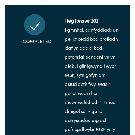
11eg Ionawr 2021
I grynhoi, canfyddiadau'r
peilot oedd bod profiad y
COMPLETED
claf yn dda a bod
potensial pendant yn yr
ateb, i glinigwyr a llwybr
MSK, sy'n gofyn am
astudiaeth fwy. Mae'r
peilot wedi rhoi
mewnwelediad i'r timau
clinigol sut y gallai
datrysiadau digidol
gefnogi llwybr MSK yn y