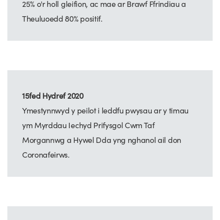
25% o'r holl gleifion, ac mae ar Brawf Ffrindiau a
Theuluoedd 80% positif.
15fed Hydref 2020
Ymestynnwyd y peilot i leddfu pwysau ar y timau
ym Myrddau Iechyd Prifysgol Cwm Taf
Morgannwg a Hywel Dda yng nghanol ail don
Coronafeirws.