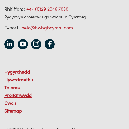
Rhif ffon: :
+44 (0)29 2046 7030
Rydym yn croesawu galwadau’n Gymraeg
E-bost :
helo@hwbgbcymru.com
Hygyrchedd
Llywodraethu
Telerau
Preifatrwydd
Cwcis
Sitemap