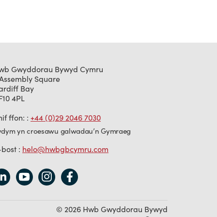
wb Gwyddorau Bywyd Cymru
 Assembly Square
ardiff Bay
F10 4PL
if ffon: :
+44 (0)29 2046 7030
ydym yn croesawu galwadau’n Gymraeg
-bost :
helo@hwbgbcymru.com
© 2026 Hwb Gwyddorau Bywyd