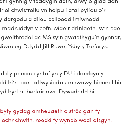
taf i gynnig y feddyginiaeth, drwy bigiad dan
ir ei chwistrellu yn helpu i atal pyliau o’r
y dargedu a dileu celloedd imiwnedd
madruddyn y cefn. Mae’r driniaeth, sy’n cael
au gweithredol ac MS sy’n gwaethygu’n gynnar,
iwroleg Ddydd Jill Rowe, Ysbyty Treforys.
dd y person cyntaf yn y DU i dderbyn y
dd hi’n cael arllwysiadau mewnwythiennol hir
yd hyd at bedair awr. Dywedodd hi:
r ysbyty gydag amheuaeth o strôc gan fy
fy ochr chwith, roedd fy wyneb wedi disgyn,