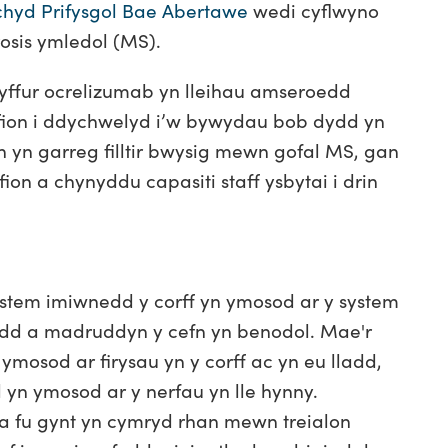
hyd Prifysgol Bae Abertawe
wedi cyflwyno
rosis ymledol (MS).
yffur ocrelizumab yn lleihau amseroedd
eifion i ddychwelyd i’w bywydau bob dydd yn
n yn garreg filltir bwysig mewn gofal MS, gan
ion a chynyddu capasiti staff ysbytai i drin
stem imiwnedd y corff yn ymosod ar y system
dd a madruddyn y cefn yn benodol. Mae'r
ymosod ar firysau yn y corff ac yn eu lladd,
d yn ymosod ar y nerfau yn lle hynny.
a fu gynt yn cymryd rhan mewn treialon