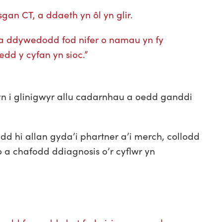
sgan CT, a ddaeth yn ôl yn glir.
 a ddywedodd fod nifer o namau yn fy
dd y cyfan yn sioc.”
yn i glinigwyr allu cadarnhau a oedd ganddi
d hi allan gyda’i phartner a’i merch, collodd
o a chafodd ddiagnosis o’r cyflwr yn