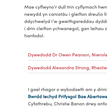
Mae cyflwyno’r dull trin cyflymach hwn
newydd yn caniatáu i gleifion dreulio l
ddychwelyd i’w gweithgareddau dyddiol 
i drin cleifion ychwanegol, gan leihau
hanfodol.
Dywedodd Dr Owen Pearson, Niwroleg
Dywedodd Alexandra Strong, Rheolwr
I gael rhagor o wybodaeth am y drin
Bwrdd Iechyd Prifysgol Bae Abertaw
Cyfathrebu, Christie Banon drwy anfo