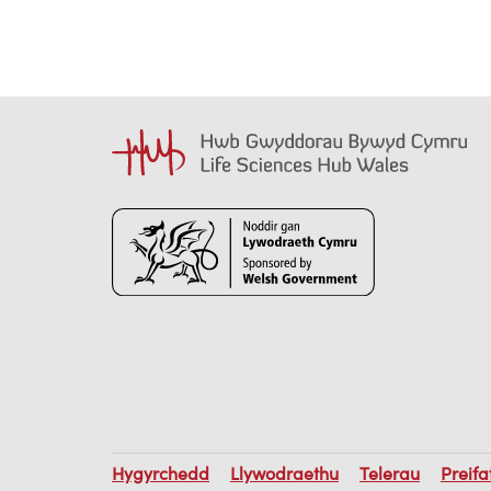
Hygyrchedd
Llywodraethu
Telerau
Preif