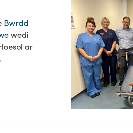
e
Bwrdd
awe
wedi
loesol ar
.