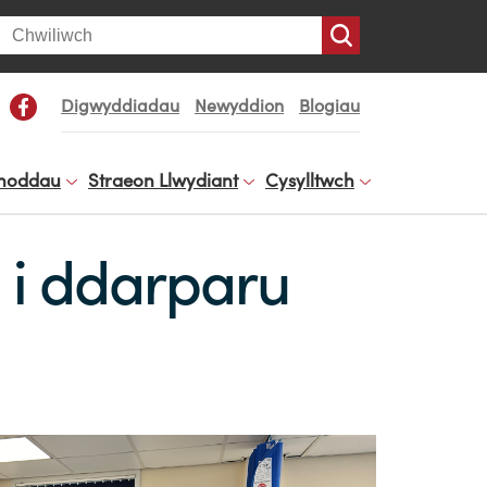
arch
Digwyddiadau
Newyddion
Blogiau
noddau
Straeon Llwydiant
Cysylltwch
 i ddarparu