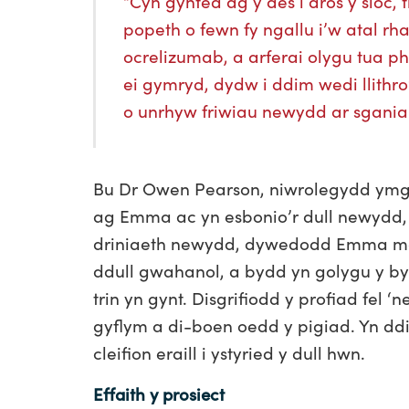
“Cyn gynted ag y des i dros y sioc,
popeth o fewn fy ngallu i’w atal 
ocrelizumab, a arferai olygu tua ph
ei gymryd, dydw i ddim wedi llithr
o unrhyw friwiau newydd ar sgania
Bu Dr Owen Pearson, niwrolegydd ymgy
ag Emma ac yn esbonio’r dull newydd, a
driniaeth newydd, dywedodd Emma mai’
ddull gwahanol, a bydd yn golygu y by
trin yn gynt. Disgrifiodd y profiad fel
gyflym a di-boen oedd y pigiad. Yn ddi
cleifion eraill i ystyried y dull hwn.
Effaith y prosiect