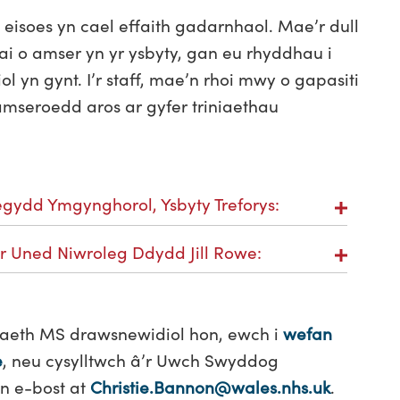
 eisoes yn cael effaith gadarnhaol. Mae’r dull
lai o amser yn yr ysbyty, gan eu rhyddhau i
yn gynt. I’r staff, mae’n rhoi mwy o gapasiti
 amseroedd aros ar gyfer triniaethau
ydd Ymgynghorol, Ysbyty Treforys:
 Uned Niwroleg Ddydd Jill Rowe:
iaeth MS drawsnewidiol hon, ewch i
wefan
e
, neu cysylltwch â’r Uwch Swyddog
n e-bost at
Christie.Bannon@wales.nhs.uk
.