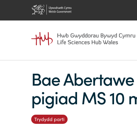
Bae Abertawe y
pigiad MS 10
Trydydd parti