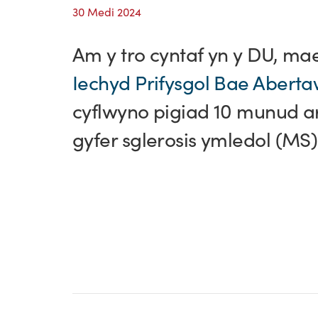
30 Medi 2024
Am y tro cyntaf yn y DU, ma
Iechyd Prifysgol Bae Abert
cyflwyno pigiad 10 munud ar
gyfer sglerosis ymledol (MS)