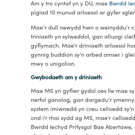
Am y tro cyntaf yn y DU, mae
Bwrdd Iec
pigiad 10 munud arloesol ar gyfer sgle
Mae’r dull newydd hwn o weinyddu’r c
triniaeth yn sylweddol, gan alluogi cl
gyflymach. Mae'r driniaeth arloesol ho
gynnig buddion sy'n arbed amser i gleif
mwy o unigolion.
Gwybodaeth am y driniaeth
Mae MS yn gyflwr gydol oes lle mae sy
nerfol ganolog, gan dargedu’r ymenny
system imiwnedd yn creu celloedd sy'n 
ond i'r rhai sydd ag MS, mae'r celloed
Bwrdd Iechyd Prifysgol Bae Abertawe, 