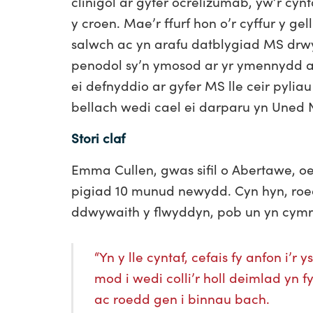
clinigol ar gyfer ocrelizumab, yw’r cyn
y croen. Mae’r ffurf hon o’r cyffur y gell
salwch ac yn arafu datblygiad MS drw
penodol sy’n ymosod ar yr ymennydd a 
ei defnyddio ar gyfer MS lle ceir pyli
bellach wedi cael ei darparu yn Uned N
Stori claf
Emma Cullen, gwas sifil o Abertawe, oe
pigiad 10 munud newydd. Cyn hyn, roe
ddwywaith y flwyddyn, pob un yn cymr
“Yn y lle cyntaf, cefais fy anfon i’
mod i wedi colli’r holl deimlad yn 
ac roedd gen i binnau bach.