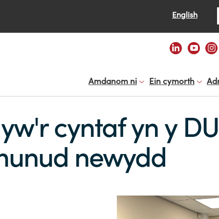
Se
English
Amdanom ni
Ein cymorth
Ad
w'r cyntaf yn y DU
 munud newydd