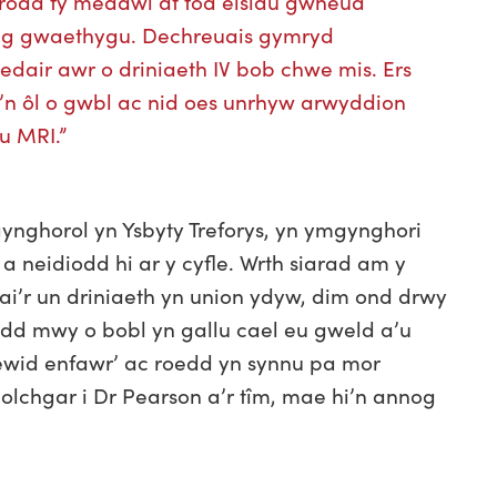
 trodd fy meddwl at fod eisiau gwneud
rhag gwaethygu. Dechreuais gymryd
edair awr o driniaeth IV bob chwe mis. Ers
o’n ôl o gwbl ac nid oes unrhyw arwyddion
u MRI.”
nghorol yn Ysbyty Treforys, yn ymgynghori
 neidiodd hi ar y cyfle. Wrth siarad am y
r un driniaeth yn union ydyw, dim ond drwy
dd mwy o bobl yn gallu cael eu gweld a’u
 ‘newid enfawr’ ac roedd yn synnu pa mor
olchgar i Dr Pearson a’r tîm, mae hi’n annog