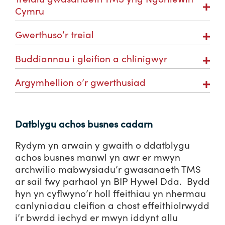
Cymru
Gwerthuso’r treial
Buddiannau i gleifion a chlinigwyr
Argymhellion o’r gwerthusiad
Datblygu achos busnes cadarn
Rydym yn arwain y gwaith o ddatblygu
achos busnes manwl yn awr er mwyn
archwilio mabwysiadu’r gwasanaeth TMS
ar sail fwy parhaol yn BIP Hywel Dda. Bydd
hyn yn cyflwyno’r holl ffeithiau yn nhermau
canlyniadau cleifion a chost effeithiolrwydd
i’r bwrdd iechyd er mwyn iddynt allu