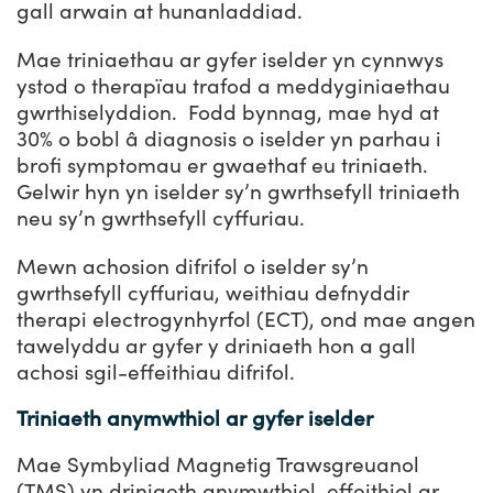
gall arwain at hunanladdiad.
Mae triniaethau ar gyfer iselder yn cynnwys
ystod o therapïau trafod a meddyginiaethau
gwrthiselyddion. Fodd bynnag, mae hyd at
30% o bobl â diagnosis o iselder yn parhau i
brofi symptomau er gwaethaf eu triniaeth.
Gelwir hyn yn iselder sy’n gwrthsefyll triniaeth
neu sy’n gwrthsefyll cyffuriau.
Mewn achosion difrifol o iselder sy’n
gwrthsefyll cyffuriau, weithiau defnyddir
therapi electrogynhyrfol (ECT), ond mae angen
tawelyddu ar gyfer y driniaeth hon a gall
achosi sgil-effeithiau difrifol.
Triniaeth anymwthiol ar gyfer iselder
Mae Symbyliad Magnetig Trawsgreuanol
(TMS) yn driniaeth anymwthiol, effeithiol ar