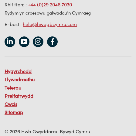
Rhif ffon: :
+44 (0)29 2046 7030
Rydym yn croesawu galwadau’n Gymraeg
E-bost :
helo@hwbgbcymru.com
Hygyrchedd
Llywodraethu
Telerau
Preifatrwydd
Cwcis
Sitemap
© 2026 Hwb Gwyddorau Bywyd Cymru