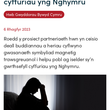
cyffuriau yng Nghymru
Straeon Llwydiant
Ein blaenoriaethau
Gwybodaeth y sector
Cyfeiriadur Arloesedd
Prosiectau Arloesi
Cysylltwch
Hwb Gwyddorau Bywyd Cymru
Pam Cymru?
Cyflwyno'r rhaglen
Hyfforddiant a Datblygiad
Straeon Cleifion
Ein ffurflen ymholiad
Digwyddiadau
6 Rhagfyr 2023
Tystebau
Partneriaethau
Cylchlythyrau sector
Astudiaethau Achos Ysgrifenedig
Ein cylchlythyr
Newyddion
Roedd y prosiect partneriaeth hwn yn ceisio
Ymuno â'n tîm
Adroddiadau ar Wybodaeth y Sector
Fideos Astudiaethau Achos
Cyflwyno astudiaeth achos
Blogiau
deall buddiannau a heriau cyflwyno
Cyflwyno stori newyddion
gwasanaeth symbyliad magnetig
trawsgreuanol i helpu pobl ag iselder sy’n
gwrthsefyll cyffuriau yng Nghymru.