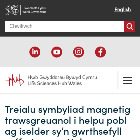
English
Search
Amdanom ni
Treialu symbyliad magnetig
Croeso
Ein cymorth
trawsgreuanol i helpu pobl
Ein effaith
Datblygu economaidd
Adnoddau
ag iselder sy’n gwrthsefyll
Ein pobl
Cefnogaeth cyllido
Cyfeiriadur Cyllido