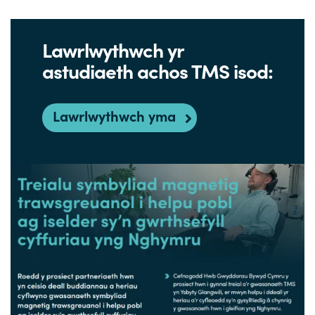
Lawrlwythwch yr
astudiaeth achos TMS isod:
Lawrlwythwch yma