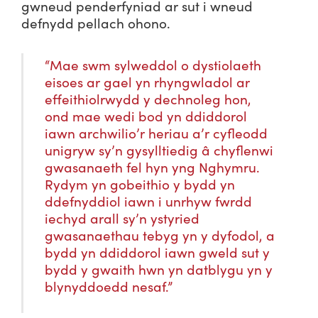
gwneud penderfyniad ar sut i wneud
defnydd pellach ohono.
“Mae swm sylweddol o dystiolaeth
eisoes ar gael yn rhyngwladol ar
effeithiolrwydd y dechnoleg hon,
ond mae wedi bod yn ddiddorol
iawn archwilio’r heriau a’r cyfleodd
unigryw sy’n gysylltiedig â chyflenwi
gwasanaeth fel hyn yng Nghymru.
Rydym yn gobeithio y bydd yn
ddefnyddiol iawn i unrhyw fwrdd
iechyd arall sy’n ystyried
gwasanaethau tebyg yn y dyfodol, a
bydd yn ddiddorol iawn gweld sut y
bydd y gwaith hwn yn datblygu yn y
blynyddoedd nesaf.”