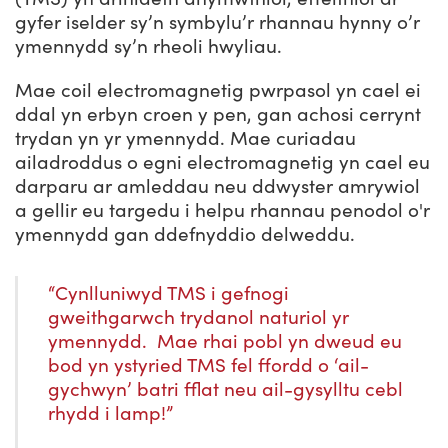
gyfer iselder sy’n symbylu’r rhannau hynny o’r
ymennydd sy’n rheoli hwyliau.
Mae coil electromagnetig pwrpasol yn cael ei
ddal yn erbyn croen y pen, gan achosi cerrynt
trydan yn yr ymennydd. Mae curiadau
ailadroddus o egni electromagnetig yn cael eu
darparu ar amleddau neu ddwyster amrywiol
a gellir eu targedu i helpu rhannau penodol o'r
ymennydd gan ddefnyddio delweddu.
“Cynlluniwyd TMS i gefnogi
gweithgarwch trydanol naturiol yr
ymennydd. Mae rhai pobl yn dweud eu
bod yn ystyried TMS fel ffordd o ‘ail-
gychwyn’ batri fflat neu ail-gysylltu cebl
rhydd i lamp!”