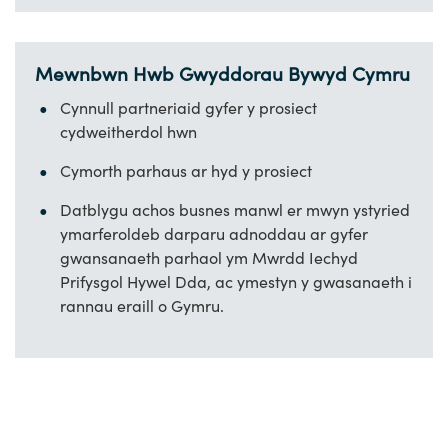
Mewnbwn Hwb Gwyddorau Bywyd Cymru
Cynnull partneriaid gyfer y prosiect
cydweitherdol hwn
Cymorth parhaus ar hyd y prosiect
Datblygu achos busnes manwl er mwyn ystyried
ymarferoldeb darparu adnoddau ar gyfer
gwansanaeth parhaol ym Mwrdd Iechyd
Prifysgol Hywel Dda, ac ymestyn y gwasanaeth i
rannau eraill o Gymru.