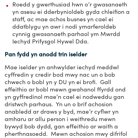
Roedd y gwerthusiad hwn o’r gwasanaeth
yn asesu ei dderbynioldeb gyda chleifion a
staff, ac mae achos busnes yn cael ei
ddatblygu yn awr i nodi ymarferoldeb
cynnig gwasanaeth parhaol ym Mwrdd
Iechyd Prifysgol Hywel Dda.
Pan fydd yn anodd trin iselder
Mae iselder yn anhwylder iechyd meddwl
cyffredin y credir bod mwy nac un o bob
chwech o bobl yn y DU yn ei brofi. Gall
effeithio ar bobl mewn gwahanol ffyrdd ond
yn gyffredinol mae’n cael ei nodweddu gan
dristwch parhaus. Yn un o brif achosion
anabledd ar draws y byd, mae’r cyflwr yn
amharu ar allu person i weithredu mewn
bywyd bob dydd, gan effeithio ar waith a
pherthnasoedd. Mewn achosion mwy difrifol