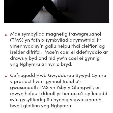
Mae symbyliad magnetig trawsgreuanol
(TMS) yn fath o symbyliad anymwthiol i’r
ymennydd sy’n gallu helpu rhai cleifion ag
iselder difrifol. Mae’n cael ei ddefnyddio ar
draws y byd ond nid yw’n cael ei gynnig
yng Nghymru ar hyn o bryd.
Cefnogodd Hwb Gwyddorau Bywyd Cymru
y prosiect hwn i gynnal treial o’r
gwasanaeth TMS yn Ysbyty Glangwili, er
mwyn helpu i ddeall yr heriau a’r cyfleoedd
sy’n gysylltiedig â chynnig y gwasanaeth
hwn i gleifion yng Nghymru.