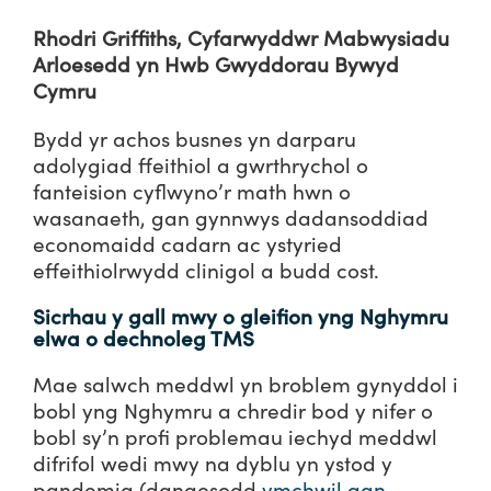
Rhodri Griffiths, Cyfarwyddwr Mabwysiadu
Arloesedd yn Hwb Gwyddorau Bywyd
Cymru
Bydd yr achos busnes yn darparu
adolygiad ffeithiol a gwrthrychol o
fanteision cyflwyno’r math hwn o
wasanaeth, gan gynnwys dadansoddiad
economaidd cadarn ac ystyried
effeithiolrwydd clinigol a budd cost.
Sicrhau y gall mwy o gleifion yng Nghymru
elwa o dechnoleg TMS
Mae salwch meddwl yn broblem gynyddol i
bobl yng Nghymru a chredir bod y nifer o
bobl sy’n profi problemau iechyd meddwl
difrifol wedi mwy na dyblu yn ystod y
pandemig (dangosodd
ymchwil gan