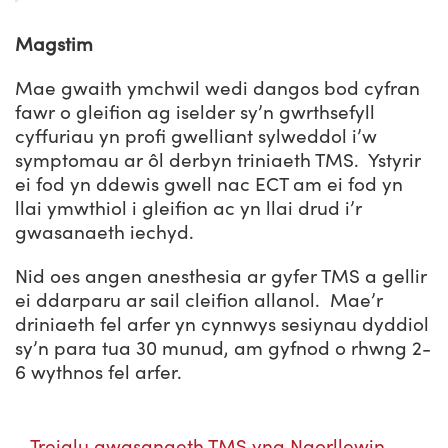
Magstim
Mae gwaith ymchwil wedi dangos bod cyfran
fawr o gleifion ag iselder sy’n gwrthsefyll
cyffuriau yn profi gwelliant sylweddol i’w
symptomau ar ôl derbyn triniaeth TMS. Ystyrir
ei fod yn ddewis gwell nac ECT am ei fod yn
llai ymwthiol i gleifion ac yn llai drud i’r
gwasanaeth iechyd.
Nid oes angen anesthesia ar gyfer TMS a gellir
ei ddarparu ar sail cleifion allanol. Mae’r
driniaeth fel arfer yn cynnwys sesiynau dyddiol
sy’n para tua 30 munud, am gyfnod o rhwng 2-
6 wythnos fel arfer.
Treialu gwasanaeth TMS yng Ngorllewin