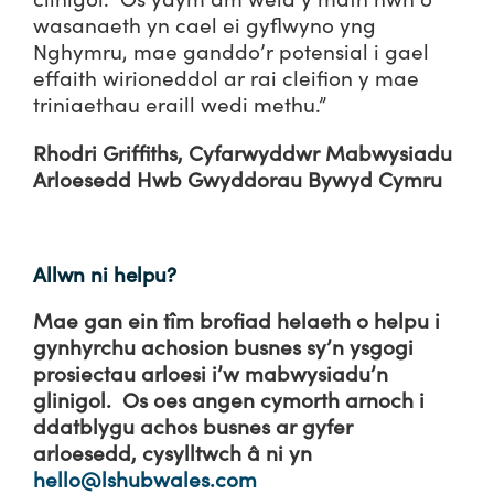
wasanaeth yn cael ei gyflwyno yng
Nghymru, mae ganddo’r potensial i gael
effaith wirioneddol ar rai cleifion y mae
triniaethau eraill wedi methu.”
Rhodri Griffiths, Cyfarwyddwr Mabwysiadu
Arloesedd Hwb Gwyddorau Bywyd Cymru
Allwn ni helpu?
Mae gan ein tîm brofiad helaeth o helpu i
gynhyrchu achosion busnes sy’n ysgogi
prosiectau arloesi i’w mabwysiadu’n
glinigol. Os oes angen cymorth arnoch i
ddatblygu achos busnes ar gyfer
arloesedd, cysylltwch â ni yn
hello@lshubwales.com