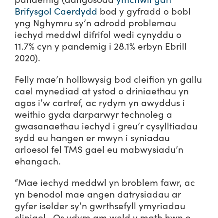
Brifysgol Caerdydd
bod y gyfradd o bobl
yng Nghymru sy’n adrodd problemau
iechyd meddwl difrifol wedi cynyddu o
11.7% cyn y pandemig i 28.1% erbyn Ebrill
2020).
Felly mae’n hollbwysig bod cleifion yn gallu
cael mynediad at ystod o driniaethau yn
agos i’w cartref, ac rydym yn awyddus i
weithio gyda darparwyr technoleg a
gwasanaethau iechyd i greu’r cysylltiadau
sydd eu hangen er mwyn i syniadau
arloesol fel TMS gael eu mabwysiadu’n
ehangach.
“Mae iechyd meddwl yn broblem fawr, ac
yn benodol mae angen datrysiadau ar
gyfer iselder sy’n gwrthsefyll ymyriadau
clinigol. Os ydym am weld y math hwn o