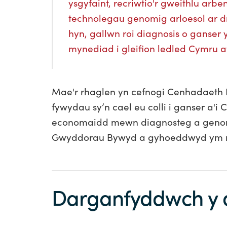
ysgyfaint, recriwtio'r gweithlu arb
technolegau genomig arloesol ar d
hyn, gallwn roi diagnosis o ganser y
mynediad i gleifion ledled Cymru a
Mae'r rhaglen yn cefnogi Cenhadaeth Ie
fywydau sy’n cael eu colli i ganser a'i
economaidd mewn diagnosteg a genomeg
Gwyddorau Bywyd a gyhoeddwyd ym mi
Darganfyddwch y d