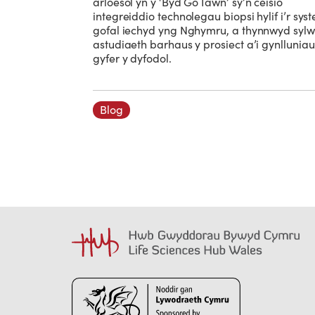
arloesol yn y ‘Byd Go Iawn’ sy’n ceisio
integreiddio technolegau biopsi hylif i’r sys
gofal iechyd yng Nghymru, a thynnwyd sylw
astudiaeth barhaus y prosiect a’i gynlluniau
gyfer y dyfodol.
Blog