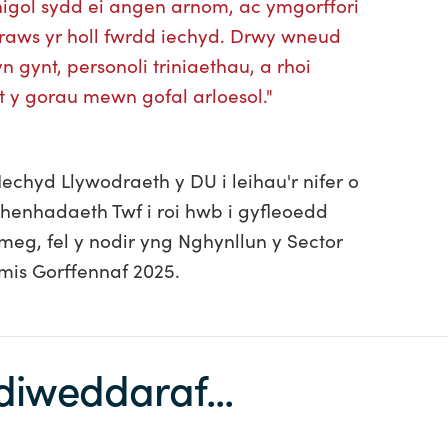
enigol sydd ei angen arnom, ac ymgorffori
raws yr holl fwrdd iechyd. Drwy wneud
n gynt, personoli triniaethau, a rhoi
t y gorau mewn gofal arloesol."
chyd Llywodraeth y DU i leihau'r nifer o
 Chenhadaeth Twf i roi hwb i gyfleoedd
, fel y nodir yng Nghynllun y Sector
s Gorffennaf 2025.
iweddaraf...