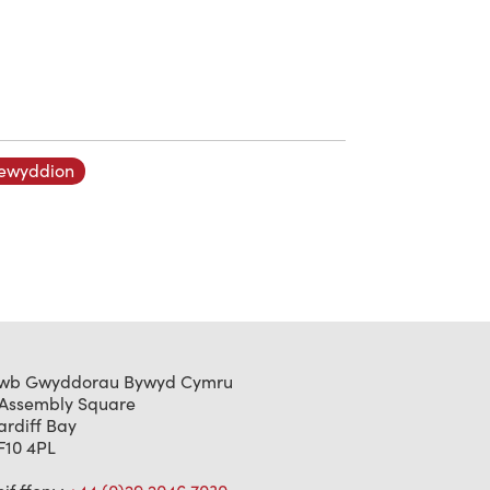
ewyddion
wb Gwyddorau Bywyd Cymru
 Assembly Square
ardiff Bay
F10 4PL