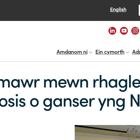
Se
English
Amdanom ni
Ein cymorth
Ad
awr mewn rhaglen 
osis o ganser yng