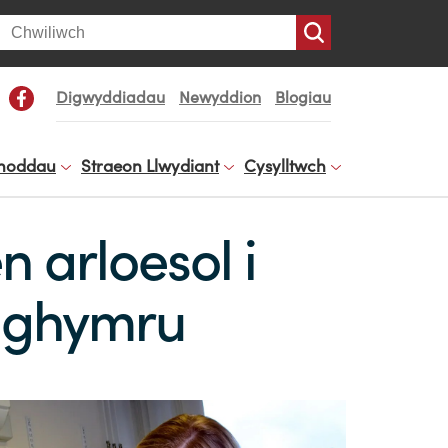
arch
Digwyddiadau
Newyddion
Blogiau
noddau
Straeon Llwydiant
Cysylltwch
arloesol i
 Nghymru