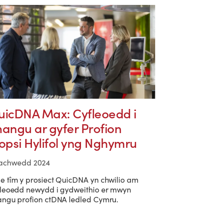
uicDNA Max: Cyfleoedd i
angu ar gyfer Profion
opsi Hylifol yng Nghymru
Tachwedd 2024
 tîm y prosiect QuicDNA yn chwilio am
leoedd newydd i gydweithio er mwyn
ngu profion ctDNA ledled Cymru.