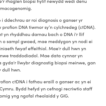
'r rhaglen biopsi hylif newydd wedi denu
armacogenomig.
 ddechrau ar roi diagnosis o ganser yr
w profion DNA tiwmor sy’n cylchredeg (ctDNA).
t yn rhyddhau darnau bach o DNA i'r llif
n o sampl gwaed, mae meddygon yn nodi ei
niaeth fwyaf effeithiol. Mae'r dull hwn yn
einwe traddodiadol. Mae data cynnar yn
na gyda'r llwybr diagnostig biopsi meinwe, gan
y dull hwn.
on ctDNA i fathau eraill o ganser ac yn ei
Cymru. Bydd hefyd yn cefnogi recriwtio staff
nomig yng ngofal rheolaidd y GIG.