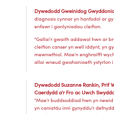
Dywedodd Gweinidog Gwyddoniaet
diagnosis cynnar yn hanfodol ar gy
enfawr i ganlyniadau cleifion.
"Gallai'r gwaith addawol hwn ar br
cleifion canser yn well iddynt, yn 
mewnwthiol. Mae'n enghraifft wych 
allai wneud gwahaniaeth ystyrlon i
Dywedodd Suzanne Rankin, Prif W
Caerdydd a'r Fro ac Uwch Swyddog
"Mae'r buddsoddiad hwn yn newid 
yn caniatáu inni gynyddu'r defnydd 