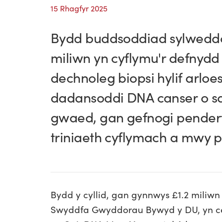
15 Rhagfyr 2025
Bydd buddsoddiad sylweddo
miliwn yn cyflymu'r defnydd
dechnoleg biopsi hylif arloes
dadansoddi DNA canser o s
gwaed, gan gefnogi pender
triniaeth cyflymach a mwy 
Bydd y cyllid, gan gynnwys £1.2 miliw
Swyddfa Gwyddorau Bywyd y DU, yn ce