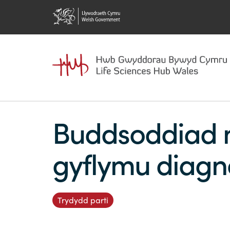
Buddsoddiad m
gyflymu diagn
Trydydd parti