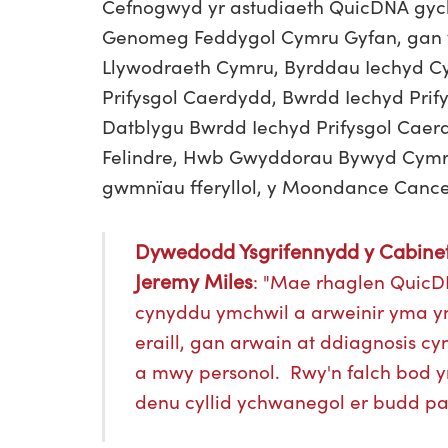
Cefnogwyd yr astudiaeth QuicDNA gy
Genomeg Feddygol Cymru Gyfan, gan y
Llywodraeth Cymru, Byrddau Iechyd Cy
Prifysgol Caerdydd, Bwrdd Iechyd Prif
Datblygu Bwrdd Iechyd Prifysgol Caer
Felindre, Hwb Gwyddorau Bywyd Cymru,
gwmnïau fferyllol, y Moondance Cancer I
Dywedodd Ysgrifennydd y Cabinet
Jeremy Miles
: "Mae rhaglen QuicDN
cynyddu ymchwil a arweinir yma yn
eraill, gan arwain at ddiagnosis cy
a mwy personol. Rwy'n falch bod 
denu cyllid ychwanegol er budd p