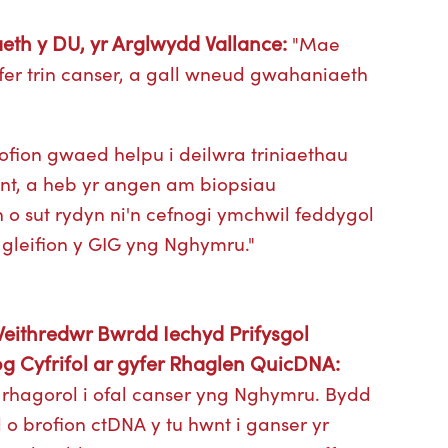
h y DU, yr Arglwydd Vallance:
"Mae
fer trin canser, a gall wneud gwahaniaeth
ofion gwaed helpu i deilwra triniaethau
gynt, a heb yr angen am biopsiau
o sut rydyn ni'n cefnogi ymchwil feddygol
 gleifion y GIG yng Nghymru."
eithredwr Bwrdd Iechyd Prifysgol
 Cyfrifol ar gyfer Rhaglen QuicDNA:
rhagorol i ofal canser yng Nghymru. Bydd
o brofion ctDNA y tu hwnt i ganser yr