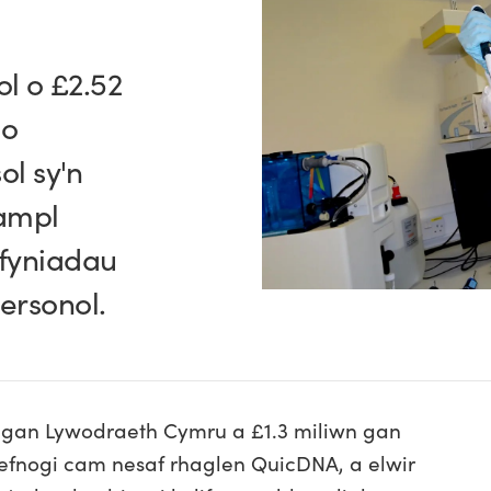
l o £2.52
 o
ol sy'n
ampl
fyniadau
personol.
n gan Lywodraeth Cymru a £1.3 miliwn gan
fnogi cam nesaf rhaglen QuicDNA, a elwir