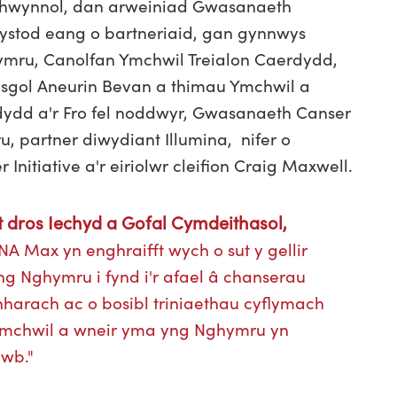
chwynnol, dan arweiniad Gwasanaeth
stod eang o bartneriaid, gan gynnwys
mru, Canolfan Ymchwil Treialon Caerdydd,
ysgol Aneurin Bevan a thimau Ymchwil a
dydd a'r Fro fel noddwyr, Gwasanaeth Canser
 partner diwydiant Illumina, nifer o
nitiative a'r eiriolwr cleifion Craig Maxwell.
 dros Iechyd a Gofal Cymdeithasol,
A Max yn enghraifft wych o sut y gellir
g Nghymru i fynd i'r afael â chanserau
nharach ac o bosibl triniaethau cyflymach
ymchwil a wneir yma yng Nghymru yn
awb."