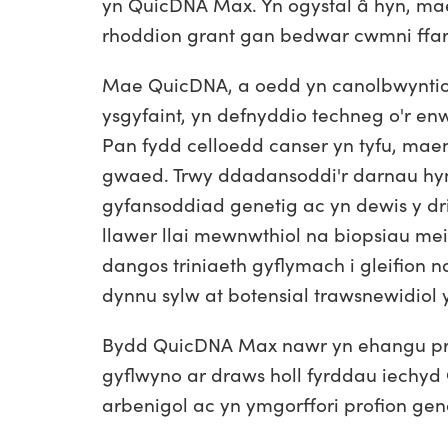
yn QuicDNA Max. Yn ogystal â hyn, mae
rhoddion grant gan bedwar cwmni ff
Mae QuicDNA, a oedd yn canolbwyntio i
ysgyfaint, yn defnyddio techneg o'r en
Pan fydd celloedd canser yn tyfu, maen
gwaed. Trwy ddadansoddi'r darnau hy
gyfansoddiad genetig ac yn dewis y dri
llawer llai mewnwthiol na biopsiau m
dangos triniaeth gyflymach i gleifion 
dynnu sylw at botensial trawsnewidiol 
Bydd QuicDNA Max nawr yn ehangu profi
gyflwyno ar draws holl fyrddau iechyd 
arbenigol ac yn ymgorffori profion ge