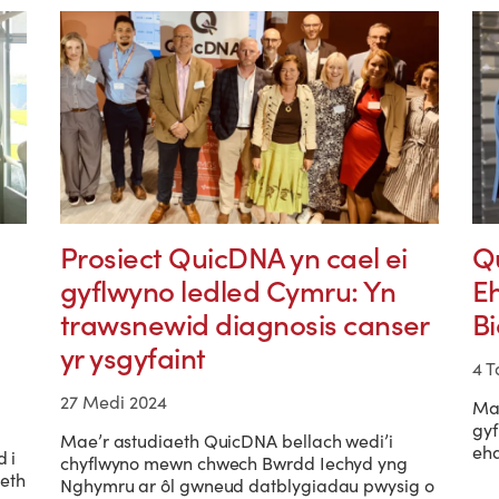
Prosiect QuicDNA yn cael ei
Q
gyflwyno ledled Cymru: Yn
Eh
trawsnewid diagnosis canser
Bi
yr ysgyfaint
4 
27 Medi 2024
Mae
gyf
Mae’r astudiaeth QuicDNA bellach wedi’i
eha
 i
chyflwyno mewn chwech Bwrdd Iechyd yng
eth
Nghymru ar ôl gwneud datblygiadau pwysig o