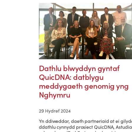
Dathlu blwyddyn gyntaf
QuicDNA: datblygu
meddygaeth genomig yng
Nghymru
29 Hydref 2024
Yn ddiweddar, daeth partneriaid at ei gilydd
ddathlu cynnydd prosiect QuicDNA, Astudia