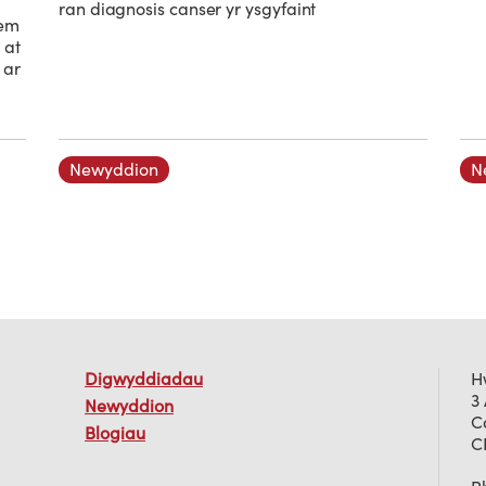
ran diagnosis canser yr ysgyfaint
tem
 at
 ar
Newyddion
N
Digwyddiadau
H
3
Newyddion
C
Blogiau
C