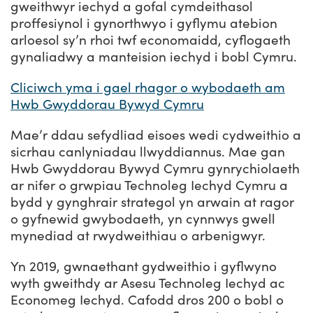
gweithwyr iechyd a gofal cymdeithasol
proffesiynol i gynorthwyo i gyflymu atebion
arloesol sy’n rhoi twf economaidd, cyflogaeth
gynaliadwy a manteision iechyd i bobl Cymru.
Cliciwch yma i gael rhagor o wybodaeth am
Hwb Gwyddorau Bywyd Cymru
Mae’r ddau sefydliad eisoes wedi cydweithio a
sicrhau canlyniadau llwyddiannus. Mae gan
Hwb Gwyddorau Bywyd Cymru gynrychiolaeth
ar nifer o grwpiau Technoleg Iechyd Cymru a
bydd y gynghrair strategol yn arwain at ragor
o gyfnewid gwybodaeth, yn cynnwys gwell
mynediad at rwydweithiau o arbenigwyr.
Yn 2019, gwnaethant gydweithio i gyflwyno
wyth gweithdy ar Asesu Technoleg Iechyd ac
Economeg Iechyd. Cafodd dros 200 o bobl o