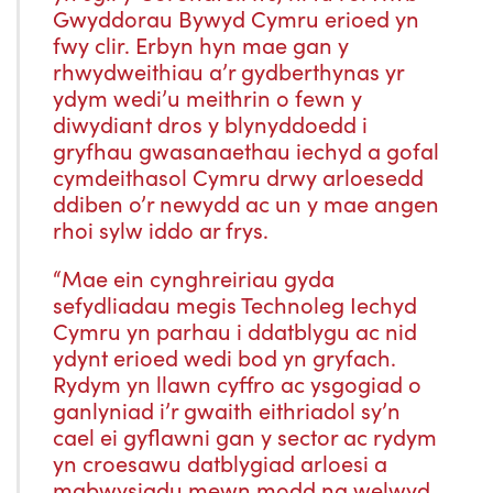
Gwyddorau Bywyd Cymru erioed yn
fwy clir. Erbyn hyn mae gan y
rhwydweithiau a’r gydberthynas yr
ydym wedi’u meithrin o fewn y
diwydiant dros y blynyddoedd i
gryfhau gwasanaethau iechyd a gofal
cymdeithasol Cymru drwy arloesedd
ddiben o’r newydd ac un y mae angen
rhoi sylw iddo ar frys.
“Mae ein cynghreiriau gyda
sefydliadau megis Technoleg Iechyd
Cymru yn parhau i ddatblygu ac nid
ydynt erioed wedi bod yn gryfach.
Rydym yn llawn cyffro ac ysgogiad o
ganlyniad i’r gwaith eithriadol sy’n
cael ei gyflawni gan y sector ac rydym
yn croesawu datblygiad arloesi a
mabwysiadu mewn modd na welwyd