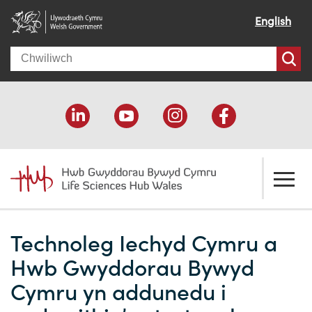
English
Search
Amdanom ni
Technoleg Iechyd Cymru a
Croeso
Ein cymorth
Hwb Gwyddorau Bywyd
Ein effaith
Datblygu economaidd
Adnoddau
Cymru yn addunedu i
Ein pobl
Cefnogaeth cyllido
Cyfeiriadur Cyllido