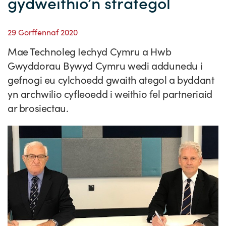
gydweithio’n strategol
Straeon Llwydiant
Ein blaenoriaethau
Gwybodaeth y sector
Cyfeiriadur Arloesedd
Prosiectau Arloesi
Cysylltwch
29 Gorffennaf 2020
Pam Cymru?
Cyflwyno'r rhaglen
Hyfforddiant a Datblygiad
Straeon Cleifion
Ein ffurflen ymholiad
Digwyddiadau
Mae Technoleg Iechyd Cymru a Hwb
Tystebau
Partneriaethau
Cylchlythyrau sector
Astudiaethau Achos Ysgrifenedig
Ein cylchlythyr
Newyddion
Gwyddorau Bywyd Cymru wedi addunedu i
gefnogi eu cylchoedd gwaith ategol a byddant
Ymuno â'n tîm
Adroddiadau ar Wybodaeth y Sector
Fideos Astudiaethau Achos
Cyflwyno astudiaeth achos
Blogiau
yn archwilio cyfleoedd i weithio fel partneriaid
Cyflwyno stori newyddion
ar brosiectau.