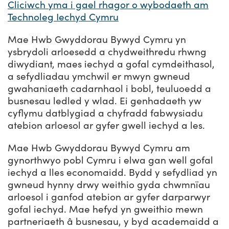
Cliciwch yma i gael rhagor o wybodaeth am
Technoleg Iechyd Cymru
Mae Hwb Gwyddorau Bywyd Cymru yn
ysbrydoli arloesedd a chydweithredu rhwng
diwydiant, maes iechyd a gofal cymdeithasol,
a sefydliadau ymchwil er mwyn gwneud
gwahaniaeth cadarnhaol i bobl, teuluoedd a
busnesau ledled y wlad. Ei genhadaeth yw
cyflymu datblygiad a chyfradd fabwysiadu
atebion arloesol ar gyfer gwell iechyd a les.
Mae Hwb Gwyddorau Bywyd Cymru am
gynorthwyo pobl Cymru i elwa gan well gofal
iechyd a lles economaidd. Bydd y sefydliad yn
gwneud hynny drwy weithio gyda chwmnïau
arloesol i ganfod atebion ar gyfer darparwyr
gofal iechyd. Mae hefyd yn gweithio mewn
partneriaeth â busnesau, y byd academaidd a