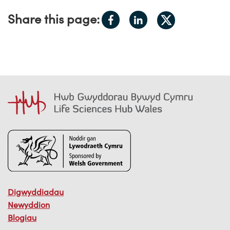
Share
Share
Share this page:
Share
on
on
on
Facebook
LinkedIn
X.com
Digwyddiadau
Newyddion
Blogiau