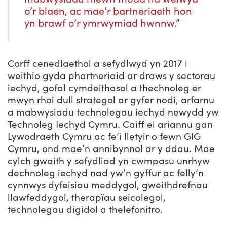
o’r blaen, ac mae’r bartneriaeth hon
yn brawf o’r ymrwymiad hwnnw.”
Corff cenedlaethol a sefydlwyd yn 2017 i
weithio gyda phartneriaid ar draws y sectorau
iechyd, gofal cymdeithasol a thechnoleg er
mwyn rhoi dull strategol ar gyfer nodi, arfarnu
a mabwysiadu technolegau iechyd newydd yw
Technoleg Iechyd Cymru. Caiff ei ariannu gan
Lywodraeth Cymru ac fe’i lletyir o fewn GIG
Cymru, ond mae’n annibynnol ar y ddau. Mae
cylch gwaith y sefydliad yn cwmpasu unrhyw
dechnoleg iechyd nad yw’n gyffur ac felly’n
cynnwys dyfeisiau meddygol, gweithdrefnau
llawfeddygol, therapïau seicolegol,
technolegau digidol a thelefonitro.