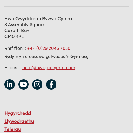
Hwb Gwyddorau Bywyd Cymru
3 Assembly Square
Cardiff Bay
CF10 4PL
Rhif ffon: :
+44 (0)29 2046 7030
Rydym yn croesawu galwadau’n Gymraeg
E-bost :
helo@hwbgbcymru.com
Hygyrchedd
Llywodraethu
Telerau