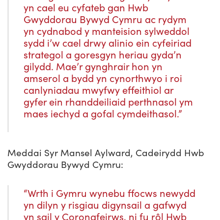
yn cael eu cyfateb gan Hwb
Gwyddorau Bywyd Cymru ac rydym
yn cydnabod y manteision sylweddol
sydd i’w cael drwy alinio ein cyfeiriad
strategol a goresgyn heriau gyda’n
gilydd. Mae’r gynghrair hon yn
amserol a bydd yn cynorthwyo i roi
canlyniadau mwyfwy effeithiol ar
gyfer ein rhanddeiliaid perthnasol ym
maes iechyd a gofal cymdeithasol.”
Meddai Syr Mansel Aylward, Cadeirydd Hwb
Gwyddorau Bywyd Cymru:
“Wrth i Gymru wynebu ffocws newydd
yn dilyn y risgiau digynsail a gafwyd
yn sgil y Coronafeirws, ni fu rôl Hwb