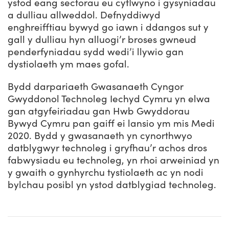
ystod eang sectorau eu cyflwyno i gysyniadau
a dulliau allweddol. Defnyddiwyd
enghreifftiau bywyd go iawn i ddangos sut y
gall y dulliau hyn alluogi’r broses gwneud
penderfyniadau sydd wedi’i llywio gan
dystiolaeth ym maes gofal.
Bydd darpariaeth Gwasanaeth Cyngor
Gwyddonol Technoleg Iechyd Cymru yn elwa
gan atgyfeiriadau gan Hwb Gwyddorau
Bywyd Cymru pan gaiff ei lansio ym mis Medi
2020. Bydd y gwasanaeth yn cynorthwyo
datblygwyr technoleg i gryfhau’r achos dros
fabwysiadu eu technoleg, yn rhoi arweiniad yn
y gwaith o gynhyrchu tystiolaeth ac yn nodi
bylchau posibl yn ystod datblygiad technoleg.