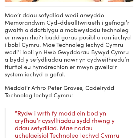
Mae’r ddau sefydliad wedi arwyddo
Memorandwm Cyd-ddealltwriaeth i gefnogi’r
gwaith o ddatblygu a mabwysiadu technoleg
er mwyn rhoi’r budd gorau posibl o ran iechyd
i bobl Cymru. Mae Technoleg Iechyd Cymru
wedi’i leoli yn Hwb Gwyddorau Bywyd Cymru
a bydd y sefydliadau nawr yn cydweithredu’n
ffurfiol eu hymdrechion er mwyn gwella’r
system iechyd a gofal.
Meddai’r Athro Peter Groves, Cadeirydd
Technoleg Iechyd Cymru:
“Rydw i wrth fy modd ein bod yn
cryfhau’r cysylltiadau sydd rhwng y
ddau sefydliad. Mae nodau
uchelgeisiol Technoleg Iechyd Cymru