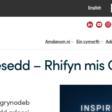
Se
English
Amdanom ni
Ein cymorth
Ad
esedd – Rhifyn mis
 grynodeb