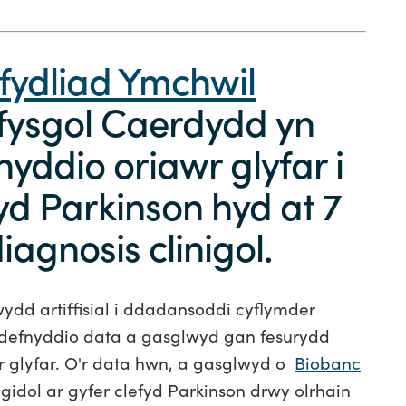
fydliad Ymchwil
ifysgol Caerdydd yn
nyddio oriawr glyfar i
yd Parkinson hyd at 7
agnosis clinigol.
dd artiffisial i ddadansoddi cyflymder
defnyddio data a gasglwyd gan fesurydd
 glyfar. O'r data hwn, a gasglwyd o
Biobanc
gidol ar gyfer clefyd Parkinson drwy olrhain