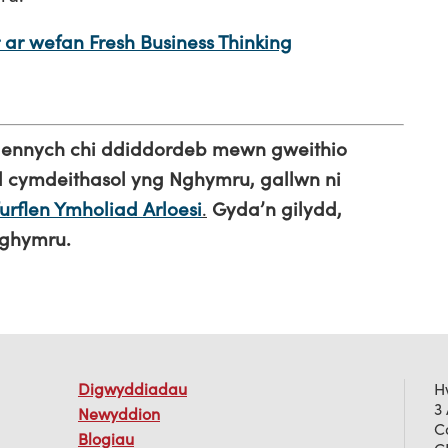
r ar wefan Fresh Business Thinking
s gennych chi ddiddordeb mewn gweithio
al cymdeithasol yng Nghymru, gallwn ni
furflen Ymholiad Arloesi
.
Gyda’n gilydd,
Nghymru.
Digwyddiadau
H
3
Newyddion
C
Blogiau