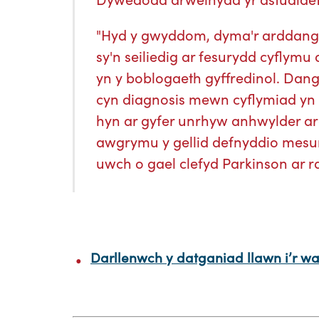
"Hyd y gwyddom, dyma'r arddangos
sy'n seiliedig ar fesurydd cyflymu
yn y boblogaeth gyffredinol. Dan
cyn diagnosis mewn cyflymiad yn 
hyn ar gyfer unrhyw anhwylder ar
awgrymu y gellid defnyddio mesury
uwch o gael clefyd Parkinson ar r
Darllenwch y datganiad llawn i’r w