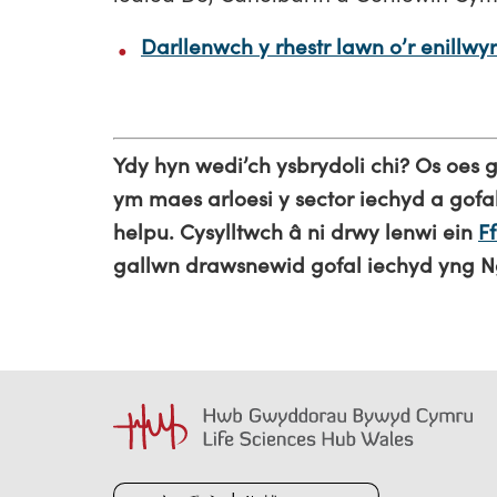
Darllenwch y rhestr lawn o’r enillwy
Ydy hyn wedi’ch ysbrydoli chi? Os oe
ym
maes arloesi y sector iechyd a gof
helpu.
Cysylltwch â ni drwy lenwi ein
F
gallwn drawsnewid gofal iechyd yng 