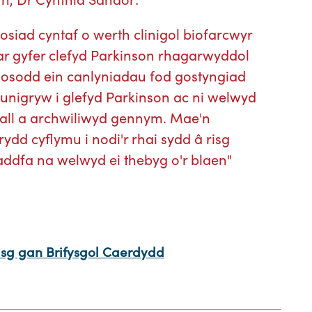
iad cyntaf o werth clinigol biofarcwyr
 ar gyfer clefyd Parkinson rhagarwyddol
gosodd ein canlyniadau fod gostyngiad
unigryw i glefyd Parkinson ac ni welwyd
all a archwiliwyd gennym. Mae'n
dd cyflymu i nodi'r rhai sydd â risg
addfa na welwyd ei thebyg o'r blaen"
asg gan Brifysgol Caerdydd