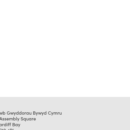
wb Gwyddorau Bywyd Cymru
 Assembly Square
ardiff Bay