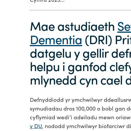
Mae astudiaeth
Se
Dementia
(DRI) Pr
datgelu y gellir def
helpu i ganfod clef
mlynedd cyn cael di
Defnyddiodd yr ymchwilwyr ddeallusrwy
symudiadau dros 100,000 o bobl gan d
cyflymiad wedi’i adeiladu mewn oriawr
y DU
, nododd ymchwilwyr biofarciwr di