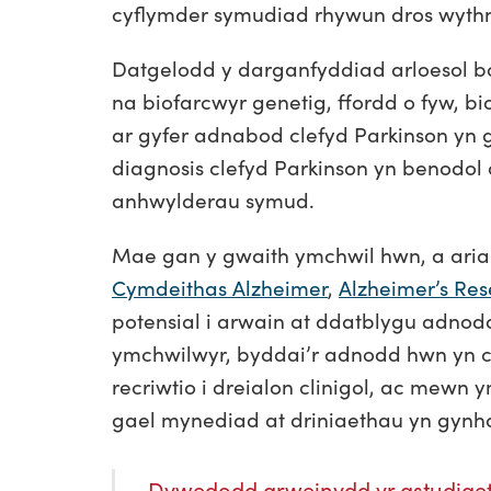
cyflymder symudiad rhywun dros wyth
Datgelodd y darganfyddiad arloesol bod
na biofarcwyr genetig, ffordd o fyw, b
ar gyfer adnabod clefyd Parkinson yn 
diagnosis clefyd Parkinson yn benodol 
anhwylderau symud.
Mae gan y gwaith ymchwil hwn, a ari
Cymdeithas Alzheimer
,
Alzheimer’s Re
potensial i arwain at ddatblygu adnodd 
ymchwilwyr, byddai’r adnodd hwn yn ca
recriwtio i dreialon clinigol, ac mewn y
gael mynediad at driniaethau yn gynhar
Dywedodd arweinydd yr astudiaet