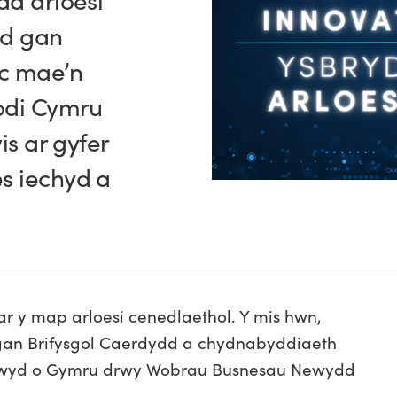
dd arloesi
yd gan
c mae’n
godi Cymru
is ar gyfer
s iechyd a
 y map arloesi cenedlaethol. Y mis hwn,
 gan Brifysgol Caerdydd a chydnabyddiaeth
ywyd o Gymru drwy Wobrau Busnesau Newydd