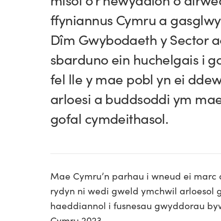
misol o’r newyddion o dirwe
ffyniannus Cymru a gasglw
Dîm Gwybodaeth y Sector a
sbarduno ein huchelgais i 
fel lle y mae pobl yn ei ddew
arloesi a buddsoddi ym mae
gofal cymdeithasol.
Mae Cymru’n parhau i wneud ei marc ar
rydyn ni wedi gweld ymchwil arloesol
haeddiannol i fusnesau gwyddorau b
Cymru 2023...