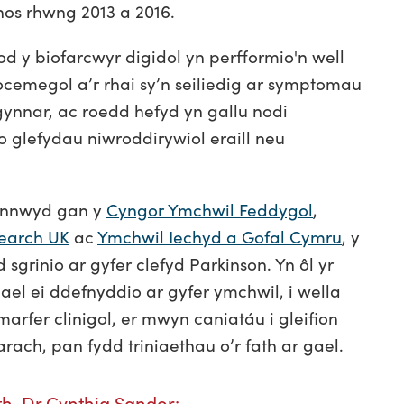
nos rhwng 2013 a 2016.
 y biofarcwyr digidol yn perfformio'n well
iocemegol a’r rhai sy’n seiliedig ar symptomau
gynnar, ac roedd hefyd yn gallu nodi
o glefydau niwroddirywiol eraill neu
annwyd gan y
Cyngor Ymchwil Feddygol
,
search UK
ac
Ymchwil Iechyd a Gofal Cymru
, y
sgrinio ar gyfer clefyd Parkinson. Yn ôl yr
el ei ddefnyddio ar gyfer ymchwil, i wella
marfer clinigol, er mwyn caniatáu i gleifion
ach, pan fydd triniaethau o’r fath ar gael.
h, Dr Cynthia Sandor: