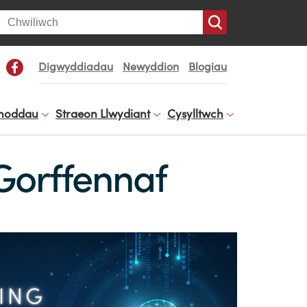
arch
Digwyddiadau
Newyddion
Blogiau
noddau
Straeon Llwydiant
Cysylltwch
 Gorffennaf