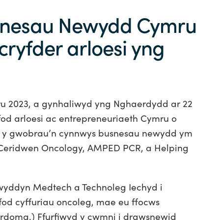
nesau Newydd Cymru
ryfder arloesi yng
2023, a gynhaliwyd yng Nghaerdydd ar 22
od arloesi ac entrepreneuriaeth Cymru o
yr y gwobrau’n cynnwys busnesau newydd ym
Ceridwen Oncology, AMPED PCR, a Helping
yddyn Medtech a Technoleg Iechyd i
od cyffuriau oncoleg, mae eu ffocws
hordoma.) Ffurfiwyd y cwmni i drawsnewid