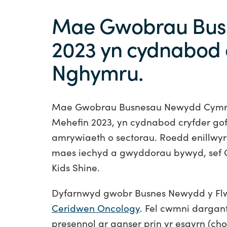
Mae Gwobrau Bus
2023 yn cydnabod c
Nghymru.
Mae Gwobrau Busnesau Newydd Cymru 
Mehefin 2023, yn cydnabod cryfder gof
amrywiaeth o sectorau. Roedd enillw
maes iechyd a gwyddorau bywyd, sef 
Kids Shine.
Dyfarnwyd gwobr Busnes Newydd y Flw
Ceridwen Oncology
. Fel
cwmni darganf
presennol ar ganser prin yr esgyrn (c