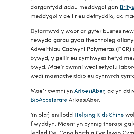
darganfyddiadau meddygol gan
Brify
meddygol y gellir eu defnyddio, ac m
Dyfarnwyd y wobr ar gyfer busnes new
newydd gorau gyda thechnoleg aflony
Adweithiau Cadwyni Polymeras (PCR) a
bywyd, y gellir eu cymhwyso hefyd m
bwyd. Mae’r cwmni wedi sefydlu labor
wedi masnacheiddio eu cynnyrch cyn
Mae’r cwmni yn
ArloesiAber
, ac yn dd
BioAccelerate
ArloesiAber.
Yn olaf, enillodd
Helping Kids Shine
wob
flwyddyn
. Maent yn
cynnig therapi gal
ledled De, Canolbarth a Gorllewin Cym