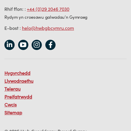
Rhif ffon: :
+44 (0)29 2046 7030
Rydym yn croesawu galwadau’n Gymraeg
E-bost :
helo@hwbgbcymru.com
Hygyrchedd
Llywodraethu
Telerau
Preifatrwydd
Cwcis
Sitemap