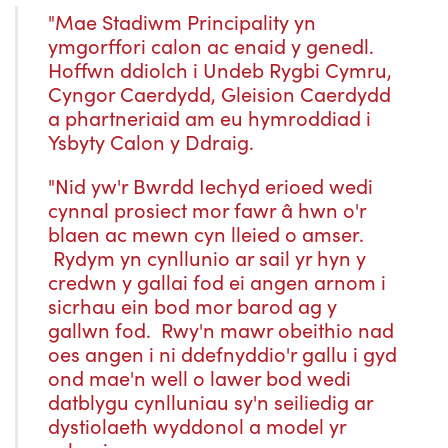
"Mae Stadiwm Principality yn
ymgorffori calon ac enaid y genedl.
Hoffwn ddiolch i Undeb Rygbi Cymru,
Cyngor Caerdydd, Gleision Caerdydd
a phartneriaid am eu hymroddiad i
Ysbyty Calon y Ddraig.
"Nid yw'r Bwrdd Iechyd erioed wedi
cynnal prosiect mor fawr â hwn o'r
blaen ac mewn cyn lleied o amser.
Rydym yn cynllunio ar sail yr hyn y
credwn y gallai fod ei angen arnom i
sicrhau ein bod mor barod ag y
gallwn fod. Rwy'n mawr obeithio nad
oes angen i ni ddefnyddio'r gallu i gyd
ond mae'n well o lawer bod wedi
datblygu cynlluniau sy'n seiliedig ar
dystiolaeth wyddonol a model yr