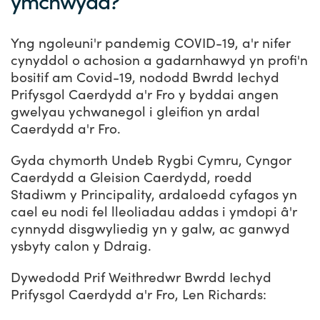
ymchwydd?
Yng ngoleuni'r pandemig COVID-19, a'r nifer
cynyddol o achosion a gadarnhawyd yn profi'n
bositif am Covid-19, nododd Bwrdd Iechyd
Prifysgol Caerdydd a'r Fro y byddai angen
gwelyau ychwanegol i gleifion yn ardal
Caerdydd a'r Fro.
Gyda chymorth Undeb Rygbi Cymru, Cyngor
Caerdydd a Gleision Caerdydd, roedd
Stadiwm y Principality, ardaloedd cyfagos yn
cael eu nodi fel lleoliadau addas i ymdopi â'r
cynnydd disgwyliedig yn y galw, ac ganwyd
ysbyty calon y Ddraig.
Dywedodd Prif Weithredwr Bwrdd Iechyd
Prifysgol Caerdydd a'r Fro, Len Richards: