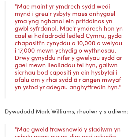
"Mae maint yr ymdrech sydd wedi
mynd i greu'r ysbyty maes anhygoel
yma yng nghanol ein prifddinas yn
gwbl syfrdanol. Mae'r ymdrech hon yn
cael ei hailadrodd ledled Cymru, gyda
chapasiti'n cynyddu o 10,000 o welyau
i 17,000 mewn ychydig o wythnosau.
Drwy gynyddu nifer y gwelyau sydd ar
gael mewn lleoliadau fel hyn, gallwn
sicrhau bod capasiti yn ein hysbytai i
ofalu am y rhai sydd â'r angen mwyaf
yn ystod yr adegau anghyffredin hyn."
Dywedodd Mark Williams, rheolwr y stadiwm:
"Mae gweld trawsnewid y stadiwm yn
ysbyty maes mewn dim ond ychydig