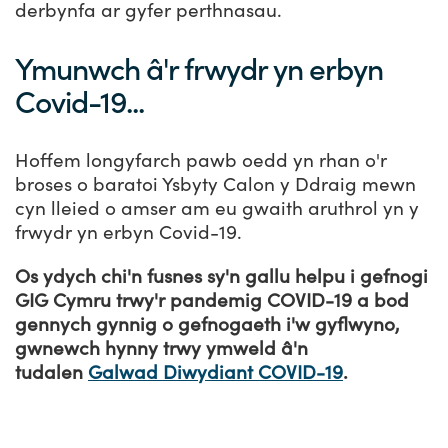
derbynfa ar gyfer perthnasau.
Ymunwch â'r frwydr yn erbyn
Covid-19...
Hoffem longyfarch pawb oedd yn rhan o'r
broses o baratoi Ysbyty Calon y Ddraig mewn
cyn lleied o amser am eu gwaith aruthrol yn y
frwydr yn erbyn Covid-19.
Os ydych chi'n fusnes sy'n gallu helpu i gefnogi
GIG Cymru trwy'r pandemig COVID-19 a bod
gennych gynnig o gefnogaeth i'w gyflwyno,
gwnewch hynny trwy ymweld â'n
tudalen
Galwad Diwydiant COVID-19
.