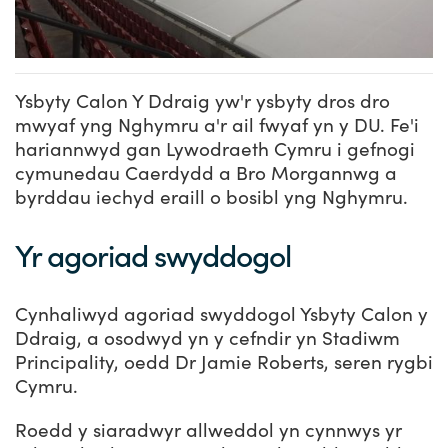
Ysbyty Calon Y Ddraig yw'r ysbyty dros dro
mwyaf yng Nghymru a'r ail fwyaf yn y DU. Fe'i
hariannwyd gan Lywodraeth Cymru i gefnogi
cymunedau Caerdydd a Bro Morgannwg a
byrddau iechyd eraill o bosibl yng Nghymru.
Yr agoriad swyddogol
Cynhaliwyd agoriad swyddogol Ysbyty Calon y
Ddraig, a osodwyd yn y cefndir yn Stadiwm
Principality, oedd Dr Jamie Roberts, seren rygbi
Cymru.
Roedd y siaradwyr allweddol yn cynnwys yr