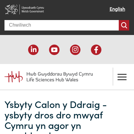
English
Search
Amdanom ni
Ysbyty Calon y Ddraig -
Croeso
Ein cymorth
ysbyty dros dro mwyaf
Ein effaith
Datblygu economaidd
Adnoddau
Cymru yn agor yn
Ein pobl
Cefnogaeth cyllido
Cyfeiriadur Cyllido