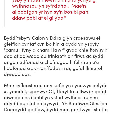
wythnosau yn syfrdanol. Mae'n
ailddatgan yr hyn sy'n bosibl pan
ddaw pobl at ei gilydd."
Bydd Ysbyty Calon y Ddraig yn croesawu ei
gleifion cyntaf cyn bo hir, a bydd yn ysbyty
"camu i fyny a cham i lawr" gyda chleifion sy'n
dod at ddiwedd eu triniaeth o'r firws ac sydd
angen adferiad a chefnogaeth fel rhan o'u
hadferiad ac yn anffodus i rai, gofal lliniarol
diwedd oes.
Mae cyfleusterau ar y safle yn cynnwys pelydr
x symudol, sganwyr CT, fferyllfa a llwybr gofal
diwedd oes i bobl yn ystod wythnosau neu
ddyddiau olaf eu bywyd. Yn Stadiwm Gleision
Caerdydd gerllaw, bydd man gorffwys i staff a