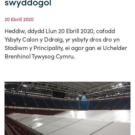
swyddogol
Straeon Llwydiant
Ein blaenoriaethau
Gwybodaeth y sector
Cyfeiriadur Arloesedd
Prosiectau Arloesi
Cysylltwch
20 Ebrill 2020
Pam Cymru?
Cyflwyno'r rhaglen
Hyfforddiant a Datblygiad
Straeon Cleifion
Ein ffurflen ymholiad
Digwyddiadau
Heddiw, ddydd Llun 20 Ebrill 2020, cafodd
Tystebau
Partneriaethau
Cylchlythyrau sector
Astudiaethau Achos Ysgrifenedig
Ein cylchlythyr
Newyddion
Ysbyty Calon y Ddraig, yr ysbyty dros dro yn
Stadiwm y Principality, ei agor gan ei Uchelder
Ymuno â'n tîm
Adroddiadau ar Wybodaeth y Sector
Fideos Astudiaethau Achos
Cyflwyno astudiaeth achos
Blogiau
Brenhinol Tywysog Cymru.
Cyflwyno stori newyddion