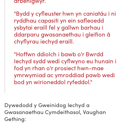
arbenigwyr.
"Bydd y cyfleuster hwn yn caniatáu i ni
ryddhau capasiti yn ein safleoedd
ysbytai eraill fel y gallwn barhau i
ddarparu gwasanaethau i gleifion â
chyflyrau iechyd eraill.
"Hoffwn ddiolch i bawb o'r Bwrdd
Iechyd sydd wedi cyflwyno eu hunain i
fod yn rhan o'r prosiect hwn-mae
ymrwymiad ac ymroddiad pawb wedi
bod yn wirioneddol ryfeddol."
Dywedodd y Gweinidog Iechyd a
Gwasanaethau Cymdeithasol, Vaughan
Gething: