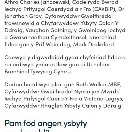
Athro Charles Janczewski, Cadeirydd Bwrdd
Iechyd Prifysgol Caerdydd a'r Fro (CAVBIP), Dr
Jonathon Gray, Cyfarwyddwr Gweithredol
trawsnewid a Chyfarwyddwr Ysbyty Calon Y
Ddraig, Vaughan Gething, y Gweinidog Iechyd
a Gwasanaethau Cymdeithasol, anerchiad
fideo gan y Prif Weinidog, Mark Drakeford.
Caewyd y digwyddiad gyda chyfeiriad fideo a
recordiwyd ymlaen llaw gan ei Uchelder
Brenhinol Tywysog Cymru.
Dadorchuddiwyd plac gan Ruth Walker MBE,
Cyfarwyddwr Gweithredol Nyrsio ym Mwrdd
Iechyd Prifysgol Caer a'r Fro a Victoria Legrys,
Cyfarwyddwr Rhaglen Ysbyty Calon y Ddraig.
Pam fod angen ysbyty