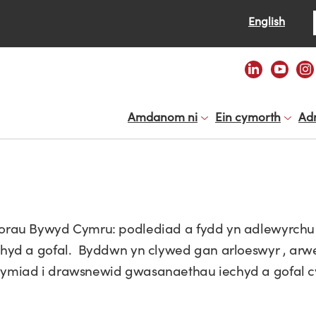
Se
English
Amdanom ni
Ein cymorth
Ad
orau Bywyd Cymru: podlediad a fydd yn adlewyrchu
hyd a gofal. Byddwn yn clywed gan arloeswyr , arw
ymiad i drawsnewid gwasanaethau iechyd a gofal c