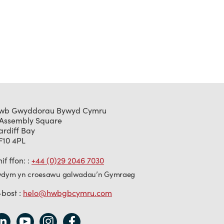
wb Gwyddorau Bywyd Cymru
 Assembly Square
ardiff Bay
F10 4PL
if ffon: :
+44 (0)29 2046 7030
ydym yn croesawu galwadau’n Gymraeg
-bost :
helo@hwbgbcymru.com