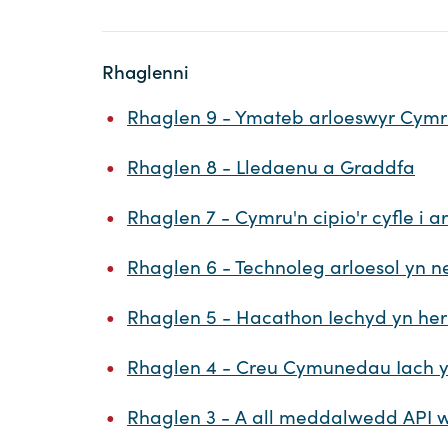
Rhaglenni
Rhaglen 9 - Ymateb arloeswyr Cymru
Rhaglen 8 - Lledaenu a Graddfa
Rhaglen 7 - Cymru'n cipio'r cyfle i ar
Rhaglen 6 - Technoleg arloesol yn 
Rhaglen 5 - Hacathon Iechyd yn her
Rhaglen 4 - Creu Cymunedau Iach 
Rhaglen 3 - A all meddalwedd API wel