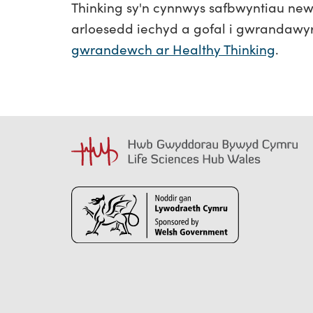
Thinking sy'n cynnwys safbwyntiau ne
arloesedd iechyd a gofal i gwrandawyr
gwrandewch ar Healthy Thinking
.