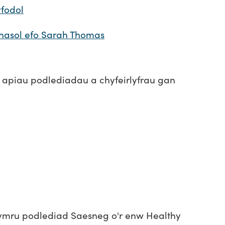
yfodol
hasol efo Sarah Thomas
 apiau podlediadau a chyfeirlyfrau gan
ru podlediad Saesneg o'r enw Healthy