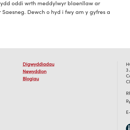
wydd oddi wrth meddylwyr blaenllaw ar
 Saesneg. Dewch o hyd i fwy am y gyfres a
Digwyddiadau
H
3
Newyddion
C
Blogiau
C
Rh
R
E