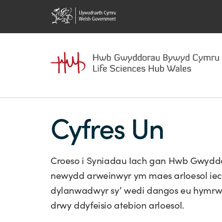
Cyfres Un
Croeso i Syniadau Iach gan Hwb Gwydd
newydd arweinwyr ym maes arloesol iec
dylanwadwyr sy’ wedi dangos eu hymrw
drwy ddyfeisio atebion arloesol.