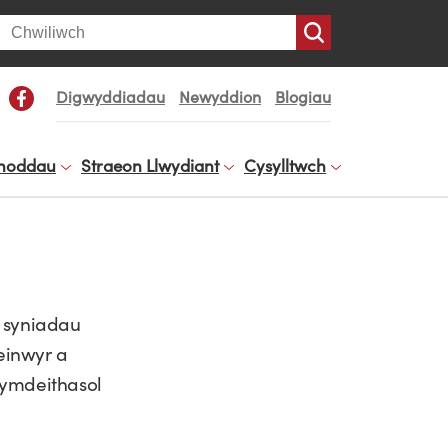
arch
Digwyddiadau
Newyddion
Blogiau
noddau
Straeon Llwydiant
Cysylltwch
 syniadau
einwyr a
ymdeithasol