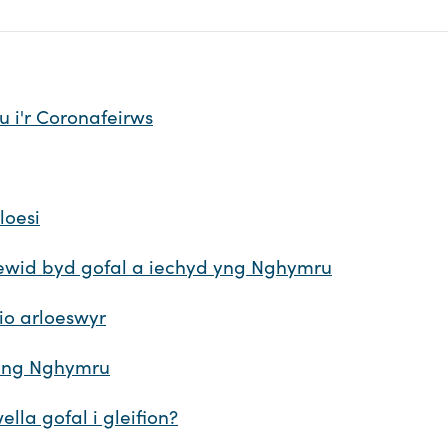
 i'r Coronafeirws
loesi
newid byd gofal a iechyd yng Nghymru
io arloeswyr
yng Nghymru
la gofal i gleifion?