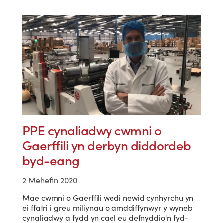
PPE cynaliadwy cwmni o
Gaerffili yn derbyn diddordeb
byd-eang
2 Mehefin 2020
Mae cwmni o Gaerffili wedi newid cynhyrchu yn
ei ffatri i greu miliynau o amddiffynwyr y wyneb
cynaliadwy a fydd yn cael eu defnyddio'n fyd-