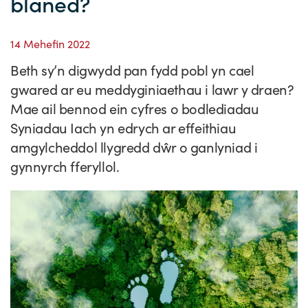
blaned?
Straeon Llwydiant
Ein blaenoriaethau
Gwybodaeth y sector
Cyfeiriadur Arloesedd
Prosiectau Arloesi
Cysylltwch
14 Mehefin 2022
Pam Cymru?
Cyflwyno'r rhaglen
Hyfforddiant a Datblygiad
Straeon Cleifion
Ein ffurflen ymholiad
Digwyddiadau
Beth sy’n digwydd pan fydd pobl yn cael
Tystebau
Partneriaethau
Cylchlythyrau sector
Astudiaethau Achos Ysgrifenedig
Ein cylchlythyr
Newyddion
gwared ar eu meddyginiaethau i lawr y draen?
Mae ail bennod ein cyfres o bodlediadau
Ymuno â'n tîm
Adroddiadau ar Wybodaeth y Sector
Fideos Astudiaethau Achos
Cyflwyno astudiaeth achos
Blogiau
Syniadau Iach yn edrych ar effeithiau
Cyflwyno stori newyddion
amgylcheddol llygredd dŵr o ganlyniad i
gynnyrch fferyllol.