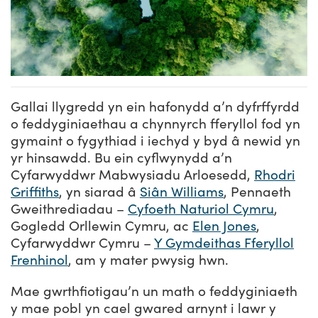
Gallai llygredd yn ein hafonydd a’n dyfrffyrdd
o feddyginiaethau a chynnyrch fferyllol fod yn
gymaint o fygythiad i iechyd y byd â newid yn
yr hinsawdd. Bu ein cyflwynydd a’n
Cyfarwyddwr Mabwysiadu Arloesedd,
Rhodri
Griffiths
, yn siarad â
Siân Williams
, Pennaeth
Gweithrediadau –
Cyfoeth Naturiol Cymru
,
Gogledd Orllewin Cymru, ac
Elen Jones
,
Cyfarwyddwr Cymru –
Y Gymdeithas Fferyllol
Frenhinol
, am y mater pwysig hwn.
Mae gwrthfiotigau’n un math o feddyginiaeth
y mae pobl yn cael gwared arnynt i lawr y