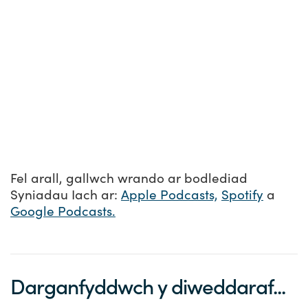
Fel arall, gallwch wrando ar bodlediad
Syniadau Iach ar:
Apple Podcasts,
Spotify
a
Google Podcasts.
Darganfyddwch y diweddaraf...