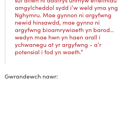
sut allwn ni ddatrys unrhyw effeithiau
amgylcheddol sydd i’w weld yma yng
Nghymru. Mae gynnon ni argyfwng
newid hinsawdd, mae gynno ni
argyfwng bioamrywiaeth yn barod…
wedyn mae hwn yn haen arall i
ychwanegu at yr argyfwng - a’r
potensial i fod yn waeth.”
Gwrandewch nawr: