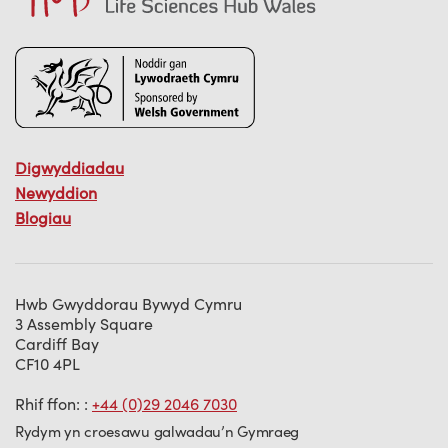
Digwyddiadau
Newyddion
Blogiau
Hwb Gwyddorau Bywyd Cymru
3 Assembly Square
Cardiff Bay
CF10 4PL
Rhif ffon: :
+44 (0)29 2046 7030
Rydym yn croesawu galwadau’n Gymraeg