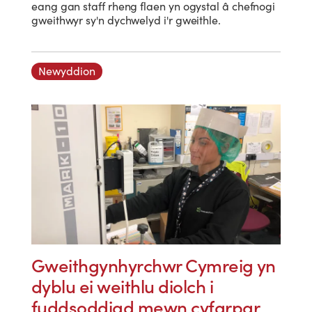
eang gan staff rheng flaen yn ogystal â chefnogi
gweithwyr sy'n dychwelyd i'r gweithle.
Newyddion
Gweithgynhyrchwr Cymreig yn
dyblu ei weithlu diolch i
fuddsoddiad mewn cyfarpar