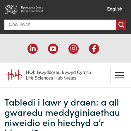
English
Search
Amdanom ni
Tabledi i lawr y draen: a all
Croeso
Ein cymorth
gwaredu meddyginiaethau
Ein effaith
Datblygu economaidd
Adnoddau
niweidio ein hiechyd a’r
Ein pobl
Cefnogaeth cyllido
Cyfeiriadur Cyllido