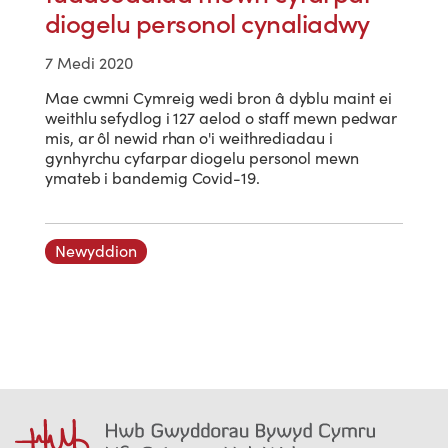
diogelu personol cynaliadwy
7 Medi 2020
Mae cwmni Cymreig wedi bron â dyblu maint ei
weithlu sefydlog i 127 aelod o staff mewn pedwar
mis, ar ôl newid rhan o'i weithrediadau i
gynhyrchu cyfarpar diogelu personol mewn
ymateb i bandemig Covid-19.
Newyddion