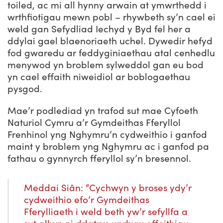
toiled, ac mi all hynny arwain at ymwrthedd i
wrthfiotigau mewn pobl – rhywbeth sy’n cael ei
weld gan Sefydliad Iechyd y Byd fel her a
ddylai gael blaenoriaeth uchel. Dywedir hefyd
fod gwaredu ar feddyginiaethau atal cenhedlu
menywod yn broblem sylweddol gan eu bod
yn cael effaith niweidiol ar boblogaethau
pysgod.
Mae’r podlediad yn trafod sut mae Cyfoeth
Naturiol Cymru a’r Gymdeithas Fferyllol
Frenhinol yng Nghymru’n cydweithio i ganfod
maint y broblem yng Nghymru ac i ganfod pa
fathau o gynnyrch fferyllol sy’n bresennol.
Meddai Siân: “Cychwyn y broses ydy’r
cydweithio efo’r Gymdeithas
Fferylliaeth i weld beth yw’r sefyllfa a