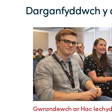
Darganfyddwch y d
Gwrandewch ar Hac Iechyd