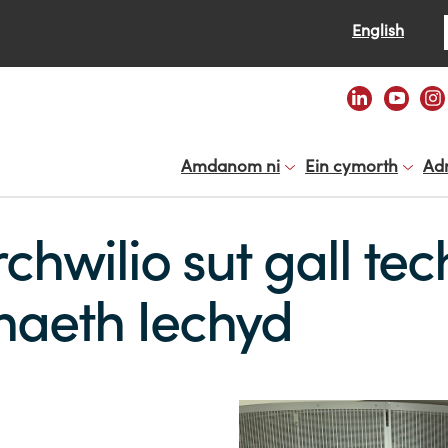
Se
English
Amdanom ni
Ein cymorth
Ad
rchwilio sut gall te
aeth Iechyd