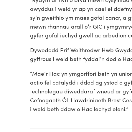
awyddus i weld yr ap yn cael ei ddefn
sy’n gweithio ym maes gofal cancr, a gy
mewn rhannau arall o’r GIC i ymgymryd
gyfer gofal iechyd gwell ac arbedion co
Dywedodd Prif Weithredwr Hwb Gwydd
gyffrous i weld beth fyddai’n dod o Hac
“Mae’r Hac yn ymgorffori beth yn union
actio fel catalydd i ddod ag ystod o gy
technolegau diweddaraf wneud ar gyfe
Cefnogaeth Ôl-Llawdriniaeth Brest Cesa
i weld beth ddaw o Hac Iechyd eleni.”