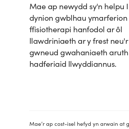
Mae ap newydd sy'n helpu I
dynion gwblhau ymarferion
ffisiotherapi hanfodol ar
ôl
llawdriniaeth ar y frest neu'r
gwneud gwahaniaeth aruthr
hadferiaid llwyddiannus.
Mae’r ap cost-isel hefyd yn arwain a