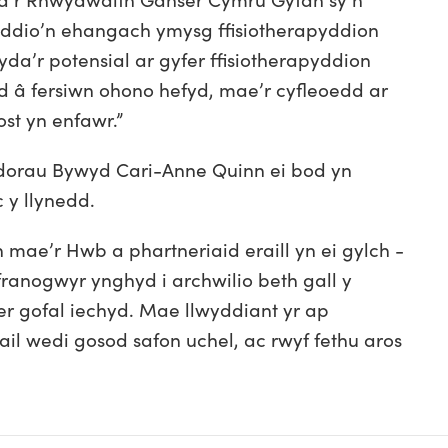
yddio’n ehangach ymysg ffisiotherapyddion
da’r potensial ar gyfer ffisiotherapyddion
 â fersiwn ohono hefyd, mae’r cyfleoedd ar
st yn enfawr.”
orau Bywyd Cari-Anne Quinn ei bod yn
 y llynedd.
 mae’r Hwb a phartneriaid eraill yn ei gylch -
franogwyr ynghyd i archwilio beth gall y
r gofal iechyd. Mae llwyddiant yr ap
il wedi gosod safon uchel, ac rwyf fethu aros