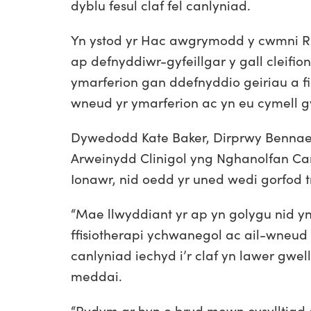
dyblu fesul claf fel canlyniad.
Yn ystod yr Hac awgrymodd y cwmni R
ap defnyddiwr-gyfeillgar y gall cleifion
ymarferion gan ddefnyddio
geiriau a f
wneud yr ymarferion ac yn eu cymell 
Dywedodd Kate Baker,
Dirprwy Bennae
Arweinydd Clinigol yng Nghanolfan Can
Ionawr, nid oedd yr uned wedi gorfod tre
“Mae llwyddiant yr ap yn golygu nid yn
ffisiotherapi ychwanegol ac ail-wneud 
canlyniad iechyd i’r claf yn lawer gwel
meddai.
“Rydym ar hyn o bryd mewn cysylltiad