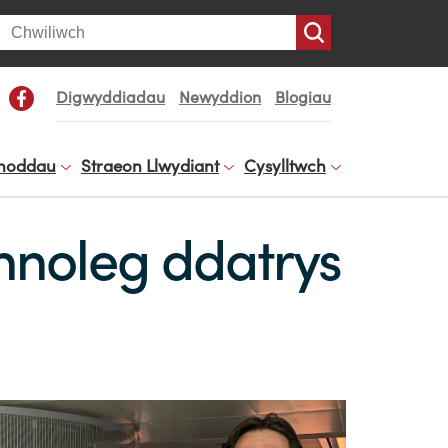
arch
Digwyddiadau
Newyddion
Blogiau
noddau
Straeon Llwydiant
Cysylltwch
chnoleg ddatrys