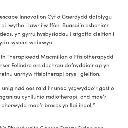
escape Innovation Cyf o Gaerdydd datblygu
 ei lwytho i lawr i’w ffôn. Buasai’n esbonio’r
ideos, yn gyrru hysbysiadau i atgoffa cleifion i
gyda system wobrwyo.
th Therapioedd Macmillan a Ffisiotherapydd
ser Felindre ers dechrau defnyddio’r ap yn
fnu unrhyw ffisiotherapi brys i gleifion.
 unig nad oes raid i’r uned ysgwyddo’r gost o
sganiau cynllunio radiotherapi, ond mae’r
l oherwydd mae’r broses yn llai ingol,”
 â’r Rhwydwaith Ganser Cymru Gyfan sy’n