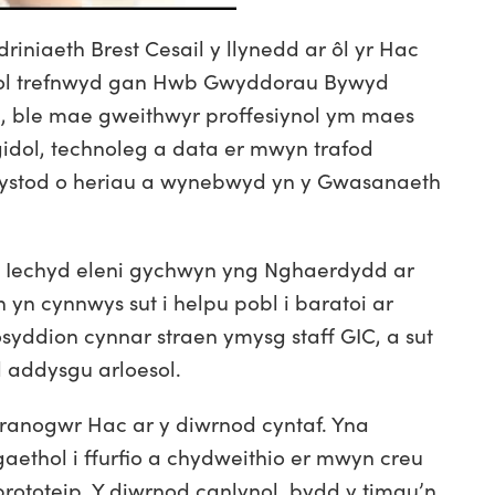
niaeth Brest Cesail y llynedd ar ôl yr Hac
ol trefnwyd gan Hwb Gwyddorau Bywyd
, ble mae gweithwyr proffesiynol ym maes
idol, technoleg a data er mwyn trafod
s ystod o heriau a wynebwyd yn y Gwasanaeth
ac Iechyd eleni gychwyn yng Nghaerdydd ar
 yn cynnwys sut i helpu pobl i baratoi ar
syddion cynnar straen ymysg staff GIC, a sut
ll addysgu arloesol.
franogwr Hac ar y diwrnod cyntaf. Yna
thol i ffurfio a chydweithio er mwyn creu
brototeip. Y diwrnod canlynol, bydd y timau’n