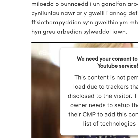
miloedd o bunnoedd i un ganolfan arb
cynlluniau nawr ar y gweill i annog d
ffisiotherapyddion sy’n gweithio ym m
hyn greu arbedion sylweddol iawn.
We need your consent to
Youtube service!
This content is not per
load due to trackers tha
disclosed to the visitor. 
owner needs to setup the
their CMP to add this con
list of technologies
Powered by
Usercentrics Conse