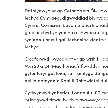
Platform
Datblygwyd yr ap Cefnogaeth Ôl-Llawdri
Iechyd Cymraeg, digwyddiad blynydd
Cymru, Comisiwn Bevan a phartneriaid
gofal iechyd yn ymuno a chwmnïau dig
syniadau ar sut gall technoleg ddatry
Iechyd.
Clodforwyd llwyddiant yr ap wrth i H
Mai 23 a 24. Mae heriau’r flwyddyn hon
gyfer laryngectomi, sut i amlygu dango
gellid defnyddio Realiti Rhithwir fel du
Cyflwynwyd yr heriau i oddeutu 100 cy
cefnogwyd timau bach, traws-swyddogae
atebion, syniad ar gyfer cynnyrch neu 