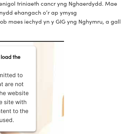
enigol triniaeth cancr yng Nghaerdydd. Mae
efnydd ehangach o’r ap ymysg
hob maes iechyd yn y GIG yng Nghymru, a gall
 load the
mitted to
t are not
The website
 site with
tent to the
 used.
nt Management