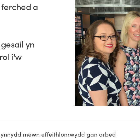
 ferched a
 gesail yn
ol i'w
t gynnydd mewn effeithlonrwydd gan arbed