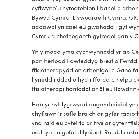
cyflwyno’u hymatebion i banel o arb
Bywyd Cymru, Llywodraeth Cymru, GIC 
addawol yn cael eu gwahodd i gyflwyn
Cymru a chefnogaeth gyfredol gan y 
Yn y modd yma cychwynnodd yr ap Cefn
pan heriodd llawfeddyg brest o Fwrdd 
ffisiotherapyddion arbenigol o Ganolf
llynedd i ddod o hyd i ffordd o helpu 
ffisiotherapi hanfodol ar ôl eu llawdrini
Heb yr hyblygrwydd angenrheidiol yn 
chyflawni’r safle braich ar gyfer radio
yna raid eu cyfeirio ar frys ar gyfer ffi
oedi yn eu gofal dilyniant. Roedd costa