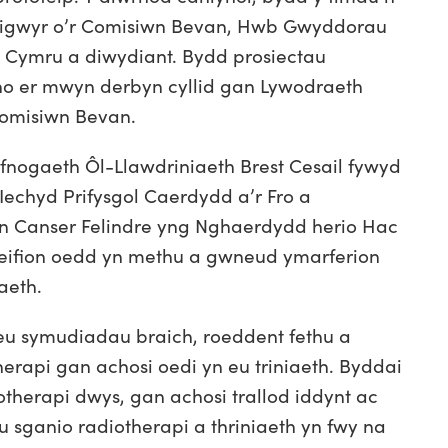
enigwyr o’r Comisiwn Bevan, Hwb Gwyddorau
Cymru a diwydiant. Bydd prosiectau
o er mwyn derbyn cyllid gan Lywodraeth
Comisiwn Bevan.
ogaeth Ôl-Llawdriniaeth Brest Cesail fywyd
Iechyd Prifysgol Caerdydd a’r Fro a
an Canser Felindre yng Nghaerdydd herio Hac
cleifion oedd yn methu a gwneud ymarferion
aeth.
eu symudiadau braich, roeddent fethu a
therapi gan achosi oedi yn eu triniaeth. Byddai
siotherapi dwys, gan achosi trallod iddynt ac
u sganio radiotherapi a thriniaeth yn fwy na