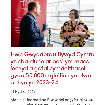
Hwb Gwyddorau Bywyd Cymru
yn sbarduno arloesi ym maes
iechyd a gofal cymdeithasol,
gyda 50,000 o gleifion yn elwa
ar hyn yn 2023-24
14 Hydref 2024
Mae ein Hadroddiad Blynyddol ar gyfer 2023-24
yn tynnu sylw at sut mae cydweithio strategol a