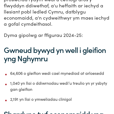
flwyddyn ddiwethaf, a'u heffaith ar iechyd a
llesiant pobl ledled Cymru, datblygu
economaidd, a'n cydweithwyr ym maes iechyd
a gofal cymdeithasol.
Dyma gipolwg ar ffigurau 2024-25:
Gwneud bywyd yn well i gleifion
yng Nghymru
64,606 o gleifion wedi cael mynediad at arloesedd
1,040 yn llai o ddiwrnodau wedi’u treulio yn yr ysbyty
gan gleifion
2,191 yn llai o ymweliadau clinigol