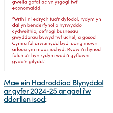
gwella gofal ac yn ysgogi twf
economaidd.
“Wrth i ni edrych tua'r dyfodol, rydym yn
dal yn benderfynol o hyrwyddo
cydweithio, cefnogi busnesau
gwyddorau bywyd twf uchel, a gosod
Cymru fel arweinydd byd-eang mewn
arloesi ym maes iechyd. Rydw i'n hynod
falch o'r hyn rydym wedi'i gyflawni
gyda'n gilydd."
Mae ein Hadroddiad Blynyddol
ar gyfer 2024-25 ar gael i'w
ddarllen isod
: