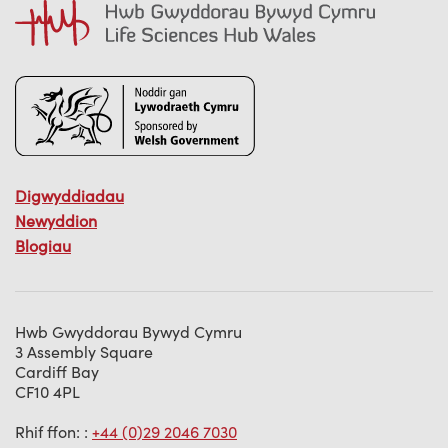
Digwyddiadau
Newyddion
Blogiau
Hwb Gwyddorau Bywyd Cymru
3 Assembly Square
Cardiff Bay
CF10 4PL
Rhif ffon: :
+44 (0)29 2046 7030