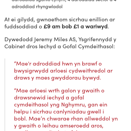
adroddiad rhyngwladol
At ei gilydd, gwnaethom sicrhau enillion ar
fuddsoddiad o
£9 am bob £1 a wariwyd
.
Dywedodd Jeremy Miles AS, Ysgrifennydd y
Cabinet dros Iechyd a Gofal Cymdeithasol:
“Mae'r adroddiad hwn yn brawf o
bwysigrwydd arloesi cydweithredol ar
draws y maes gwyddorau bywyd.
“Mae arloesi wrth galon y gwaith o
drawsnewid iechyd a gofal
cymdeithasol yng Nghymru, gan ein
helpu i sicrhau canlyniadau gwell i
bobl. Mae’n chwarae rhan allweddol yn
y gwaith o leihau amseroedd aros,