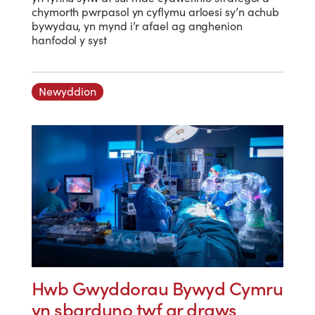
chymorth pwrpasol yn cyflymu arloesi sy’n achub
bywydau, yn mynd i’r afael ag anghenion
hanfodol y syst
Newyddion
Hwb Gwyddorau Bywyd Cymru
yn sbarduno twf ar draws