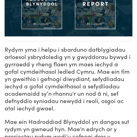
Rydym yma i helpu i sbarduno datblygiadau
arloesol ysbrydoledig yn y gwyddorau bywyd i
gyrraedd y rheng flaen ym maes iechyd a
gofal cymdeithasol ledled Cymru. Mae ein tîm
yn gweithio i gefnogi diwydiant, sefydliadau
iechyd a gofal cymdeithasol a sefydliadau
academaidd sy’n rhannu'r un nod â ni, sef
defnyddio syniadau newydd i reoli, osgoi ac
atal iechyd gwael.
Mae ein Hadroddiad Blynyddol yn dangos sut
rydym yn gwneud hyn. Mae'n edrych ar y
prosiectau rydym wedi'u cefnogi dros y