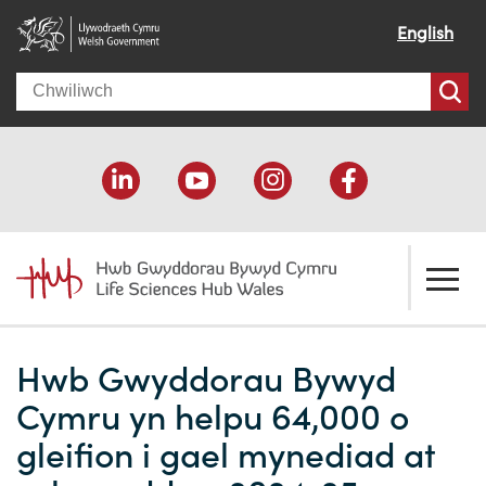
English
Search
Amdanom ni
Hwb Gwyddorau Bywyd
Croeso
Ein cymorth
Cymru yn helpu 64,000 o
Ein effaith
Datblygu economaidd
Adnoddau
gleifion i gael mynediad at
Ein pobl
Cefnogaeth cyllido
Cyfeiriadur Cyllido