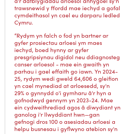
a'r datblygiadau arloesol anhygoel sy'n
trawsnewid y ffordd mae iechyd a gofal
cymdeithasol yn cael eu darparu ledled
Cymru.
“Rydym yn falch o fod yn bartner ar
gyfer prosiectau arloesi ym maes
iechyd, boed hynny ar gyfer
presgripsiynau digidol neu ddiagnosteg
canser arloesol - mae ein gwaith yn
parhau i gael effaith go iawn. Yn 2024-
25, rydym wedi gweld 64,606 o gleifion
yn cael mynediad at arloesedd, sy'n
29% o gynnydd o'i gymharu â'r hyn a
gofnodwyd gennym yn 2023-24. Mae
ein cydweithrediad agos â diwydiant yn
ganolog i'r llwyddiant hwn—gan
gefnogi dros 100 o asesiadau arloesi a
helpu busnesau i gyflwyno atebion sy'n