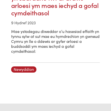
arloesi ym maes iechyd a gofal
cymdeithasol
9 Hydref 2023
Mae ystadegau diweddar o’u hasesiad effaith yn
tynnu sylw at sut mae eu hymdrechion yn gwneud
Cymru yn lle o ddewis ar gyfer arloesi a
buddsoddi ym maes iechyd a gofal
cymdeithasol:
Newyddion