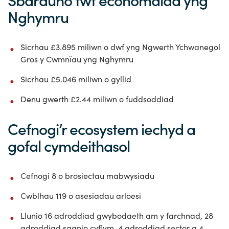
Sbarduno twf economaidd yng
Nghymru
Sicrhau £3.895 miliwn o dwf yng Ngwerth Ychwanegol
Gros y Cwmnïau yng Nghymru
Sicrhau £5.046 miliwn o gyllid
Denu gwerth £2.44 miliwn o fuddsoddiad
Cefnogi’r ecosystem iechyd a
gofal cymdeithasol
Cefnogi 8 o brosiectau mabwysiadu
Cwblhau 119 o asesiadau arloesi
Llunio 16 adroddiad gwybodaeth am y farchnad, 28
adroddiad sganio cyflym, 4 adroddiad sector a 4