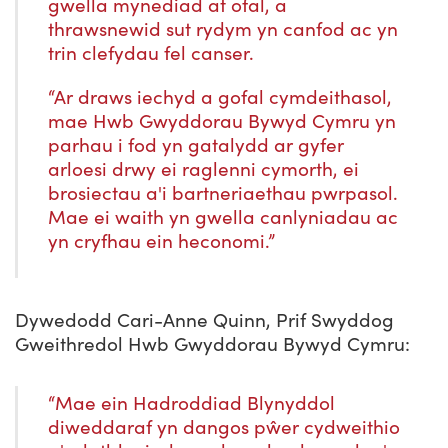
gwella mynediad at ofal, a
thrawsnewid sut rydym yn canfod ac yn
trin clefydau fel canser.
“Ar draws iechyd a gofal cymdeithasol,
mae Hwb Gwyddorau Bywyd Cymru yn
parhau i fod yn gatalydd ar gyfer
arloesi drwy ei raglenni cymorth, ei
brosiectau a'i bartneriaethau pwrpasol.
Mae ei waith yn gwella canlyniadau ac
yn cryfhau ein heconomi.”
Dywedodd Cari-Anne Quinn, Prif Swyddog
Gweithredol Hwb Gwyddorau Bywyd Cymru:
“Mae ein Hadroddiad Blynyddol
diweddaraf yn dangos pŵer cydweithio