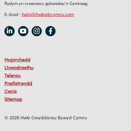
Rydym yn croesawu galwadau’n Gymraeg
E-bost :
helo@hwbgbcymru.com
Hygyrchedd
Llywodraethu
Telerau
Preifatrwydd
Cwcis
Sitemap
© 2026 Hwb Gwyddorau Bywyd Cymru