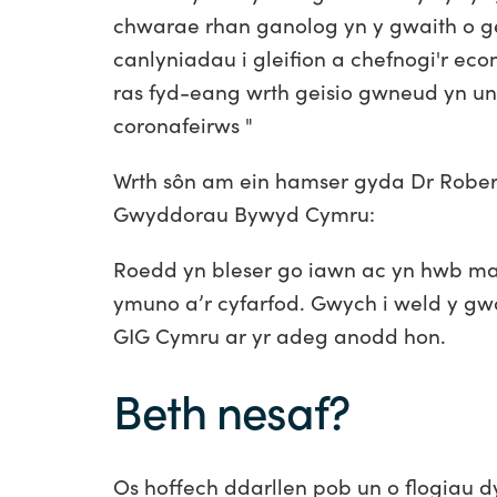
chwarae rhan ganolog yn y gwaith o g
canlyniadau i gleifion a chefnogi'r ec
ras fyd-eang wrth geisio gwneud yn un
coronafeirws "
Wrth sôn am ein hamser gyda Dr Rober
Gwyddorau Bywyd Cymru:
Roedd yn bleser go iawn ac yn hwb mawr
ymuno a’r cyfarfod. Gwych i weld y gw
GIG Cymru ar yr adeg anodd hon.
Beth nesaf?
Os hoffech ddarllen pob un o flogiau d