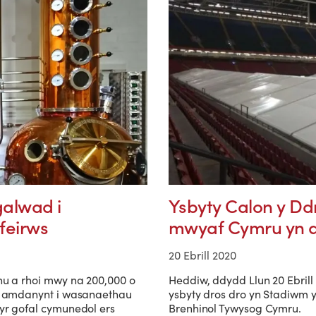
galwad i
Ysbyty Calon y Ddr
feirws
mwyaf Cymru yn a
20 Ebrill 2020
hu a rhoi mwy na 200,000 o
Heddiw, ddydd Llun 20 Ebrill
en amdanynt i wasanaethau
ysbyty dros dro yn Stadiwm y 
yr gofal cymunedol ers
Brenhinol Tywysog Cymru.