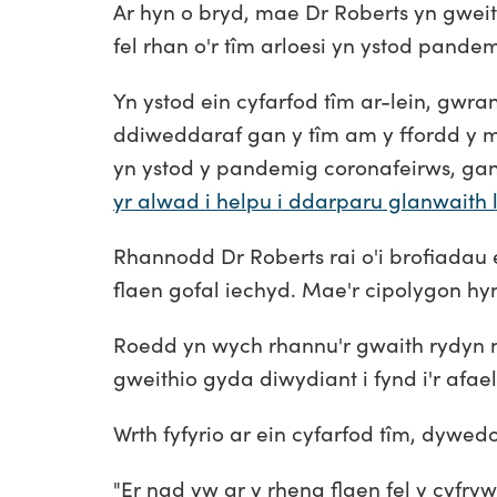
Ar hyn o bryd, mae Dr Roberts yn gweit
fel rhan o'r tîm arloesi yn ystod pande
Yn ystod ein cyfarfod tîm ar-lein, gw
ddiweddaraf gan y tîm am y ffordd y m
yn ystod y pandemig coronafeirws, g
yr alwad i helpu i ddarparu glanwaith
Rhannodd Dr Roberts rai o'i brofiadau e
flaen gofal iechyd. Mae'r cipolygon hy
Roedd yn wych rhannu'r gwaith rydyn ni
gweithio gyda diwydiant i fynd i'r afae
Wrth fyfyrio ar ein cyfarfod tîm, dywed
"Er nad yw ar y rheng flaen fel y cy