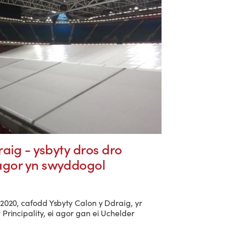
aig - ysbyty dros dro
gor yn swyddogol
 2020, cafodd Ysbyty Calon y Ddraig, yr
Principality, ei agor gan ei Uchelder