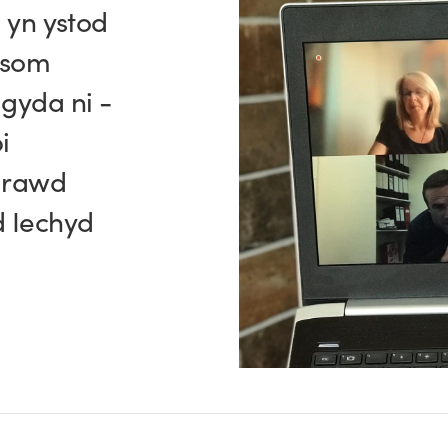
0 yn ystod
awsom
gyda ni -
i
mrawd
d Iechyd