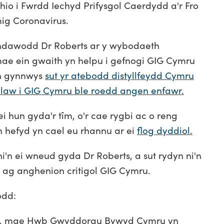
hio i Fwrdd Iechyd Prifysgol Caerdydd a'r Fro
mig Coronavirus.
randawodd Dr Roberts ar y wybodaeth
ae ein gwaith yn helpu i gefnogi GIG Cymru
an gynnwys
sut yr atebodd distyllfeydd Cymru
 llaw i GIG Cymru ble roedd angen enfawr.
i hun gyda'r tîm, o'r cae rygbi ac o reng
n hefyd yn cael eu rhannu ar ei
flog dyddiol.
'n ei wneud gyda Dr Roberts, a sut rydyn ni'n
l ag anghenion critigol GIG Cymru.
odd:
fryw, mae Hwb Gwyddorau Bywyd Cymru yn