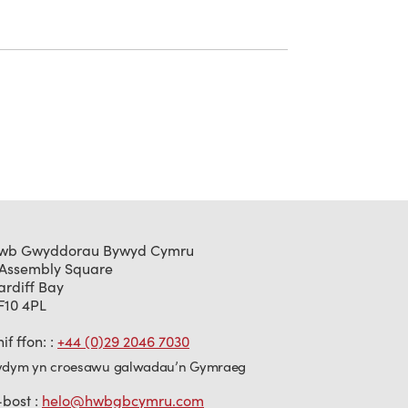
wb Gwyddorau Bywyd Cymru
 Assembly Square
ardiff Bay
F10 4PL
if ffon: :
+44 (0)29 2046 7030
ydym yn croesawu galwadau’n Gymraeg
-bost :
helo@hwbgbcymru.com