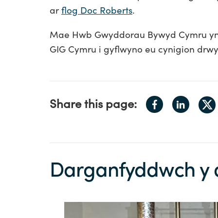
ar
flog Doc Roberts
.
Mae Hwb Gwyddorau Bywyd Cymru yn a
GIG Cymru i gyflwyno eu cynigion drwy
Share
Share
Share this page:
S
on
on
o
Facebook
LinkedIn
X
Darganfyddwch y d