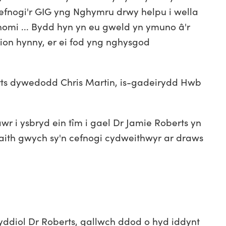
efnogi'r GIG yng Nghymru drwy helpu i wella
onomi ... Bydd hyn yn eu gweld yn ymuno â'r
ion hynny, er ei fod yng nghysgod
ts dywedodd Chris Martin, is-gadeirydd Hwb
 i ysbryd ein tîm i gael Dr Jamie Roberts yn
aith gwych sy'n cefnogi cydweithwyr ar draws
yddiol Dr Roberts, gallwch ddod o hyd iddynt