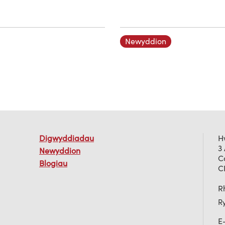
Newyddion
Digwyddiadau
H
3
Newyddion
C
Blogiau
C
Rh
R
E