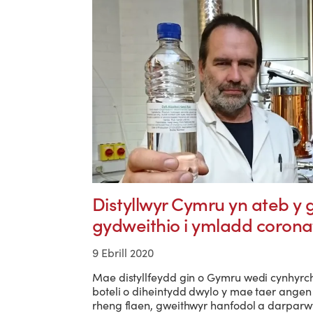
Distyllwyr Cymru yn ateb y 
gydweithio i ymladd corona
9 Ebrill 2020
Mae distyllfeydd gin o Gymru wedi cynhyrc
boteli o diheintydd dwylo y mae taer ang
rheng flaen, gweithwyr hanfodol a darparw