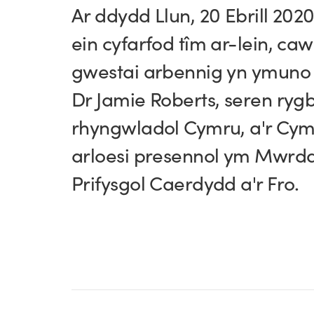
Ar ddydd Llun, 20 Ebrill 202
ein cyfarfod tîm ar-lein, c
gwestai arbennig yn ymuno 
Dr Jamie Roberts, seren rygb
rhyngwladol Cymru, a'r Cy
arloesi presennol ym Mwrd
Prifysgol Caerdydd a'r Fro.