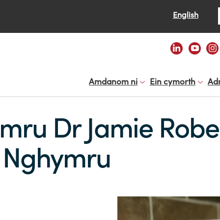
Se
English
Amdanom ni
Ein cymorth
Ad
mru Dr Jamie Rober
g Nghymru