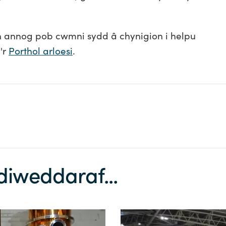
nnog pob cwmni sydd â chynigion i helpu
'r
Porthol arloesi
.
hare
n
.com
iweddaraf...