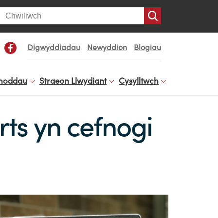
arch
Digwyddiadau
Newyddion
Blogiau
noddau
Straeon Llwydiant
Cysylltwch
ts yn cefnogi