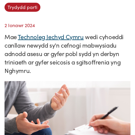
Straeon Llwydiant
Trydydd parti
Ein blaenoriaethau
Gwybodaeth y sector
Cyfeiriadur Arloesedd
Prosiectau Arloesi
Cysylltwch
Pam Cymru?
Cyflwyno'r rhaglen
Hyfforddiant a Datblygiad
Straeon Cleifion
Ein ffurflen ymholiad
2 Ionawr 2024
Digwyddiadau
Mae
Tystebau
Technoleg Iechyd Cymru
wedi cyhoeddi
Partneriaethau
Cylchlythyrau sector
Astudiaethau Achos Ysgrifenedig
Ein cylchlythyr
Newyddion
canllaw newydd sy'n cefnogi mabwysiadu
Ymuno â'n tîm
Adroddiadau ar Wybodaeth y Sector
Fideos Astudiaethau Achos
Cyflwyno astudiaeth achos
Blogiau
adnodd asesu ar gyfer pobl sydd yn derbyn
triniaeth ar gyfer seicosis a sgitsoffrenia yng
Cyflwyno stori newyddion
Nghymru.