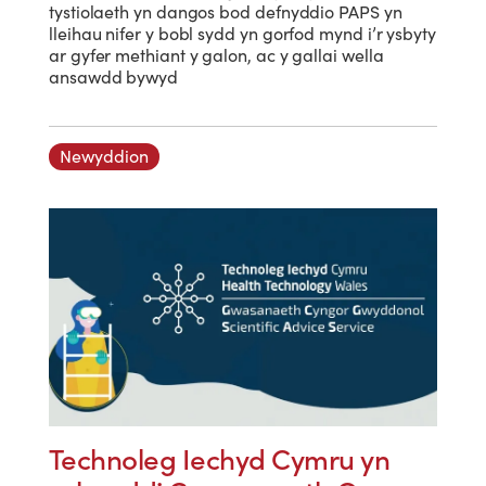
tystiolaeth yn dangos bod defnyddio PAPS yn
lleihau nifer y bobl sydd yn gorfod mynd i’r ysbyty
ar gyfer methiant y galon, ac y gallai wella
ansawdd bywyd
Newyddion
Technoleg Iechyd Cymru yn