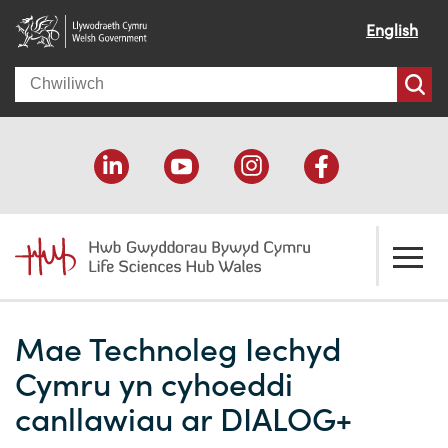
English
Search
Amdanom ni
Mae Technoleg Iechyd
Croeso
Ein cymorth
Cymru yn cyhoeddi
Ein effaith
Datblygu economaidd
Adnoddau
canllawiau ar DIALOG+
Ein pobl
Cefnogaeth cyllido
Cyfeiriadur Cyllido