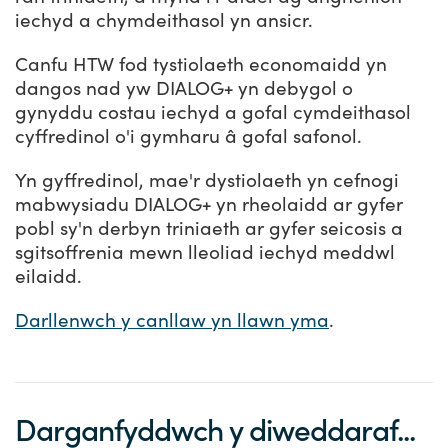
iechyd a chymdeithasol yn ansicr.
Canfu HTW fod tystiolaeth economaidd yn
dangos nad yw DIALOG+ yn debygol o
gynyddu costau iechyd a gofal cymdeithasol
cyffredinol o'i gymharu â gofal safonol.
Yn gyffredinol, mae'r dystiolaeth yn cefnogi
mabwysiadu DIALOG+ yn rheolaidd ar gyfer
pobl sy'n derbyn triniaeth ar gyfer seicosis a
sgitsoffrenia mewn lleoliad iechyd meddwl
eilaidd.
Darllenwch y canllaw yn llawn yma
.
Darganfyddwch y diweddaraf...