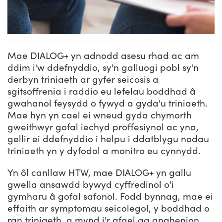
Mae DIALOG+ yn adnodd asesu rhad ac am
ddim i'w ddefnyddio, sy'n galluogi pobl sy'n
derbyn triniaeth ar gyfer seicosis a
sgitsoffrenia i raddio eu lefelau boddhad â
gwahanol feysydd o fywyd a gyda'u triniaeth.
Mae hyn yn cael ei wneud gyda chymorth
gweithwyr gofal iechyd proffesiynol ac yna,
gellir ei ddefnyddio i helpu i ddatblygu nodau
triniaeth yn y dyfodol a monitro eu cynnydd.
Yn ôl canllaw HTW, mae DIALOG+ yn gallu
gwella ansawdd bywyd cyffredinol o'i
gymharu â gofal safonol. Fodd bynnag, mae ei
effaith ar symptomau seicolegol, y boddhad o
ran triniaeth, a mynd i'r afael ag anghenion