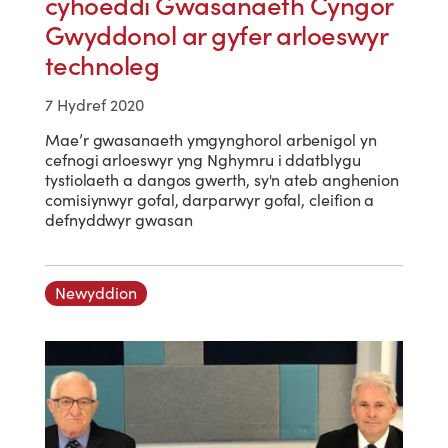
cyhoeddi Gwasanaeth Cyngor
Gwyddonol ar gyfer arloeswyr
technoleg
7 Hydref 2020
Mae’r gwasanaeth ymgynghorol arbenigol yn
cefnogi arloeswyr yng Nghymru i ddatblygu
tystiolaeth a dangos gwerth, sy'n ateb anghenion
comisiynwyr gofal, darparwyr gofal, cleifion a
defnyddwyr gwasan
Newyddion