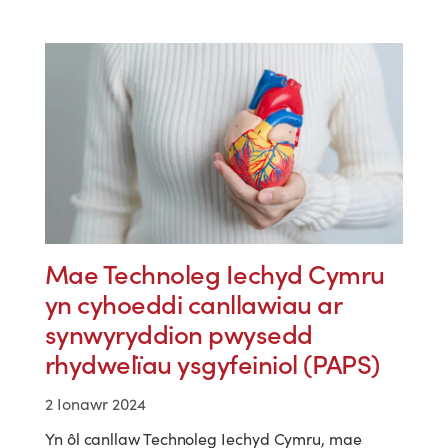
Mae Technoleg Iechyd Cymru
yn cyhoeddi canllawiau ar
synwyryddion pwysedd
rhydwelïau ysgyfeiniol (PAPS)
2 Ionawr 2024
Yn ôl canllaw Technoleg Iechyd Cymru, mae