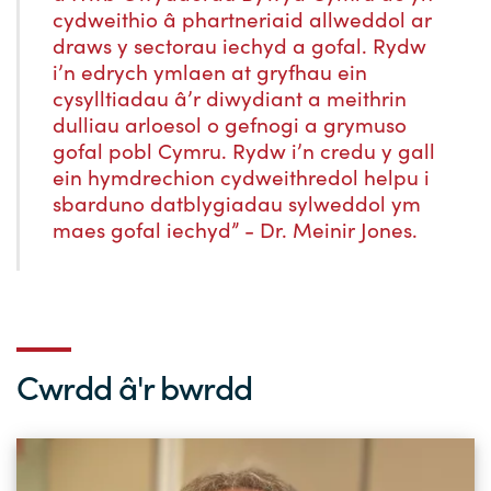
cydweithio â phartneriaid allweddol ar
draws y sectorau iechyd a gofal. Rydw
i’n edrych ymlaen at gryfhau ein
cysylltiadau â’r diwydiant a meithrin
dulliau arloesol o gefnogi a grymuso
gofal pobl Cymru. Rydw i’n credu y gall
ein hymdrechion cydweithredol helpu i
sbarduno datblygiadau sylweddol ym
maes gofal iechyd” - Dr. Meinir Jones.
Cwrdd â'r bwrdd