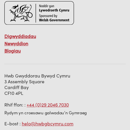
Digwyddiadau
Newyddion
Blogiau
Hwb Gwyddorau Bywyd Cymru
3 Assembly Square
Cardiff Bay
CF10 4PL
Rhif ffon: :
+44 (0)29 2046 7030
Rydym yn croesawu galwadau’n Gymraeg
E-bost :
helo@hwbgbcymru.com