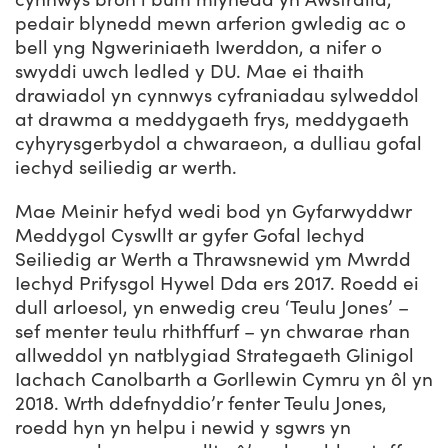
pedair blynedd mewn arferion gwledig ac o
bell yng Ngweriniaeth Iwerddon, a nifer o
swyddi uwch ledled y DU. Mae ei thaith
drawiadol yn cynnwys cyfraniadau sylweddol
at drawma a meddygaeth frys, meddygaeth
cyhyrysgerbydol a chwaraeon, a dulliau gofal
iechyd seiliedig ar werth.
Mae Meinir hefyd wedi bod yn Gyfarwyddwr
Meddygol Cyswllt ar gyfer Gofal Iechyd
Seiliedig ar Werth a Thrawsnewid ym Mwrdd
Iechyd Prifysgol Hywel Dda ers 2017. Roedd ei
dull arloesol, yn enwedig creu ‘Teulu Jones’ –
sef menter teulu rhithffurf – yn chwarae rhan
allweddol yn natblygiad Strategaeth Glinigol
Iachach Canolbarth a Gorllewin Cymru yn ôl yn
2018. Wrth ddefnyddio’r fenter Teulu Jones,
roedd hyn yn helpu i newid y sgwrs yn