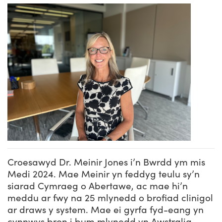
Straeon Llwydiant
Ein blaenoriaethau
Gwybodaeth y sector
Cyfeiriadur Arloesedd
Prosiectau Arloesi
Cysylltwch
Pam Cymru?
Cyflwyno'r rhaglen
Hyfforddiant a Datblygiad
Straeon Cleifion
Ein ffurflen ymholiad
Digwyddiadau
Tystebau
Partneriaethau
Cylchlythyrau sector
Astudiaethau Achos Ysgrifenedig
Ein cylchlythyr
Newyddion
Ymuno â'n tîm
Adroddiadau ar Wybodaeth y Sector
Fideos Astudiaethau Achos
Cyflwyno astudiaeth achos
Blogiau
Cyflwyno stori newyddion
Croesawyd Dr. Meinir Jones i’n Bwrdd ym mis
Medi 2024. Mae Meinir yn feddyg teulu sy’n
siarad Cymraeg o Abertawe, ac mae hi’n
meddu ar fwy na 25 mlynedd o brofiad clinigol
ar draws y system. Mae ei gyrfa fyd-eang yn
cynnwys bron i bum mlynedd yn Awstralia,