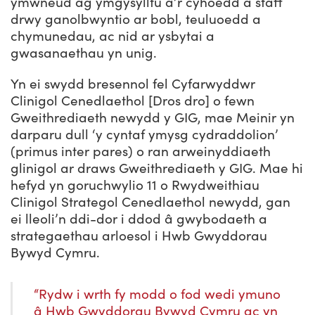
ymwneud ag ymgysylltu â’r cyhoedd a staff
drwy ganolbwyntio ar bobl, teuluoedd a
chymunedau, ac nid ar ysbytai a
gwasanaethau yn unig.
Yn ei swydd bresennol fel Cyfarwyddwr
Clinigol Cenedlaethol [Dros dro] o fewn
Gweithrediaeth newydd y GIG, mae Meinir yn
darparu dull ‘y cyntaf ymysg cydraddolion’
(primus inter pares) o ran arweinyddiaeth
glinigol ar draws Gweithrediaeth y GIG. Mae hi
hefyd yn goruchwylio 11 o Rwydweithiau
Clinigol Strategol Cenedlaethol newydd, gan
ei lleoli’n ddi-dor i ddod â gwybodaeth a
strategaethau arloesol i Hwb Gwyddorau
Bywyd Cymru.
“Rydw i wrth fy modd o fod wedi ymuno
â Hwb Gwyddorau Bywyd Cymru ac yn