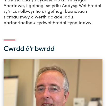
Abertawe, i gefnogi sefydlu Addysg Weithredol
sy'n canolbwyntio ar gefnogi busnesau i
sicrhau mwy o werth ac adeiladu
partneriaethau cydweithredol cynaliadwy.
Cwrdd â'r bwrdd