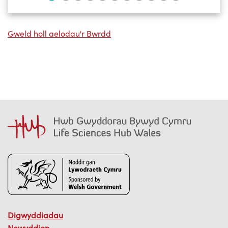
Gweld holl aelodau'r Bwrdd
Digwyddiadau
Newyddion