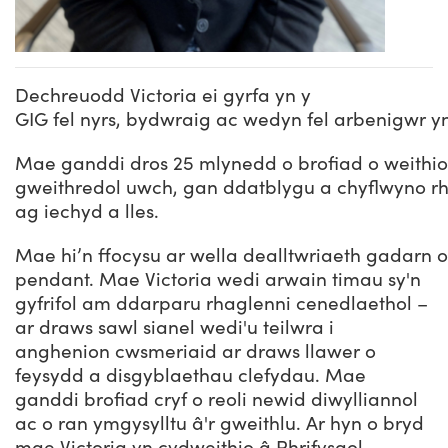
Dechreuodd Victoria ei gyrfa yn y
GIG fel nyrs, bydwraig ac wedyn fel arbenigwr
Mae ganddi dros 25 mlynedd o brofiad o weithio
gweithredol uwch, gan ddatblygu a chyflwyno rhag
ag iechyd a lles.
Mae hi’n ffocysu ar wella dealltwriaeth gadarn 
pendant. Mae Victoria wedi arwain timau sy'n
gyfrifol am ddarparu rhaglenni cenedlaethol –
ar draws sawl sianel wedi'u teilwra i
anghenion cwsmeriaid ar draws llawer o
feysydd a disgyblaethau clefydau. Mae
ganddi brofiad cryf o reoli newid diwylliannol
ac o ran ymgysylltu â'r gweithlu. Ar hyn o bryd
mae Victoria yn cydweithio â Phrifysgol