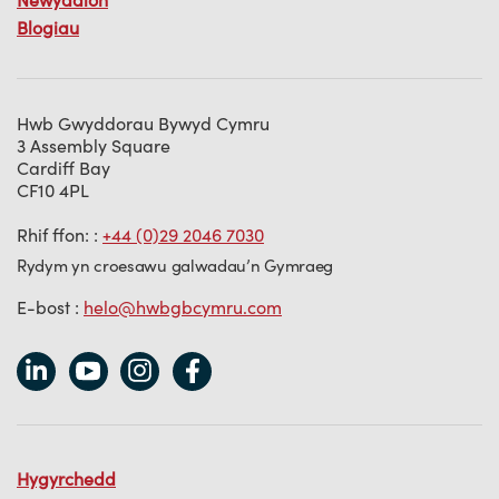
Blogiau
Hwb Gwyddorau Bywyd Cymru
3 Assembly Square
Cardiff Bay
CF10 4PL
Rhif ffon: :
+44 (0)29 2046 7030
Rydym yn croesawu galwadau’n Gymraeg
E-bost :
helo@hwbgbcymru.com
Hygyrchedd