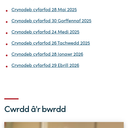
Straeon Llwydiant
Crynodeb cyfarfod 28 Mai 2025
Ein blaenoriaethau
Gwybodaeth y sector
Cyfeiriadur Arloesedd
Prosiectau Arloesi
Cysylltwch
Crynodeb cyfarfod 30 Gorffennaf 2025
Pam Cymru?
Cyflwyno'r rhaglen
Hyfforddiant a Datblygiad
Straeon Cleifion
Ein ffurflen ymholiad
Digwyddiadau
Crynodeb cyfarfod 24 Medi 2025
Tystebau
Partneriaethau
Cylchlythyrau sector
Astudiaethau Achos Ysgrifenedig
Ein cylchlythyr
Newyddion
Crynodeb cyfarfod 26 Tachwedd 2025
Ymuno â'n tîm
Adroddiadau ar Wybodaeth y Sector
Fideos Astudiaethau Achos
Cyflwyno astudiaeth achos
Blogiau
Crynodeb cyfarfod 28 Ionawr 2026
Cyflwyno stori newyddion
Crynodeb cyfarfod 29 Ebrill 2026
Cwrdd â'r bwrdd