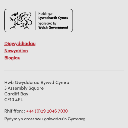
Digwyddiadau
Newyddion
Blogiau
Hwb Gwyddorau Bywyd Cymru
3 Assembly Square
Cardiff Bay
CF10 4PL
Rhif ffon: :
+44 (0)29 2046 7030
Rydym yn croesawu galwadau’n Gymraeg