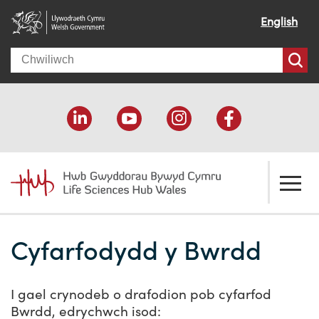
English
Search
Amdanom ni
Cyfarfodydd y Bwrdd
Croeso
Ein cymorth
Ein effaith
Datblygu economaidd
Adnoddau
I gael crynodeb o drafodion pob cyfarfod
Bwrdd, edrychwch isod:
Ein pobl
Cefnogaeth cyllido
Cyfeiriadur Cyllido