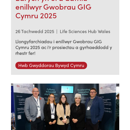
enillwyr Gwobrau GIG
Cymru 2025
26 Tachwedd 2025
|
Life Sciences Hub Wales
Llongyfarchiadau i enillwyr Gwobrau GIG
Cymru 2025 ac i'r prosiectau a gyrhaeddodd y
rhestr fer!
Hwb Gwyddorau Bywyd Cymru