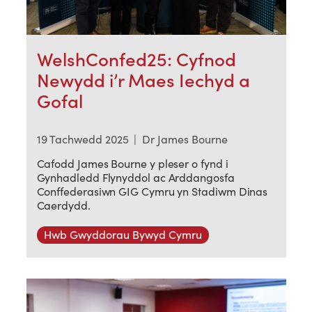
WelshConfed25: Cyfnod
Newydd i’r Maes Iechyd a
Gofal
19 Tachwedd 2025
|
Dr James Bourne
Cafodd James Bourne y pleser o fynd i
Gynhadledd Flynyddol ac Arddangosfa
Conffederasiwn GIG Cymru yn Stadiwm Dinas
Caerdydd.
Hwb Gwyddorau Bywyd Cymru