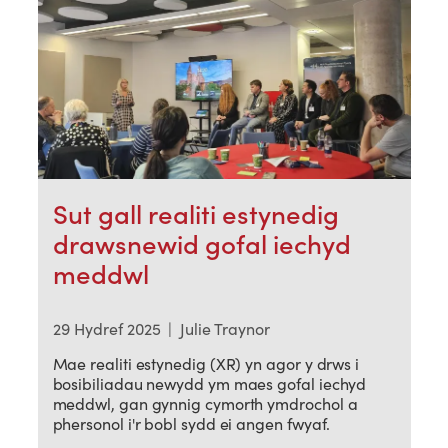
Sut gall realiti estynedig
drawsnewid gofal iechyd
meddwl
29 Hydref 2025
|
Julie Traynor
Mae realiti estynedig (XR) yn agor y drws i
bosibiliadau newydd ym maes gofal iechyd
meddwl, gan gynnig cymorth ymdrochol a
phersonol i'r bobl sydd ei angen fwyaf.