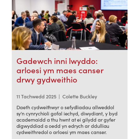
Gadewch inni lwyddo:
arloesi ym maes canser
drwy gydweithio
11 Tachwedd 2025
|
Colette Buckley
Daeth cydweithwyr o sefydliadau allweddol
sy'n cynrychioli gofal iechyd, diwydiant, y byd
academaidd a thu hwnt at ei gilydd ar gyfer
digwyddiad a oedd yn edrych ar ddulliau
cydweithredol o arloesi ym maes canser.