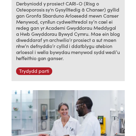
Derbyniodd y prosiect CARI-O (Risg o
Osteoporosis sy'n Gysylltiedig â Chanser) gyllid
gan Gronfa Sbarduno Arloesedd mewn Canser
Menywod, cynllun cydweithredol sy’n cael ei
redeg gan yr Academi Gwyddorau Meddygol
a Hwb Gwyddorau Bywyd Cymru. Mae ein blog
diweddaraf yn archwilio’r prosiect a sut maen
nhw’n defnyddio’r cyllid i ddatblygu atebion
arloesol i wella bywydau menywod sydd wedi’u
heffeithio gan ganser.
Trydydd parti