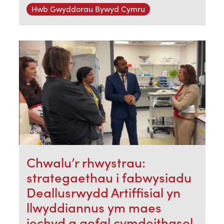
Hwb Gwyddorau Bywyd Cymru
Chwalu’r rhwystrau:
strategaethau i fabwysiadu
Deallusrwydd Artiffisial yn
llwyddiannus ym maes
iechyd a gofal cymdeithasol