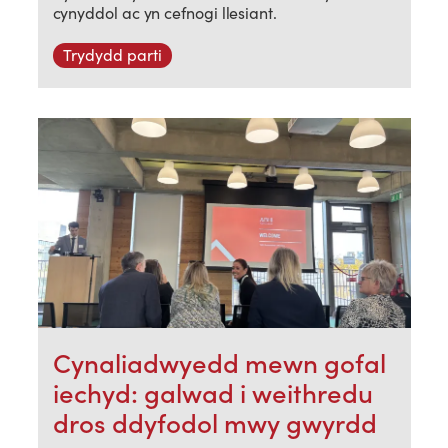
cynyddol ac yn cefnogi llesiant.
Trydydd parti
Cynaliadwyedd mewn gofal
iechyd: galwad i weithredu
dros ddyfodol mwy gwyrdd