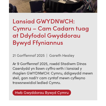
Lansiad GWYDNWCH:
Cymru – Cam Cadarn tuag
at Ddyfodol Gwyddorau
Bywyd Ffyniannus
21 Gorffennaf 2025
|
Gareth Healey
Ar 9 Gorffennaf 2025, roedd Stadiwm Dinas
Caerdydd yn llawn cyffro wrth i lansiad y
rhaglen GWYDNWCH: Cymru, ddigwydd mewn
steil, gan nodi'r cam cyntaf mewn cyflwyno
trawsnewidiol ledled Cymru.
Hwb Gwyddorau Bywyd Cymru