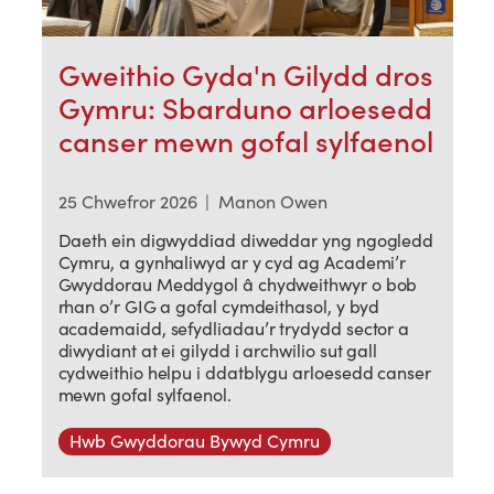
Gweithio Gyda'n Gilydd dros
Gymru: Sbarduno arloesedd
canser mewn gofal sylfaenol
25 Chwefror 2026
|
Manon Owen
Daeth ein digwyddiad diweddar yng ngogledd
Cymru, a gynhaliwyd ar y cyd ag Academi’r
Gwyddorau Meddygol â chydweithwyr o bob
rhan o’r GIG a gofal cymdeithasol, y byd
academaidd, sefydliadau’r trydydd sector a
diwydiant at ei gilydd i archwilio sut gall
cydweithio helpu i ddatblygu arloesedd canser
mewn gofal sylfaenol.
Hwb Gwyddorau Bywyd Cymru