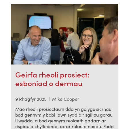
Geirfa rheoli prosiect:
esboniad o dermau
9 Rhagfyr 2025
|
Mike Cooper
Mae rheoli prosiectau'n dda yn golygu sicrhau
bod gennym y bobl iawn sydd â'r sgiliau gorau
i lwyddo, a bod gennym reolaeth gadarn ar
risgiau a chyfleoedd, ac ar rolau a nodau. Fodd