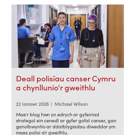
Deall polisïau canser Cymru
a chynllunio'r gweithlu
22 Ionawr 2026
|
Michael Wilson
Mae'r blog hwn yn edrych ar gyfeiriad
strategol ein cenedl ar gyfer gofal canser, gan
ganolbwyntio ar ddatblygiadau diweddar ym
maes polisi a'r gweithlu.