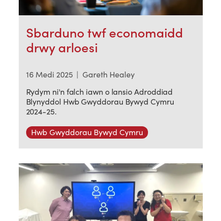
Sbarduno twf economaidd
drwy arloesi
16 Medi 2025
|
Gareth Healey
Rydym ni'n falch iawn o lansio Adroddiad
Blynyddol Hwb Gwyddorau Bywyd Cymru
2024-25.
Hwb Gwyddorau Bywyd Cymru