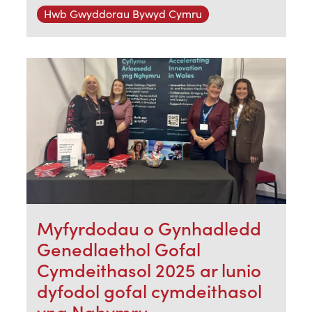
Hwb Gwyddorau Bywyd Cymru
Myfyrdodau o Gynhadledd
Genedlaethol Gofal
Cymdeithasol 2025 ar lunio
dyfodol gofal cymdeithasol