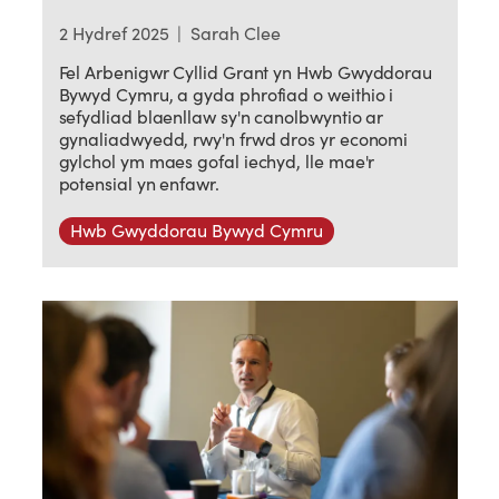
2 Hydref 2025
|
Sarah Clee
Fel Arbenigwr Cyllid Grant yn Hwb Gwyddorau
Bywyd Cymru, a gyda phrofiad o weithio i
sefydliad blaenllaw sy'n canolbwyntio ar
gynaliadwyedd, rwy'n frwd dros yr economi
gylchol ym maes gofal iechyd, lle mae'r
potensial yn enfawr.
Hwb Gwyddorau Bywyd Cymru