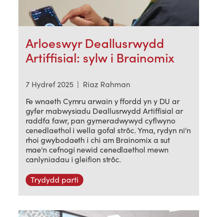
Arloeswyr Deallusrwydd
Artiffisial: sylw i Brainomix
7 Hydref 2025
|
Riaz Rahman
Fe wnaeth Cymru arwain y ffordd yn y DU ar
gyfer mabwysiadu Deallusrwydd Artiffisial ar
raddfa fawr, pan gymeradwywyd cyflwyno
cenedlaethol i wella gofal strôc. Yma, rydyn ni'n
rhoi gwybodaeth i chi am Brainomix a sut
mae'n cefnogi newid cenedlaethol mewn
canlyniadau i gleifion strôc.
Trydydd parti