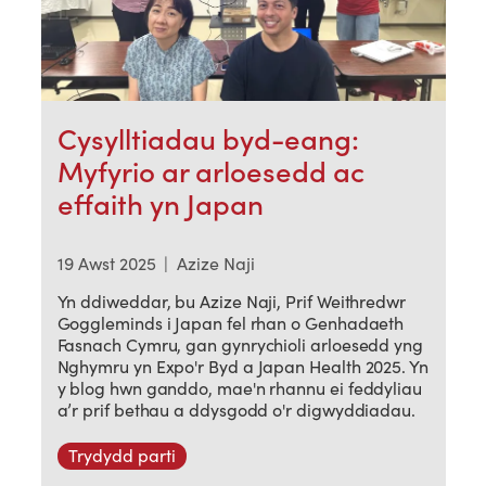
Cysylltiadau byd-eang:
Myfyrio ar arloesedd ac
effaith yn Japan
19 Awst 2025
|
Azize Naji
Yn ddiweddar, bu Azize Naji, Prif Weithredwr
Goggleminds i Japan fel rhan o Genhadaeth
Fasnach Cymru, gan gynrychioli arloesedd yng
Nghymru yn Expo'r Byd a Japan Health 2025. Yn
y blog hwn ganddo, mae'n rhannu ei feddyliau
a’r prif bethau a ddysgodd o'r digwyddiadau.
Trydydd parti