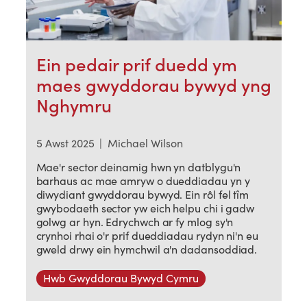
Ein pedair prif duedd ym
maes gwyddorau bywyd yng
Nghymru
5 Awst 2025
|
Michael Wilson
Mae'r sector deinamig hwn yn datblygu'n
barhaus ac mae amryw o dueddiadau yn y
diwydiant gwyddorau bywyd. Ein rôl fel tîm
gwybodaeth sector yw eich helpu chi i gadw
golwg ar hyn. Edrychwch ar fy mlog sy'n
crynhoi rhai o'r prif dueddiadau rydyn ni'n eu
gweld drwy ein hymchwil a'n dadansoddiad.
Hwb Gwyddorau Bywyd Cymru