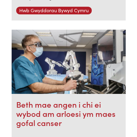
Hwb Gwyddorau Bywyd Cymru
Beth mae angen i chi ei
wybod am arloesi ym maes
gofal canser