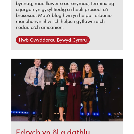
bynnag, mae llawer o acronymau, terminoleg
a jargon yn gysylltiedig â rheoli prosiect a'i
brosesau. Mae'r blog hwn yn helpu i esbonio
rhai ohonyn nhw i'ch helpu i gyflawni eich
nodau a'ch amcanion.
Hwb Gwyddorau Bywyd Cymru
Edrych yn ôl a dathlu