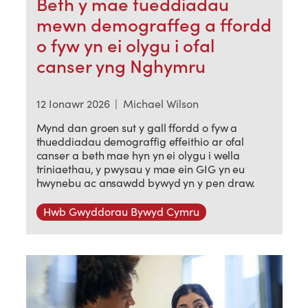
Beth y mae tueddiadau
mewn demograffeg a ffordd
o fyw yn ei olygu i ofal
canser yng Nghymru
12 Ionawr 2026
|
Michael Wilson
Mynd dan groen sut y gall ffordd o fyw a
thueddiadau demograffig effeithio ar ofal
canser a beth mae hyn yn ei olygu i wella
triniaethau, y pwysau y mae ein GIG yn eu
hwynebu ac ansawdd bywyd yn y pen draw.
Hwb Gwyddorau Bywyd Cymru