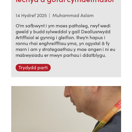
14 Hydref 2025
|
Muhammad Aslam
O'm safbwynt i ym maes patholeg, rwyf wedi
gweld y budd sylweddol y gall Deallusrwydd
Artiffisial ei gynnig i gleifion. Rwy'n hapus i
rannu rhai enghreifftiau yma, yn ogystal â fy
marn i am y strategaethau y mae angen i ni eu
mabwysiadu er mwyn parhau i ddatblygu.
Trydydd parti