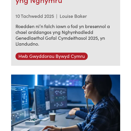
yng Nghymru
10 Tachwedd 2025
|
Louise Baker
Roedden ni’n falch iawn o fod yn bresennol a
chael arddangos yng Nghynhadledd
Genedlaethol Gofal Cymdeithasol 2025, yn
Llandudno.
Hwb Gwyddorau Bywyd Cymru