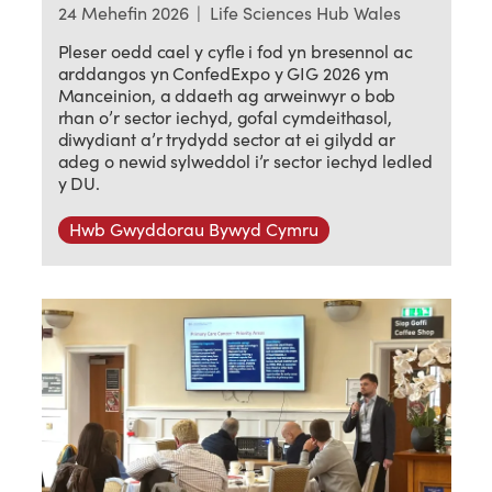
24 Mehefin 2026
|
Life Sciences Hub Wales
Pleser oedd cael y cyfle i fod yn bresennol ac
arddangos yn ConfedExpo y GIG 2026 ym
Manceinion, a ddaeth ag arweinwyr o bob
rhan o’r sector iechyd, gofal cymdeithasol,
diwydiant a’r trydydd sector at ei gilydd ar
adeg o newid sylweddol i’r sector iechyd ledled
y DU.
Hwb Gwyddorau Bywyd Cymru