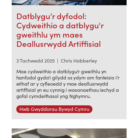
Datblygu’r dyfodol:
Cydweithio a datblygu'r
gweithlu ym maes
Deallusrwydd Artiffisial
3 Tachwedd 2025
|
Chris Habberley
Mae cydweithio a datblygu'r gweithlu yn
hanfodol gyda'i gilydd os ydym am fanteisio i'r
eithaf ar y cyfleoedd y mae deallusrwydd
artiffisial yn eu cynnig i wasanaethau iechyd a
gofal cymdeithasol yng Nghymru.
Hwb Gwyddorau Bywyd Cymru