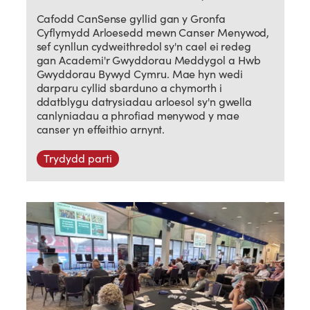
Cafodd CanSense gyllid gan y Gronfa
Cyflymydd Arloesedd mewn Canser Menywod,
sef cynllun cydweithredol sy'n cael ei redeg
gan Academi'r Gwyddorau Meddygol a Hwb
Gwyddorau Bywyd Cymru. Mae hyn wedi
darparu cyllid sbarduno a chymorth i
ddatblygu datrysiadau arloesol sy'n gwella
canlyniadau a phrofiad menywod y mae
canser yn effeithio arnynt.
Trydydd parti