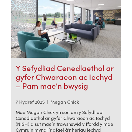
Y Sefydliad Cenedlaethol ar
gyfer Chwaraeon ac Iechyd
– Pam mae’n bwysig
7 Hydref 2025
|
Megan Chick
Mae Megan Chick yn sôn am y Sefydliad
Cenedlaethol ar gyfer Chwaraeon ac Iechyd
(NISH) a sut mae’n trawsnewid y ffordd y mae
Cymru’n mynd i’r afael â’r heriau iechyd