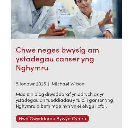
Chwe neges bwysig am
ystadegau canser yng
Nghymru
5 Ionawr 2026
|
Michael Wilson
Mae ein blog diweddaraf yn edrych ar yr
ystadegau a'r tueddiadau y tu ôl i ganser yng
Nghymru a beth mae hyn yn ei olygu i ofal.
Hwb Gwyddorau Bywyd Cymru