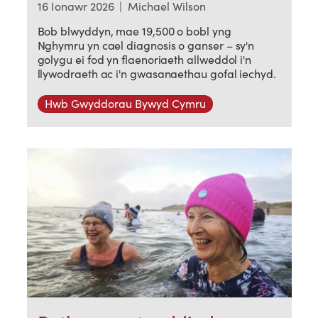
16 Ionawr 2026
|
Michael Wilson
Bob blwyddyn, mae 19,500 o bobl yng
Nghymru yn cael diagnosis o ganser – sy'n
golygu ei fod yn flaenoriaeth allweddol i'n
llywodraeth ac i'n gwasanaethau gofal iechyd.
Hwb Gwyddorau Bywyd Cymru